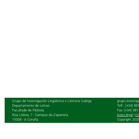
Grupo de Investigación Lingüística e Literaria Galega
grupo.investig
Departamento de Letras.
Telf.: (+34) 8
Facultade de Filoloxía
Fax: (+34) 98
Rúa Lisboa, 7 - Campus da Zapateira,
Aviso legal
|
Co
15008 - A Coruña
Copyright 202