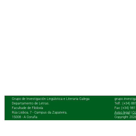
Grupo de Investigación Lingüística e Literaria Galega
grupo.investig
Departamento de Letras.
Telf.: (+34) 8
Facultade de Filoloxía
Fax: (+34) 98
Rúa Lisboa, 7 - Campus da Zapateira,
Aviso legal
|
Co
15008 - A Coruña
Copyright 202