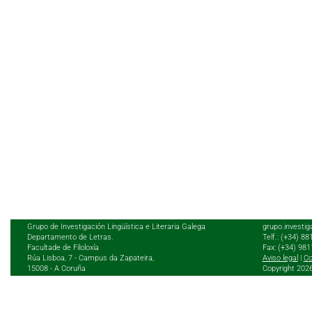
Grupo de Investigación Lingüística e Literaria Galega
grupo.investig
Departamento de Letras.
Telf.: (+34) 8
Facultade de Filoloxía
Fax: (+34) 98
Rúa Lisboa, 7 - Campus da Zapateira,
Aviso legal
|
Co
15008 - A Coruña
Copyright 202