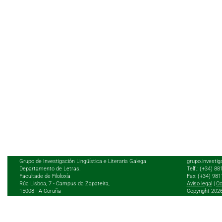
Grupo de Investigación Lingüística e Literaria Galega
grupo.investig
Departamento de Letras.
Telf.: (+34) 8
Facultade de Filoloxía
Fax: (+34) 98
Rúa Lisboa, 7 - Campus da Zapateira,
Aviso legal
|
Co
15008 - A Coruña
Copyright 202