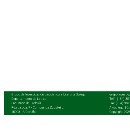
Grupo de Investigación Lingüística e Literaria Galega
grupo.investig
Departamento de Letras.
Telf.: (+34) 8
Facultade de Filoloxía
Fax: (+34) 98
Rúa Lisboa, 7 - Campus da Zapateira,
Aviso legal
|
Co
15008 - A Coruña
Copyright 202