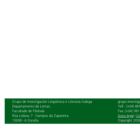
Grupo de Investigación Lingüística e Literaria Galega
grupo.investig
Departamento de Letras.
Telf.: (+34) 8
Facultade de Filoloxía
Fax: (+34) 98
Rúa Lisboa, 7 - Campus da Zapateira,
Aviso legal
|
Co
15008 - A Coruña
Copyright 202