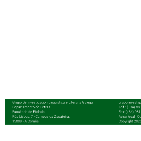
Grupo de Investigación Lingüística e Literaria Galega
grupo.investig
Departamento de Letras.
Telf.: (+34) 8
Facultade de Filoloxía
Fax: (+34) 98
Rúa Lisboa, 7 - Campus da Zapateira,
Aviso legal
|
Co
15008 - A Coruña
Copyright 202