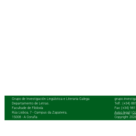
Grupo de Investigación Lingüística e Literaria Galega
grupo.investig
Departamento de Letras.
Telf.: (+34) 8
Facultade de Filoloxía
Fax: (+34) 98
Rúa Lisboa, 7 - Campus da Zapateira,
Aviso legal
|
Co
15008 - A Coruña
Copyright 202