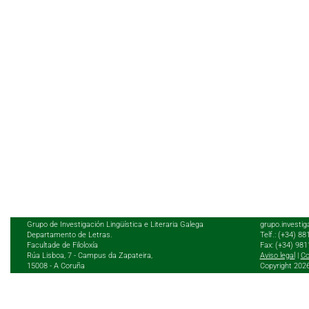
Grupo de Investigación Lingüística e Literaria Galega
grupo.investig
Departamento de Letras.
Telf.: (+34) 8
Facultade de Filoloxía
Fax: (+34) 98
Rúa Lisboa, 7 - Campus da Zapateira,
Aviso legal
|
Co
15008 - A Coruña
Copyright 202