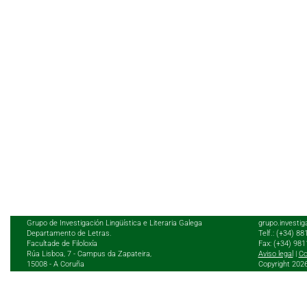
Grupo de Investigación Lingüística e Literaria Galega
grupo.investig
Departamento de Letras.
Telf.: (+34) 8
Facultade de Filoloxía
Fax: (+34) 98
Rúa Lisboa, 7 - Campus da Zapateira,
Aviso legal
|
Co
15008 - A Coruña
Copyright 202