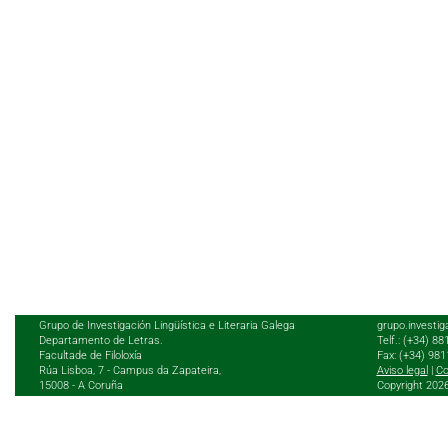
Grupo de Investigación Lingüística e Literaria Galega
grupo.investig
Departamento de Letras.
Telf.: (+34) 8
Facultade de Filoloxía
Fax: (+34) 98
Rúa Lisboa, 7 - Campus da Zapateira,
Aviso legal
|
Co
15008 - A Coruña
Copyright 202