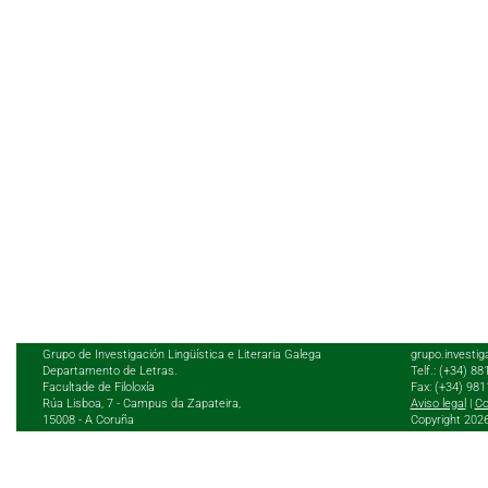
Grupo de Investigación Lingüística e Literaria Galega
grupo.investig
Departamento de Letras.
Telf.: (+34) 8
Facultade de Filoloxía
Fax: (+34) 98
Rúa Lisboa, 7 - Campus da Zapateira,
Aviso legal
|
Co
15008 - A Coruña
Copyright 202