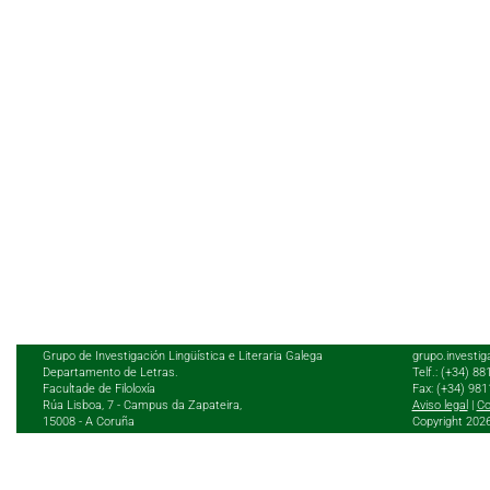
Grupo de Investigación Lingüística e Literaria Galega
grupo.investig
Departamento de Letras.
Telf.: (+34) 8
Facultade de Filoloxía
Fax: (+34) 98
Rúa Lisboa, 7 - Campus da Zapateira,
Aviso legal
|
Co
15008 - A Coruña
Copyright 202