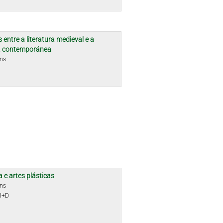
 entre a literatura medieval e a
ra contemporánea
óns
a e artes plásticas
óns
 I+D