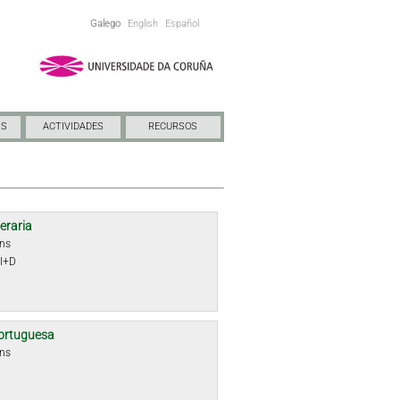
Galego
English
Español
NS
ACTIVIDADES
RECURSOS
teraria
óns
 I+D
ortuguesa
óns