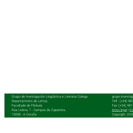
Grupo de Investigación Lingüística e Literaria Galega
grupo.investig
Departamento de Letras.
Telf.: (+34) 8
Facultade de Filoloxía
Fax: (+34) 98
Rúa Lisboa, 7 - Campus da Zapateira,
Aviso legal
|
Co
15008 - A Coruña
Copyright 202