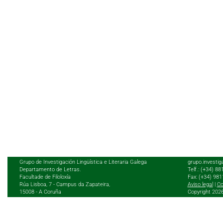
Grupo de Investigación Lingüística e Literaria Galega
grupo.investig
Departamento de Letras.
Telf.: (+34) 8
Facultade de Filoloxía
Fax: (+34) 98
Rúa Lisboa, 7 - Campus da Zapateira,
Aviso legal
|
Co
15008 - A Coruña
Copyright 202