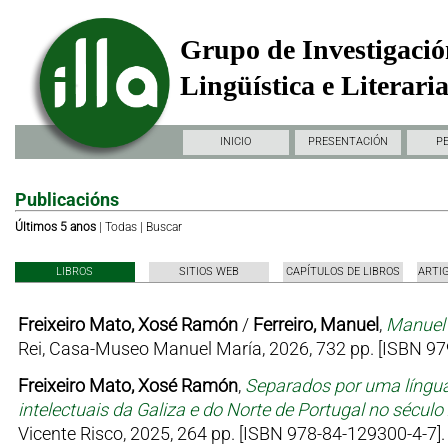
Grupo de Investigació
Lingüística e Literari
INICIO
PRESENTACIÓN
P
Publicacións
Últimos 5 anos
|
Todas
|
Buscar
LIBROS
SITIOS WEB
CAPÍTULOS DE LIBROS
ARTI
Freixeiro Mato, Xosé Ramón
/
Ferreiro, Manuel
,
Manuel 
Rei, Casa-Museo Manuel María, 2026, 732 pp. [ISBN 97
Freixeiro Mato, Xosé Ramón
,
Separados por uma língua
intelectuais da Galiza e do Norte de Portugal no sécul
Vicente Risco, 2025, 264 pp. [ISBN 978-84-129300-4-7].