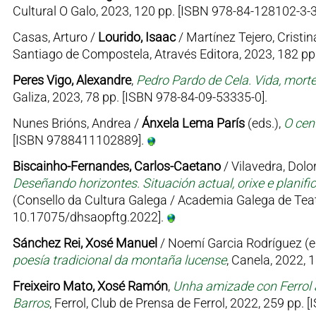
Cultural O Galo, 2023, 120 pp. [ISBN 978-84-128102-3-3
Casas, Arturo /
Lourido, Isaac
/ Martínez Tejero, Cristin
Santiago de Compostela, Através Editora, 2023, 182 p
Peres Vigo, Alexandre
,
Pedro Pardo de Cela. Vida, mort
Galiza, 2023, 78 pp. [ISBN 978-84-09-53335-0].
Nunes Brións, Andrea /
Ánxela Lema París
(eds.),
O cen
[ISBN 9788411102889].
Biscainho-Fernandes, Carlos-Caetano
/ Vilavedra, Dolor
Deseñando horizontes. Situación actual, orixe e planifi
(Consello da Cultura Galega / Academia Galega de Teat
10.17075/dhsaopftg.2022].
Sánchez Rei, Xosé Manuel
/ Noemí Garcia Rodríguez (e
poesía tradicional da montaña lucense
, Canela, 2022, 
Freixeiro Mato, Xosé Ramón
,
Unha amizade con Ferrol 
Barros
, Ferrol, Club de Prensa de Ferrol, 2022, 259 pp.