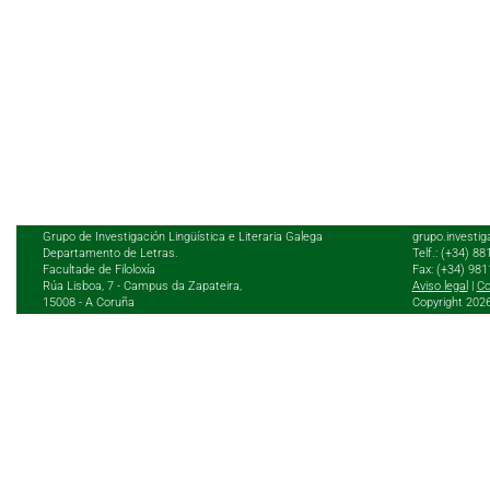
Grupo de Investigación Lingüística e Literaria Galega
grupo.investig
Departamento de Letras.
Telf.: (+34) 8
Facultade de Filoloxía
Fax: (+34) 98
Rúa Lisboa, 7 - Campus da Zapateira,
Aviso legal
|
Co
15008 - A Coruña
Copyright 202