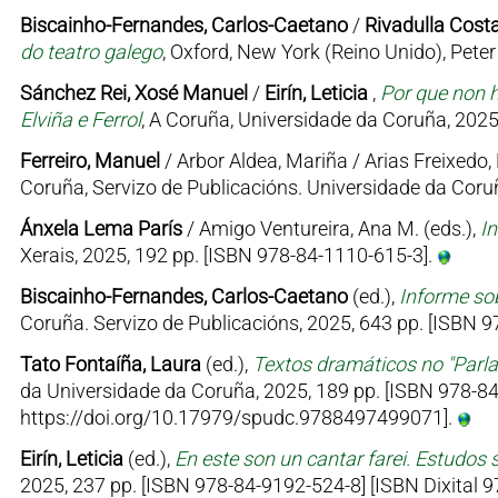
Biscainho-Fernandes, Carlos-Caetano
/
Rivadulla Costa
do teatro galego
, Oxford, New York (Reino Unido), Pet
Sánchez Rei, Xosé Manuel
/
Eirín, Leticia
,
Por que non h
Elviña e Ferrol
, A Coruña, Universidade da Coruña, 2025
Ferreiro, Manuel
/ Arbor Aldea, Mariña / Arias Freixedo, 
Coruña, Servizo de Publicacións. Universidade da Coruñ
Ánxela Lema París
/ Amigo Ventureira, Ana M. (eds.),
I
Xerais, 2025, 192 pp. [ISBN 978-84-1110-615-3].
Biscainho-Fernandes, Carlos-Caetano
(ed.),
Informe sob
Coruña. Servizo de Publicacións, 2025, 643 pp. [ISBN
Tato Fontaíña, Laura
(ed.),
Textos dramáticos no "Parl
da Universidade da Coruña, 2025, 189 pp. [ISBN 978-84
https://doi.org/10.17979/spudc.9788497499071].
Eirín, Leticia
(ed.),
En este son un cantar farei. Estudos 
2025, 237 pp. [ISBN 978-84-9192-524-8] [ISBN Dixital 