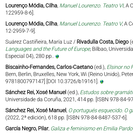
Lourenço Módia, Cilha
,
Manuel Lourenzo. Teatro VI
, A 
122959-8-6].
Lourenço Módia, Cilha
,
Manuel Lourenzo. Teatro V
, A 
12-2959-7-9].
Suárez Castiñeira, María Luz /
Rivadulla Costa, Diego
(
Languages and the Future of Europe
, Bilbao, Univers
Especial 04), 280 pp..
Biscainho-Fernandes, Carlos-Caetano
(ed.),
Elsinor no 
Bern, Berlin, Bruxelles, New York, Wi (Reino Unido), Pe
9781800797147] [DOI 10.3726/b19161].
Sánchez Rei, Xosé Manuel
(ed.),
Estudos sobre gramátic
Universidade da Coruña, 2021, 414 pp. [ISBN 978-84-97
Sánchez Rei, Xosé Manuel
,
O portugués esquecido. O ga
(2022, 2ª edición), 618 pp. [ISBN 978-84-8487-537-6].
García Negro, Pilar
,
Galiza e feminismo en Emilia Pard