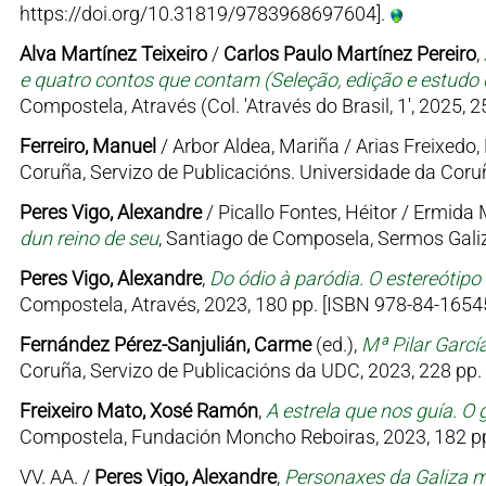
https://doi.org/10.31819/9783968697604].
Alva Martínez Teixeiro
/
Carlos Paulo Martínez Pereiro
,
e quatro contos que contam (Seleção, edição e estudo d
Compostela, Através (Col. 'Através do Brasil, 1', 2025, 
Ferreiro, Manuel
/ Arbor Aldea, Mariña / Arias Freixedo, 
Coruña, Servizo de Publicacións. Universidade da Coruñ
Peres Vigo, Alexandre
/ Picallo Fontes, Héitor / Ermid
dun reino de seu
, Santiago de Composela, Sermos Galiz
Peres Vigo, Alexandre
,
Do ódio à paródia. O estereótipo
Compostela, Através, 2023, 180 pp. [ISBN 978-84-16545
Fernández Pérez-Sanjulián, Carme
(ed.),
Mª Pilar Garcí
Coruña, Servizo de Publicacións da UDC, 2023, 228 pp.
Freixeiro Mato, Xosé Ramón
,
A estrela que nos guía. O 
Compostela, Fundación Moncho Reboiras, 2023, 182 pp
VV. AA. /
Peres Vigo, Alexandre
,
Personaxes da Galiza me