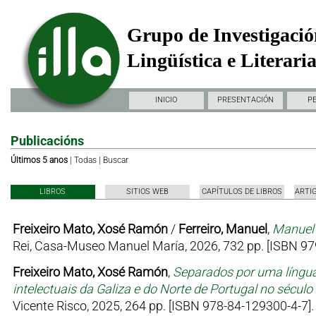
Grupo de Investigació
Lingüística e Literari
INICIO
PRESENTACIÓN
P
Publicacións
Últimos 5 anos
|
Todas
|
Buscar
LIBROS
SITIOS WEB
CAPÍTULOS DE LIBROS
ARTI
Freixeiro Mato, Xosé Ramón
/
Ferreiro, Manuel
,
Manuel 
Rei, Casa-Museo Manuel María, 2026, 732 pp. [ISBN 97
Freixeiro Mato, Xosé Ramón
,
Separados por uma língua
intelectuais da Galiza e do Norte de Portugal no sécul
Vicente Risco, 2025, 264 pp. [ISBN 978-84-129300-4-7].