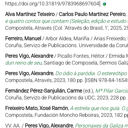
https://doi.org/10.31819/9783968697604].
Alva Martínez Teixeiro
/
Carlos Paulo Martínez Pereiro
,
e quatro contos que contam (Seleção, edição e estudo d
Compostela, Através (Col. 'Através do Brasil, 1', 2025, 
Ferreiro, Manuel
/ Arbor Aldea, Mariña / Arias Freixedo, 
Coruña, Servizo de Publicacións. Universidade da Coruñ
Peres Vigo, Alexandre
/ Picallo Fontes, Héitor / Ermid
dun reino de seu
, Santiago de Composela, Sermos Galiz
Peres Vigo, Alexandre
,
Do ódio à paródia. O estereótipo
Compostela, Através, 2023, 180 pp. [ISBN 978-84-16545
Fernández Pérez-Sanjulián, Carme
(ed.),
Mª Pilar Garcí
Coruña, Servizo de Publicacións da UDC, 2023, 228 pp.
Freixeiro Mato, Xosé Ramón
,
A estrela que nos guía. O 
Compostela, Fundación Moncho Reboiras, 2023, 182 pp
VV. AA. /
Peres Vigo, Alexandre
,
Personaxes da Galiza me