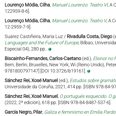
Lourenço Módia, Cilha
,
Manuel Lourenzo. Teatro VI
, A 
122959-8-6].
Lourenço Módia, Cilha
,
Manuel Lourenzo. Teatro V
, A 
12-2959-7-9].
Suárez Castiñeira, María Luz /
Rivadulla Costa, Diego
(
Languages and the Future of Europe
, Bilbao, Univers
Especial 04), 280 pp..
Biscainho-Fernandes, Carlos-Caetano
(ed.),
Elsinor no 
Bern, Berlin, Bruxelles, New York, Wi (Reino Unido), Pe
9781800797147] [DOI 10.3726/b19161].
Sánchez Rei, Xosé Manuel
(ed.),
Estudos sobre gramátic
Universidade da Coruña, 2021, 414 pp. [ISBN 978-84-97
Sánchez Rei, Xosé Manuel
,
O portugués esquecido. O ga
(2022, 2ª edición), 618 pp. [ISBN 978-84-8487-537-6].
García Negro, Pilar
,
Galiza e feminismo en Emilia Pard