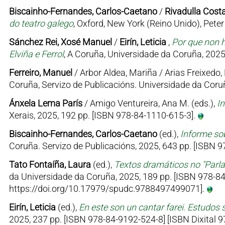
Biscainho-Fernandes, Carlos-Caetano
/
Rivadulla Costa
do teatro galego
, Oxford, New York (Reino Unido), Pet
Sánchez Rei, Xosé Manuel
/
Eirín, Leticia
,
Por que non h
Elviña e Ferrol
, A Coruña, Universidade da Coruña, 2025
Ferreiro, Manuel
/ Arbor Aldea, Mariña / Arias Freixedo, 
Coruña, Servizo de Publicacións. Universidade da Coruñ
Ánxela Lema París
/ Amigo Ventureira, Ana M. (eds.),
I
Xerais, 2025, 192 pp. [ISBN 978-84-1110-615-3].
Biscainho-Fernandes, Carlos-Caetano
(ed.),
Informe sob
Coruña. Servizo de Publicacións, 2025, 643 pp. [ISBN
Tato Fontaíña, Laura
(ed.),
Textos dramáticos no "Parl
da Universidade da Coruña, 2025, 189 pp. [ISBN 978-84
https://doi.org/10.17979/spudc.9788497499071].
Eirín, Leticia
(ed.),
En este son un cantar farei. Estudos 
2025, 237 pp. [ISBN 978-84-9192-524-8] [ISBN Dixital 