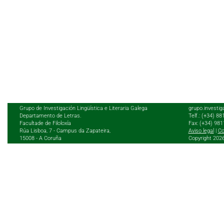
Grupo de Investigación Lingüística e Literaria Galega
grupo.investig
Departamento de Letras.
Telf.: (+34) 8
Facultade de Filoloxía
Fax: (+34) 98
Rúa Lisboa, 7 - Campus da Zapateira,
Aviso legal
|
Co
15008 - A Coruña
Copyright 202