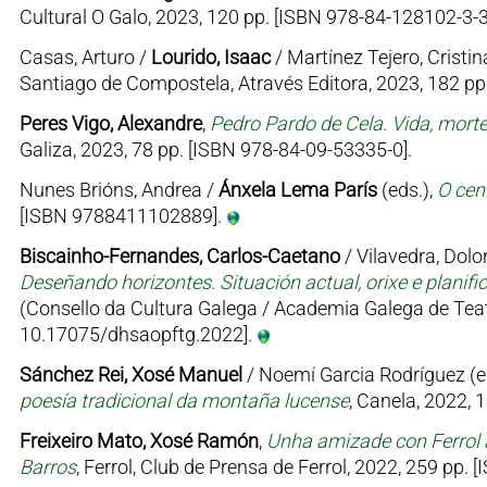
Cultural O Galo, 2023, 120 pp. [ISBN 978-84-128102-3-3
Casas, Arturo /
Lourido, Isaac
/ Martínez Tejero, Cristin
Santiago de Compostela, Através Editora, 2023, 182 p
Peres Vigo, Alexandre
,
Pedro Pardo de Cela. Vida, mort
Galiza, 2023, 78 pp. [ISBN 978-84-09-53335-0].
Nunes Brións, Andrea /
Ánxela Lema París
(eds.),
O cen
[ISBN 9788411102889].
Biscainho-Fernandes, Carlos-Caetano
/ Vilavedra, Dolor
Deseñando horizontes. Situación actual, orixe e planifi
(Consello da Cultura Galega / Academia Galega de Teat
10.17075/dhsaopftg.2022].
Sánchez Rei, Xosé Manuel
/ Noemí Garcia Rodríguez (e
poesía tradicional da montaña lucense
, Canela, 2022, 
Freixeiro Mato, Xosé Ramón
,
Unha amizade con Ferrol 
Barros
, Ferrol, Club de Prensa de Ferrol, 2022, 259 pp.