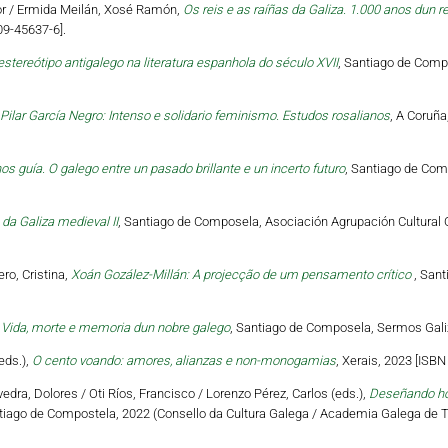
tor / Ermida Meilán, Xosé Ramón,
Os reis e as raíñas da Galiza. 1.000 anos dun r
09-45637-6].
estereótipo antigalego na literatura espanhola do século XVII
, Santiago de Compo
Pilar García Negro: Intenso e solidario feminismo. Estudos rosalianos
, A Coruña
os guía. O galego entre un pasado brillante e un incerto futuro
, Santiago de Com
da Galiza medieval II
, Santiago de Composela, Asociación Agrupación Cultural O
ro, Cristina,
Xoán Gozález-Millán: A projecção de um pensamento crítico
, Sant
 Vida, morte e memoria dun nobre galego
, Santiago de Composela, Sermos Galiz
eds.),
O cento voando: amores, alianzas e non-monogamias
, Xerais, 2023 [ISB
vedra, Dolores / Oti Ríos, Francisco / Lorenzo Pérez, Carlos (eds.),
Deseñando hori
tiago de Compostela, 2022 (Consello da Cultura Galega / Academia Galega de Te