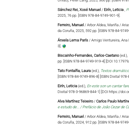
Unido), Peter Lang, 2025, 366 pp. [ISBN 97
Sánchez Rei, Xosé Manuel
/
Eirín, Leticia
,
P
2025, 76 pp. [ISBN 978-84-9749-901-9].
Ferreiro, Manuel
/ Arbor Aldea, Mariña / Aria
da Coruña, 2025, 592 pp. [ISBN 978-84-9749-
Ánxela Lema París
/ Amigo Ventureira, Ana 
3].
Biscainho-Fernandes, Carlos-Caetano
(ed.),
pp. [ISBN 978-84-9749-919-4] [DOI 10.179
Tato Fontaíña, Laura
(ed.),
Textos dramático
[ISBN 978-84-9749-896-8] [ISBN Dixital 978
Eirín, Leticia
(ed.),
En este son un cantar far
Dixital 978-3-96869-844-1] [DOI https://do
Alva Martínez Teixeiro
/
Carlos Paulo Martíne
e estudo de... / Prefácio de João Cezar de C
Ferreiro, Manuel
/ Arbor Aldea, Mariña / Aria
da Coruña, 2024, 912 pp. [ISBN 978-84-9749-