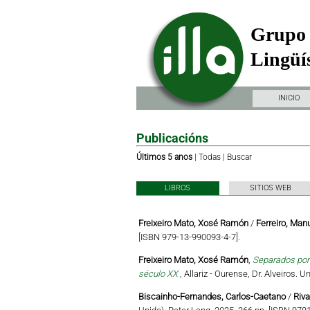
Grupo 
Lingüís
INICIO
Publicacións
Últimos 5 anos
|
Todas
|
Buscar
LIBROS
SITIOS WEB
Freixeiro Mato, Xosé Ramón
/
Ferreiro, Man
[ISBN 979-13-990093-4-7].
Freixeiro Mato, Xosé Ramón
,
Separados por 
século XX
, Allariz - Ourense, Dr. Alveiros.
Biscainho-Fernandes, Carlos-Caetano
/
Riva