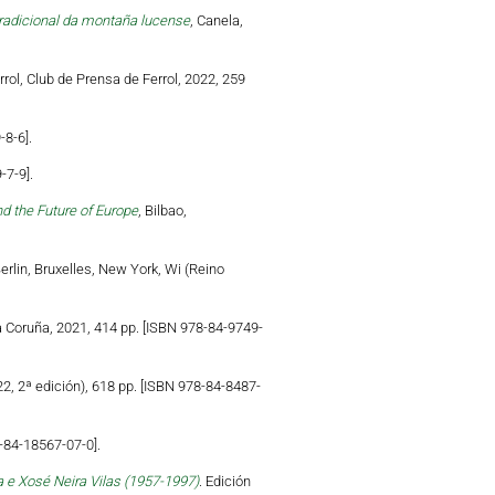
tradicional da montaña lucense
, Canela,
errol, Club de Prensa de Ferrol, 2022, 259
-8-6].
-7-9].
d the Future of Europe
, Bilbao,
Berlin, Bruxelles, New York, Wi (Reino
a Coruña, 2021, 414 pp. [ISBN 978-84-9749-
22, 2ª edición), 618 pp. [ISBN 978-84-8487-
-84-18567-07-0].
 e Xosé Neira Vilas (1957-1997)
. Edición