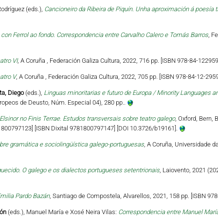
odríguez (eds.),
Cancioneiro da Ribeira de Piquín. Unha aproximación á poesía 
on Ferrol ao fondo. Correspondencia entre Carvalho Calero e Tomás Barros
, F
atro VI
, A Coruña , Federación Galiza Cultura, 2022, 716 pp. [ISBN 978-84-122959
atro V
, A Coruña , Federación Galiza Cultura, 2022, 705 pp. [ISBN 978-84-12-2959
ta, Diego
(eds.),
Linguas minoritarias e futuro de Europa / Minority Languages an
ropeos de Deusto, Núm. Especial 04), 280 pp..
Elsinor no Finis Terrae. Estudos transversais sobre teatro galego
, Oxford, Bern, 
81800797123] [ISBN Dixital 9781800797147] [DOI 10.3726/b19161].
bre gramática e sociolingüística galego-portuguesas
, A Coruña, Universidade d
uecido. O galego e os dialectos portugueses setentrionais
, Laiovento, 2021 (20
milia Pardo Bazán
, Santiago de Compostela, Alvarellos, 2021, 158 pp. [ISBN 978
món
(eds.), Manuel María e Xosé Neira Vilas:
Correspondencia entre Manuel María