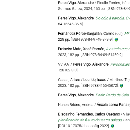
Peres Vigo, Alexandre
/ Picallo Fontes, Héi
Sermos Galiza, 2024, 160 pp. [ISBN 978-84-
Peres Vigo, Alexandre
,
Do ódio à paródia. O 
84-16545-86-5].
Fernández Pérez-Sanjulián, Carme
(ed.),
Mª 
228 pp. [ISBN 978-84-9749-873-9].
Freixeiro Mato, Xosé Ramón
,
A estrela que n
2023, 182 pp. [ISBN 978-84-09-51450-2].
VV. AA. /
Peres Vigo, Alexandre
,
Personaxes 
128102-3-3].
Casas, Arturo /
Lourido, Isaac
/ Martínez Teje
2023, 182 pp. [ISBN 9788416545872].
Peres Vigo, Alexandre
,
Pedro Pardo de Cela.
Nunes Brións, Andrea /
Ánxela Lema París
(
Biscainho-Fernandes, Carlos-Caetano
/ Vila
planificación do futuro do teatro galego
, San
[DOI 10.17075/dhsaopftg.2022].