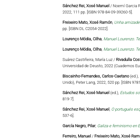
Sánchez Rei, Xosé Manuel
/ Noemí Garcia R
2022, 111 pp. [ISBN 978-84-09-39260-5].
Freixeiro Mato, Xosé Ramón
,
Unha amizade c
pp. [ISBN DL C2054-2022].
Lourenço Módia, Cilha
,
Manuel Lourenzo. Te
Lourenço Módia, Cilha
,
Manuel Lourenzo. Te
Suárez Castiñeira, María Luz /
Rivadulla Cos
Universidad de Deusto, 2022 (Cuadernos Eu
Biscainho-Fernandes, Carlos-Caetano
(ed.),
Unido), Peter Lang, 2022, 520 pp. [ISBN 97
Sánchez Rei, Xosé Manuel
(ed.),
Estudos so
819-7].
Sánchez Rei, Xosé Manuel
,
O portugués esq
537-6].
García Negro, Pilar
,
Galiza e feminismo en E
Ferreiro, Manuel
/
Freixeiro Mato, Xosé Ra