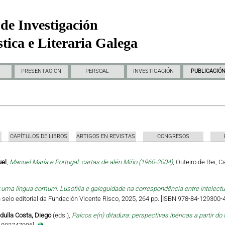
de Investigación
tica e Literaria Galega
PRESENTACIÓN
PERSOAL
INVESTIGACIÓN
PUBLICACIÓ
CAPÍTULOS DE LIBROS
ARTIGOS EN REVISTAS
CONGRESOS
uel
,
Manuel María e Portugal: cartas de alén Miño (1960-2004)
, Outeiro de Rei, 
uma língua comum. Lusofilia e galeguidade na correspondência entre intelectua
 Un selo editorial da Fundación Vicente Risco, 2025, 264 pp. [ISBN 978-84-129300-4
dulla Costa, Diego
(eds.),
Palcos e(n) ditadura: perspectivas ibéricas a partir do 