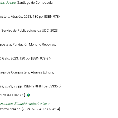
eino de seu
, Santiago de Composela,
stela, Através, 2023, 180 pp. [ISBN 978-
, Servizo de Publicacións da UDC, 2023,
postela, Fundación Moncho Reboiras,
 Galo, 2023, 120 pp. [ISBN 978-84-
iago de Compostela, Através Editora,
a, 2023, 78 pp. [ISBN 978-84-09-53335-0].
N 9788411102889].
zontes. Situación actual, orixe e
atro), 994 pp. [ISBN 978-84-17802-42-4]