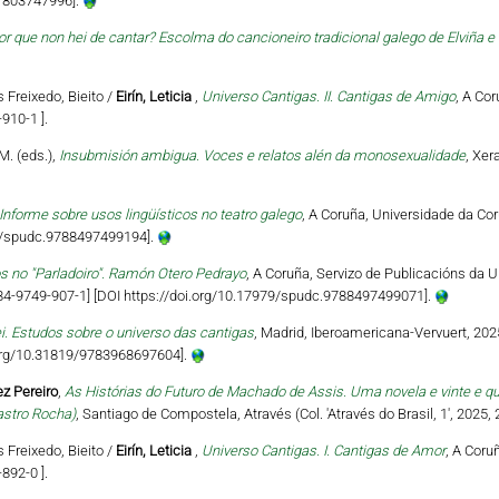
81803747996].
or que non hei de cantar? Escolma do cancioneiro tradicional galego de Elviña e 
s Freixedo, Bieito /
Eirín, Leticia
,
Universo Cantigas. II. Cantigas de Amigo
, A Co
910-1 ].
M. (eds.),
Insubmisión ambigua. Voces e relatos alén da monosexualidade
, Xer
Informe sobre usos lingüísticos no teatro galego
, A Coruña, Universidade da Cor
79/spudc.9788497499194].
s no "Parladoiro". Ramón Otero Pedrayo
, A Coruña, Servizo de Publicacións da U
‐84‐9749‐907‐1] [DOI https://doi.org/10.17979/spudc.9788497499071].
ei. Estudos sobre o universo das cantigas
, Madrid, Iberoamericana-Vervuert, 202
i.org/10.31819/9783968697604].
z Pereiro
,
As Histórias do Futuro de Machado de Assis. Uma novela e vinte e q
astro Rocha)
, Santiago de Compostela, Através (Col. 'Através do Brasil, 1', 2025,
s Freixedo, Bieito /
Eirín, Leticia
,
Universo Cantigas. I. Cantigas de Amor
, A Coru
892-0 ].