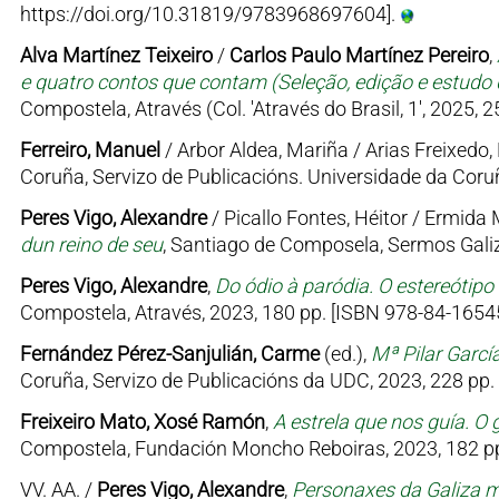
https://doi.org/10.31819/9783968697604].
Alva Martínez Teixeiro
/
Carlos Paulo Martínez Pereiro
,
e quatro contos que contam (Seleção, edição e estudo d
Compostela, Através (Col. 'Através do Brasil, 1', 2025, 
Ferreiro, Manuel
/ Arbor Aldea, Mariña / Arias Freixedo, 
Coruña, Servizo de Publicacións. Universidade da Coruñ
Peres Vigo, Alexandre
/ Picallo Fontes, Héitor / Ermid
dun reino de seu
, Santiago de Composela, Sermos Galiz
Peres Vigo, Alexandre
,
Do ódio à paródia. O estereótipo
Compostela, Através, 2023, 180 pp. [ISBN 978-84-16545
Fernández Pérez-Sanjulián, Carme
(ed.),
Mª Pilar Garcí
Coruña, Servizo de Publicacións da UDC, 2023, 228 pp.
Freixeiro Mato, Xosé Ramón
,
A estrela que nos guía. O 
Compostela, Fundación Moncho Reboiras, 2023, 182 pp
VV. AA. /
Peres Vigo, Alexandre
,
Personaxes da Galiza me