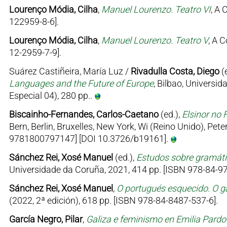
Lourenço Módia, Cilha
,
Manuel Lourenzo. Teatro VI
, A 
122959-8-6].
Lourenço Módia, Cilha
,
Manuel Lourenzo. Teatro V
, A 
12-2959-7-9].
Suárez Castiñeira, María Luz /
Rivadulla Costa, Diego
(
Languages and the Future of Europe
, Bilbao, Univers
Especial 04), 280 pp..
Biscainho-Fernandes, Carlos-Caetano
(ed.),
Elsinor no 
Bern, Berlin, Bruxelles, New York, Wi (Reino Unido), Pe
9781800797147] [DOI 10.3726/b19161].
Sánchez Rei, Xosé Manuel
(ed.),
Estudos sobre gramátic
Universidade da Coruña, 2021, 414 pp. [ISBN 978-84-97
Sánchez Rei, Xosé Manuel
,
O portugués esquecido. O ga
(2022, 2ª edición), 618 pp. [ISBN 978-84-8487-537-6].
García Negro, Pilar
,
Galiza e feminismo en Emilia Pard