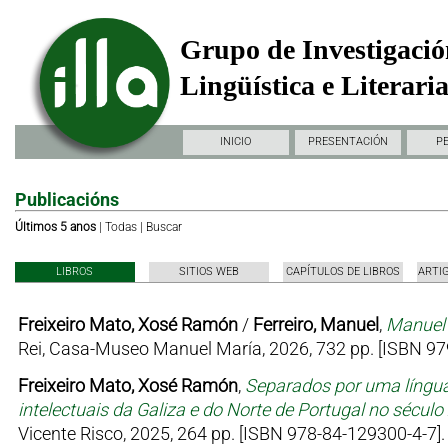
Grupo de Investigació
Lingüística e Literari
INICIO
PRESENTACIÓN
P
Publicacións
Últimos 5 anos
|
Todas
|
Buscar
LIBROS
SITIOS WEB
CAPÍTULOS DE LIBROS
ARTI
Freixeiro Mato, Xosé Ramón
/
Ferreiro, Manuel
,
Manuel 
Rei, Casa-Museo Manuel María, 2026, 732 pp. [ISBN 97
Freixeiro Mato, Xosé Ramón
,
Separados por uma língua
intelectuais da Galiza e do Norte de Portugal no sécul
Vicente Risco, 2025, 264 pp. [ISBN 978-84-129300-4-7].