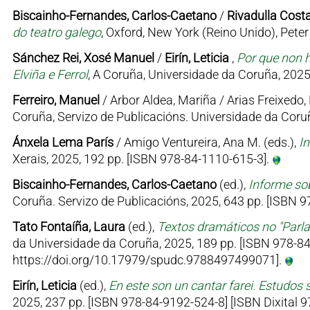
Biscainho-Fernandes, Carlos-Caetano
/
Rivadulla Costa
do teatro galego
, Oxford, New York (Reino Unido), Pet
Sánchez Rei, Xosé Manuel
/
Eirín, Leticia
,
Por que non h
Elviña e Ferrol
, A Coruña, Universidade da Coruña, 2025
Ferreiro, Manuel
/ Arbor Aldea, Mariña / Arias Freixedo, 
Coruña, Servizo de Publicacións. Universidade da Coruñ
Ánxela Lema París
/ Amigo Ventureira, Ana M. (eds.),
I
Xerais, 2025, 192 pp. [ISBN 978-84-1110-615-3].
Biscainho-Fernandes, Carlos-Caetano
(ed.),
Informe sob
Coruña. Servizo de Publicacións, 2025, 643 pp. [ISBN
Tato Fontaíña, Laura
(ed.),
Textos dramáticos no "Parl
da Universidade da Coruña, 2025, 189 pp. [ISBN 978-84
https://doi.org/10.17979/spudc.9788497499071].
Eirín, Leticia
(ed.),
En este son un cantar farei. Estudos 
2025, 237 pp. [ISBN 978-84-9192-524-8] [ISBN Dixital 