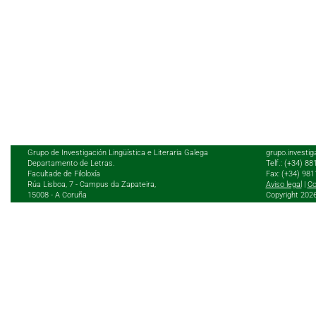
Grupo de Investigación Lingüística e Literaria Galega
grupo.investig
Departamento de Letras.
Telf.: (+34) 8
Facultade de Filoloxía
Fax: (+34) 98
Rúa Lisboa, 7 - Campus da Zapateira,
Aviso legal
|
Co
15008 - A Coruña
Copyright 202