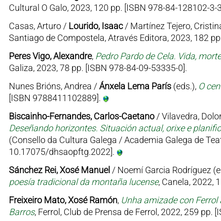
Cultural O Galo, 2023, 120 pp. [ISBN 978-84-128102-3-3
Casas, Arturo /
Lourido, Isaac
/ Martínez Tejero, Cristin
Santiago de Compostela, Através Editora, 2023, 182 p
Peres Vigo, Alexandre
,
Pedro Pardo de Cela. Vida, mort
Galiza, 2023, 78 pp. [ISBN 978-84-09-53335-0].
Nunes Brións, Andrea /
Ánxela Lema París
(eds.),
O cen
[ISBN 9788411102889].
Biscainho-Fernandes, Carlos-Caetano
/ Vilavedra, Dolor
Deseñando horizontes. Situación actual, orixe e planifi
(Consello da Cultura Galega / Academia Galega de Teat
10.17075/dhsaopftg.2022].
Sánchez Rei, Xosé Manuel
/ Noemí Garcia Rodríguez (e
poesía tradicional da montaña lucense
, Canela, 2022, 
Freixeiro Mato, Xosé Ramón
,
Unha amizade con Ferrol 
Barros
, Ferrol, Club de Prensa de Ferrol, 2022, 259 pp.