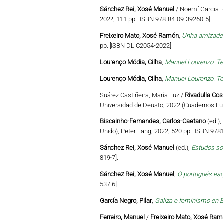
Sánchez Rei, Xosé Manuel
/ Noemí Garcia R
2022, 111 pp. [ISBN 978-84-09-39260-5].
Freixeiro Mato, Xosé Ramón
,
Unha amizade c
pp. [ISBN DL C2054-2022].
Lourenço Módia, Cilha
,
Manuel Lourenzo. Te
Lourenço Módia, Cilha
,
Manuel Lourenzo. Te
Suárez Castiñeira, María Luz /
Rivadulla Cos
Universidad de Deusto, 2022 (Cuadernos Eu
Biscainho-Fernandes, Carlos-Caetano
(ed.),
Unido), Peter Lang, 2022, 520 pp. [ISBN 97
Sánchez Rei, Xosé Manuel
(ed.),
Estudos so
819-7].
Sánchez Rei, Xosé Manuel
,
O portugués esq
537-6].
García Negro, Pilar
,
Galiza e feminismo en E
Ferreiro, Manuel
/
Freixeiro Mato, Xosé Ra