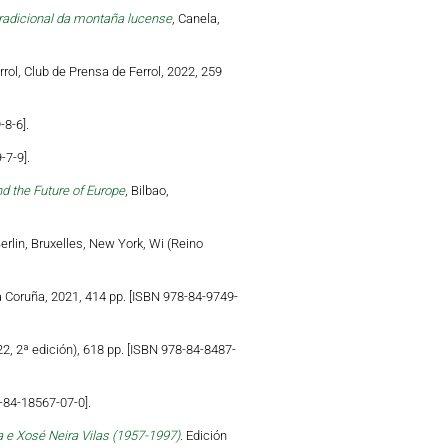
tradicional da montaña lucense
, Canela,
errol, Club de Prensa de Ferrol, 2022, 259
-8-6].
-7-9].
d the Future of Europe
, Bilbao,
Berlin, Bruxelles, New York, Wi (Reino
a Coruña, 2021, 414 pp. [ISBN 978-84-9749-
22, 2ª edición), 618 pp. [ISBN 978-84-8487-
-84-18567-07-0].
 e Xosé Neira Vilas (1957-1997)
. Edición