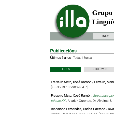
Grupo 
Lingüís
INICIO
Publicacións
Últimos 5 anos
|
Todas
|
Buscar
LIBROS
SITIOS WEB
Freixeiro Mato, Xosé Ramón
/
Ferreiro, Man
[ISBN 979-13-990093-4-7].
Freixeiro Mato, Xosé Ramón
,
Separados por 
século XX
, Allariz - Ourense, Dr. Alveiros.
Biscainho-Fernandes, Carlos-Caetano
/
Riva