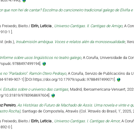
81803747996].
or que non hei de cantar? Escolma do cancioneiro tradicional galego de Elviña e 
s Freixedo, Bieito /
Eirín, Leticia
,
Universo Cantigas. II. Cantigas de Amigo
, A Co
910-1 ].
M. (eds.),
Insubmisión ambigua. Voces e relatos alén da monosexualidade
, Xer
Informe sobre usos lingüísticos no teatro galego
, A Coruña, Universidade da Cor
79/spudc.9788497499194].
s no "Parladoiro". Ramón Otero Pedrayo
, A Coruña, Servizo de Publicacións da U
‐84‐9749‐907‐1] [DOI https://doi.org/10.17979/spudc.9788497499071].
ei. Estudos sobre o universo das cantigas
, Madrid, Iberoamericana-Vervuert, 202
i.org/10.31819/9783968697604].
z Pereiro
,
As Histórias do Futuro de Machado de Assis. Uma novela e vinte e q
astro Rocha)
, Santiago de Compostela, Através (Col. 'Através do Brasil, 1', 2025,
s Freixedo, Bieito /
Eirín, Leticia
,
Universo Cantigas. I. Cantigas de Amor
, A Coru
892-0 ].