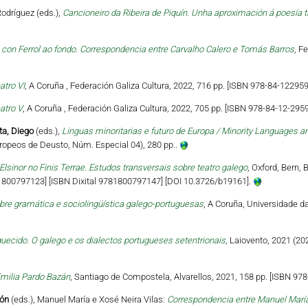
odríguez (eds.),
Cancioneiro da Ribeira de Piquín. Unha aproximación á poesía 
on Ferrol ao fondo. Correspondencia entre Carvalho Calero e Tomás Barros
, F
atro VI
, A Coruña , Federación Galiza Cultura, 2022, 716 pp. [ISBN 978-84-122959
atro V
, A Coruña , Federación Galiza Cultura, 2022, 705 pp. [ISBN 978-84-12-2959
ta, Diego
(eds.),
Linguas minoritarias e futuro de Europa / Minority Languages an
ropeos de Deusto, Núm. Especial 04), 280 pp..
Elsinor no Finis Terrae. Estudos transversais sobre teatro galego
, Oxford, Bern, 
81800797123] [ISBN Dixital 9781800797147] [DOI 10.3726/b19161].
bre gramática e sociolingüística galego-portuguesas
, A Coruña, Universidade d
uecido. O galego e os dialectos portugueses setentrionais
, Laiovento, 2021 (20
milia Pardo Bazán
, Santiago de Compostela, Alvarellos, 2021, 158 pp. [ISBN 978
món
(eds.), Manuel María e Xosé Neira Vilas:
Correspondencia entre Manuel María