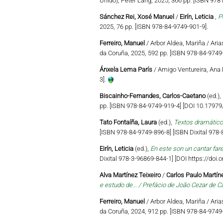
Unido), Peter Lang, 2025, 366 pp. [ISBN 97
Sánchez Rei, Xosé Manuel
/
Eirín, Leticia
,
P
2025, 76 pp. [ISBN 978-84-9749-901-9].
Ferreiro, Manuel
/ Arbor Aldea, Mariña / Aria
da Coruña, 2025, 592 pp. [ISBN 978-84-9749-
Ánxela Lema París
/ Amigo Ventureira, Ana 
3].
Biscainho-Fernandes, Carlos-Caetano
(ed.),
pp. [ISBN 978-84-9749-919-4] [DOI 10.179
Tato Fontaíña, Laura
(ed.),
Textos dramático
[ISBN 978-84-9749-896-8] [ISBN Dixital 978
Eirín, Leticia
(ed.),
En este son un cantar far
Dixital 978-3-96869-844-1] [DOI https://do
Alva Martínez Teixeiro
/
Carlos Paulo Martíne
e estudo de... / Prefácio de João Cezar de C
Ferreiro, Manuel
/ Arbor Aldea, Mariña / Aria
da Coruña, 2024, 912 pp. [ISBN 978-84-9749-