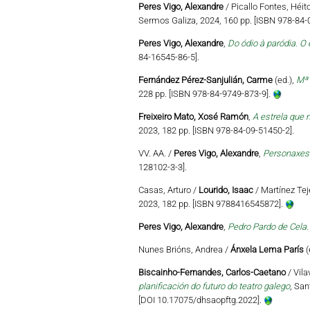
Peres Vigo, Alexandre
/ Picallo Fontes, Héi
Sermos Galiza, 2024, 160 pp. [ISBN 978-84-
Peres Vigo, Alexandre
,
Do ódio à paródia. O 
84-16545-86-5].
Fernández Pérez-Sanjulián, Carme
(ed.),
Mª 
228 pp. [ISBN 978-84-9749-873-9].
Freixeiro Mato, Xosé Ramón
,
A estrela que n
2023, 182 pp. [ISBN 978-84-09-51450-2].
VV. AA. /
Peres Vigo, Alexandre
,
Personaxes 
128102-3-3].
Casas, Arturo /
Lourido, Isaac
/ Martínez Teje
2023, 182 pp. [ISBN 9788416545872].
Peres Vigo, Alexandre
,
Pedro Pardo de Cela.
Nunes Brións, Andrea /
Ánxela Lema París
(
Biscainho-Fernandes, Carlos-Caetano
/ Vila
planificación do futuro do teatro galego
, San
[DOI 10.17075/dhsaopftg.2022].