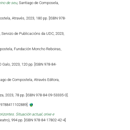
eino de seu
, Santiago de Composela,
stela, Através, 2023, 180 pp. [ISBN 978-
, Servizo de Publicacións da UDC, 2023,
postela, Fundación Moncho Reboiras,
 Galo, 2023, 120 pp. [ISBN 978-84-
iago de Compostela, Através Editora,
a, 2023, 78 pp. [ISBN 978-84-09-53335-0].
N 9788411102889].
zontes. Situación actual, orixe e
atro), 994 pp. [ISBN 978-84-17802-42-4]