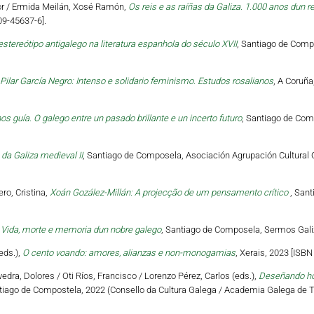
tor / Ermida Meilán, Xosé Ramón,
Os reis e as raíñas da Galiza. 1.000 anos dun r
09-45637-6].
estereótipo antigalego na literatura espanhola do século XVII
, Santiago de Compo
Pilar García Negro: Intenso e solidario feminismo. Estudos rosalianos
, A Coruña
os guía. O galego entre un pasado brillante e un incerto futuro
, Santiago de Com
da Galiza medieval II
, Santiago de Composela, Asociación Agrupación Cultural O
ro, Cristina,
Xoán Gozález-Millán: A projecção de um pensamento crítico
, Sant
 Vida, morte e memoria dun nobre galego
, Santiago de Composela, Sermos Galiz
eds.),
O cento voando: amores, alianzas e non-monogamias
, Xerais, 2023 [ISB
vedra, Dolores / Oti Ríos, Francisco / Lorenzo Pérez, Carlos (eds.),
Deseñando hori
tiago de Compostela, 2022 (Consello da Cultura Galega / Academia Galega de Te