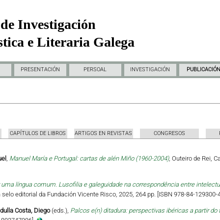
de Investigación
tica e Literaria Galega
PRESENTACIÓN
PERSOAL
INVESTIGACIÓN
PUBLICACIÓ
CAPÍTULOS DE LIBROS
ARTIGOS EN REVISTAS
CONGRESOS
uel
,
Manuel María e Portugal: cartas de alén Miño (1960-2004)
, Outeiro de Rei, 
uma língua comum. Lusofilia e galeguidade na correspondência entre intelectua
 Un selo editorial da Fundación Vicente Risco, 2025, 264 pp. [ISBN 978-84-129300-4
dulla Costa, Diego
(eds.),
Palcos e(n) ditadura: perspectivas ibéricas a partir do 