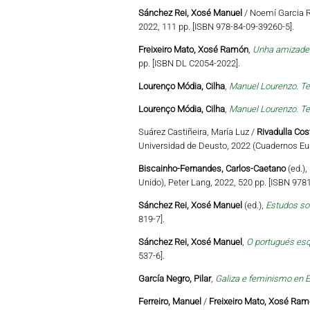
Sánchez Rei, Xosé Manuel
/ Noemí Garcia R
2022, 111 pp. [ISBN 978-84-09-39260-5].
Freixeiro Mato, Xosé Ramón
,
Unha amizade c
pp. [ISBN DL C2054-2022].
Lourenço Módia, Cilha
,
Manuel Lourenzo. Te
Lourenço Módia, Cilha
,
Manuel Lourenzo. Te
Suárez Castiñeira, María Luz /
Rivadulla Cos
Universidad de Deusto, 2022 (Cuadernos Eu
Biscainho-Fernandes, Carlos-Caetano
(ed.),
Unido), Peter Lang, 2022, 520 pp. [ISBN 97
Sánchez Rei, Xosé Manuel
(ed.),
Estudos so
819-7].
Sánchez Rei, Xosé Manuel
,
O portugués esq
537-6].
García Negro, Pilar
,
Galiza e feminismo en E
Ferreiro, Manuel
/
Freixeiro Mato, Xosé Ra