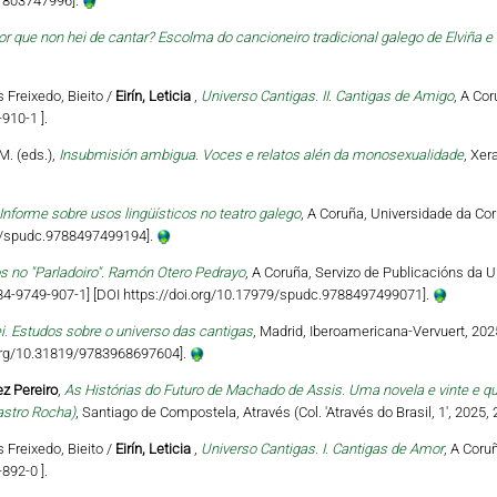
81803747996].
or que non hei de cantar? Escolma do cancioneiro tradicional galego de Elviña e 
s Freixedo, Bieito /
Eirín, Leticia
,
Universo Cantigas. II. Cantigas de Amigo
, A Co
910-1 ].
M. (eds.),
Insubmisión ambigua. Voces e relatos alén da monosexualidade
, Xer
Informe sobre usos lingüísticos no teatro galego
, A Coruña, Universidade da Cor
79/spudc.9788497499194].
s no "Parladoiro". Ramón Otero Pedrayo
, A Coruña, Servizo de Publicacións da U
‐84‐9749‐907‐1] [DOI https://doi.org/10.17979/spudc.9788497499071].
ei. Estudos sobre o universo das cantigas
, Madrid, Iberoamericana-Vervuert, 202
i.org/10.31819/9783968697604].
z Pereiro
,
As Histórias do Futuro de Machado de Assis. Uma novela e vinte e q
astro Rocha)
, Santiago de Compostela, Através (Col. 'Através do Brasil, 1', 2025,
s Freixedo, Bieito /
Eirín, Leticia
,
Universo Cantigas. I. Cantigas de Amor
, A Coru
892-0 ].