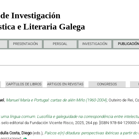
de Investigación
tica e Literaria Galega
PRESENTACIÓN
PERSOAL
INVESTIGACIÓN
PUBLICACIÓ
CAPÍTULOS DE LIBROS
ARTIGOS EN REVISTAS
CONGRESOS
uel
,
Manuel María e Portugal: cartas de alén Miño (1960-2004)
, Outeiro de Rei, 
uma língua comum. Lusofilia e galeguidade na correspondência entre intelectua
 Un selo editorial da Fundación Vicente Risco, 2025, 264 pp. [ISBN 978-84-129300-4
dulla Costa, Diego
(eds.),
Palcos e(n) ditadura: perspectivas ibéricas a partir do 