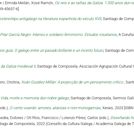
tor / Ermida Meilán, Xosé Ramón,
Os reis e as raíñas da Galiza. 1.000 anos dun r
09-45637-6].
estereótipo antigalego na literatura espanhola do século XVII
, Santiago de Compo
Pilar García Negro: Intenso e solidario feminismo. Estudos rosalianos
, A Coruña
os guía. O galego entre un pasado brillante e un incerto futuro
, Santiago de Com
da Galiza medieval II
, Santiago de Composela, Asociación Agrupación Cultural O
ro, Cristina,
Xoán Gozález-Millán: A projecção de um pensamento crítico
, Sant
 Vida, morte e memoria dun nobre galego
, Santiago de Composela, Sermos Galiz
eds.),
O cento voando: amores, alianzas e non-monogamias
, Xerais, 2023 [ISB
vedra, Dolores / Oti Ríos, Francisco / Lorenzo Pérez, Carlos (eds.),
Deseñando hori
tiago de Compostela, 2022 (Consello da Cultura Galega / Academia Galega de Te