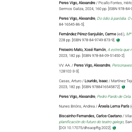
Peres Vigo, Alexandre
/ Picallo Fontes, Héi
Sermos Galiza, 2024, 160 pp. [ISBN 978-84-
Peres Vigo, Alexandre
,
Do ódio à paródia. O 
84-16545-86-5].
Fernández Pérez-Sanjulián, Carme
(ed.),
Mª 
228 pp. [ISBN 978-84-9749-873-9].
Freixeiro Mato, Xosé Ramón
,
A estrela que n
2023, 182 pp. [ISBN 978-84-09-51450-2].
VV. AA. /
Peres Vigo, Alexandre
,
Personaxes 
128102-3-3].
Casas, Arturo /
Lourido, Isaac
/ Martínez Teje
2023, 182 pp. [ISBN 9788416545872].
Peres Vigo, Alexandre
,
Pedro Pardo de Cela.
Nunes Brións, Andrea /
Ánxela Lema París
(
Biscainho-Fernandes, Carlos-Caetano
/ Vila
planificación do futuro do teatro galego
, San
[DOI 10.17075/dhsaopftg.2022].