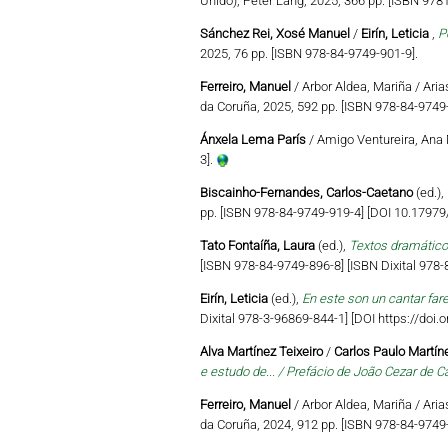
Unido), Peter Lang, 2025, 366 pp. [ISBN 97
Sánchez Rei, Xosé Manuel
/
Eirín, Leticia
,
P
2025, 76 pp. [ISBN 978-84-9749-901-9].
Ferreiro, Manuel
/ Arbor Aldea, Mariña / Aria
da Coruña, 2025, 592 pp. [ISBN 978-84-9749-
Ánxela Lema París
/ Amigo Ventureira, Ana 
3].
Biscainho-Fernandes, Carlos-Caetano
(ed.),
pp. [ISBN 978-84-9749-919-4] [DOI 10.179
Tato Fontaíña, Laura
(ed.),
Textos dramático
[ISBN 978-84-9749-896-8] [ISBN Dixital 978
Eirín, Leticia
(ed.),
En este son un cantar far
Dixital 978-3-96869-844-1] [DOI https://do
Alva Martínez Teixeiro
/
Carlos Paulo Martíne
e estudo de... / Prefácio de João Cezar de C
Ferreiro, Manuel
/ Arbor Aldea, Mariña / Aria
da Coruña, 2024, 912 pp. [ISBN 978-84-9749-