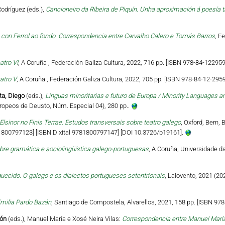
odríguez (eds.),
Cancioneiro da Ribeira de Piquín. Unha aproximación á poesía 
on Ferrol ao fondo. Correspondencia entre Carvalho Calero e Tomás Barros
, F
atro VI
, A Coruña , Federación Galiza Cultura, 2022, 716 pp. [ISBN 978-84-122959
atro V
, A Coruña , Federación Galiza Cultura, 2022, 705 pp. [ISBN 978-84-12-2959
ta, Diego
(eds.),
Linguas minoritarias e futuro de Europa / Minority Languages an
ropeos de Deusto, Núm. Especial 04), 280 pp..
Elsinor no Finis Terrae. Estudos transversais sobre teatro galego
, Oxford, Bern, 
81800797123] [ISBN Dixital 9781800797147] [DOI 10.3726/b19161].
bre gramática e sociolingüística galego-portuguesas
, A Coruña, Universidade d
uecido. O galego e os dialectos portugueses setentrionais
, Laiovento, 2021 (20
milia Pardo Bazán
, Santiago de Compostela, Alvarellos, 2021, 158 pp. [ISBN 978
món
(eds.), Manuel María e Xosé Neira Vilas:
Correspondencia entre Manuel María