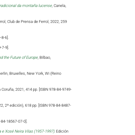
tradicional da montaña lucense
, Canela,
errol, Club de Prensa de Ferrol, 2022, 259
-8-6].
-7-9].
d the Future of Europe
, Bilbao,
Berlin, Bruxelles, New York, Wi (Reino
a Coruña, 2021, 414 pp. [ISBN 978-84-9749-
22, 2ª edición), 618 pp. [ISBN 978-84-8487-
-84-18567-07-0].
 e Xosé Neira Vilas (1957-1997)
. Edición