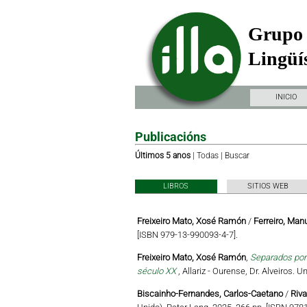
Grupo 
Lingüís
INICIO
Publicacións
Últimos 5 anos
|
Todas
|
Buscar
LIBROS
SITIOS WEB
Freixeiro Mato, Xosé Ramón
/
Ferreiro, Man
[ISBN 979-13-990093-4-7].
Freixeiro Mato, Xosé Ramón
,
Separados por 
século XX
, Allariz - Ourense, Dr. Alveiros.
Biscainho-Fernandes, Carlos-Caetano
/
Riva