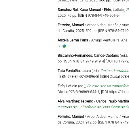
Unido), Peter Lang, 2025, 366 pp. [ISBN 97
Sánchez Rei, Xosé Manuel
/
Eirín, Leticia
,
P
2025, 76 pp. [ISBN 978-84-9749-901-9].
Ferreiro, Manuel
/ Arbor Aldea, Mariña / Aria
da Coruña, 2025, 592 pp. [ISBN 978-84-9749-
Ánxela Lema París
/ Amigo Ventureira, Ana 
3].
Biscainho-Fernandes, Carlos-Caetano
(ed.),
pp. [ISBN 978-84-9749-919-4] [DOI 10.179
Tato Fontaíña, Laura
(ed.),
Textos dramático
[ISBN 978-84-9749-896-8] [ISBN Dixital 978
Eirín, Leticia
(ed.),
En este son un cantar far
Dixital 978-3-96869-844-1] [DOI https://do
Alva Martínez Teixeiro
/
Carlos Paulo Martíne
e estudo de... / Prefácio de João Cezar de C
Ferreiro, Manuel
/ Arbor Aldea, Mariña / Aria
da Coruña, 2024, 912 pp. [ISBN 978-84-9749-