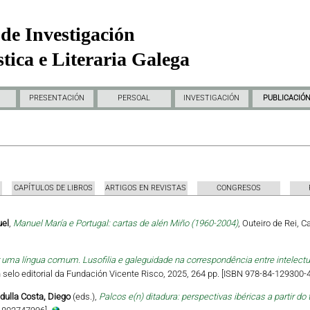
de Investigación
tica e Literaria Galega
PRESENTACIÓN
PERSOAL
INVESTIGACIÓN
PUBLICACIÓ
CAPÍTULOS DE LIBROS
ARTIGOS EN REVISTAS
CONGRESOS
uel
,
Manuel María e Portugal: cartas de alén Miño (1960-2004)
, Outeiro de Rei, 
uma língua comum. Lusofilia e galeguidade na correspondência entre intelectua
 Un selo editorial da Fundación Vicente Risco, 2025, 264 pp. [ISBN 978-84-129300-4
dulla Costa, Diego
(eds.),
Palcos e(n) ditadura: perspectivas ibéricas a partir do 