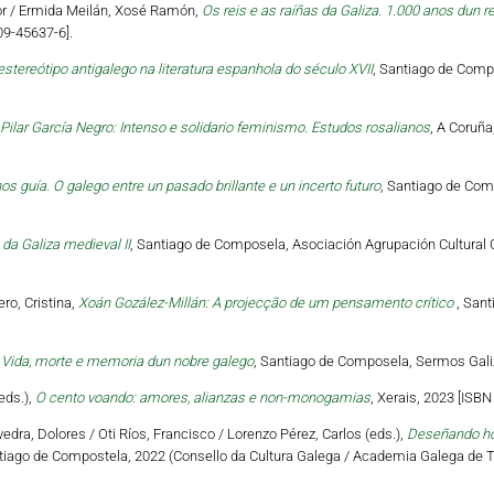
tor / Ermida Meilán, Xosé Ramón,
Os reis e as raíñas da Galiza. 1.000 anos dun r
09-45637-6].
estereótipo antigalego na literatura espanhola do século XVII
, Santiago de Compo
Pilar García Negro: Intenso e solidario feminismo. Estudos rosalianos
, A Coruña
os guía. O galego entre un pasado brillante e un incerto futuro
, Santiago de Com
da Galiza medieval II
, Santiago de Composela, Asociación Agrupación Cultural O
ro, Cristina,
Xoán Gozález-Millán: A projecção de um pensamento crítico
, Sant
 Vida, morte e memoria dun nobre galego
, Santiago de Composela, Sermos Galiz
eds.),
O cento voando: amores, alianzas e non-monogamias
, Xerais, 2023 [ISB
vedra, Dolores / Oti Ríos, Francisco / Lorenzo Pérez, Carlos (eds.),
Deseñando hori
tiago de Compostela, 2022 (Consello da Cultura Galega / Academia Galega de Te