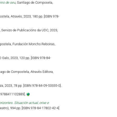
eino de seu
, Santiago de Composela,
stela, Através, 2023, 180 pp. [ISBN 978-
, Servizo de Publicacións da UDC, 2023,
postela, Fundación Moncho Reboiras,
 Galo, 2023, 120 pp. [ISBN 978-84-
iago de Compostela, Através Editora,
a, 2023, 78 pp. [ISBN 978-84-09-53335-0].
N 9788411102889].
zontes. Situación actual, orixe e
atro), 994 pp. [ISBN 978-84-17802-42-4]