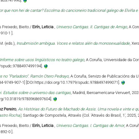
81803747996].
or que non hei de cantar? Escolma do cancioneiro tradicional galego de Elviña e 
s Freixedo, Bieito /
Eirín, Leticia
,
Universo Cantigas. II. Cantigas de Amigo
, A Co
910-1 ].
M. (eds.),
Insubmisión ambigua. Voces e relatos alén da monosexualidade
, Xer
Informe sobre usos lingüísticos no teatro galego
, A Coruña, Universidade da Cor
79/spudc.9788497499194].
s no "Parladoiro". Ramón Otero Pedrayo
, A Coruña, Servizo de Publicacións da U
‐84‐9749‐907‐1] [DOI https://doi.org/10.17979/spudc.9788497499071].
ei. Estudos sobre o universo das cantigas
, Madrid, Iberoamericana-Vervuert, 202
i.org/10.31819/9783968697604].
z Pereiro
,
As Histórias do Futuro de Machado de Assis. Uma novela e vinte e q
astro Rocha)
, Santiago de Compostela, Através (Col. 'Através do Brasil, 1', 2025,
s Freixedo, Bieito /
Eirín, Leticia
,
Universo Cantigas. I. Cantigas de Amor
, A Coru
892-0 ].