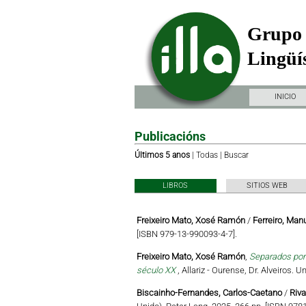
Grupo 
Lingüís
INICIO
Publicacións
Últimos 5 anos
|
Todas
|
Buscar
LIBROS
SITIOS WEB
Freixeiro Mato, Xosé Ramón
/
Ferreiro, Man
[ISBN 979-13-990093-4-7].
Freixeiro Mato, Xosé Ramón
,
Separados por 
século XX
, Allariz - Ourense, Dr. Alveiros.
Biscainho-Fernandes, Carlos-Caetano
/
Riva