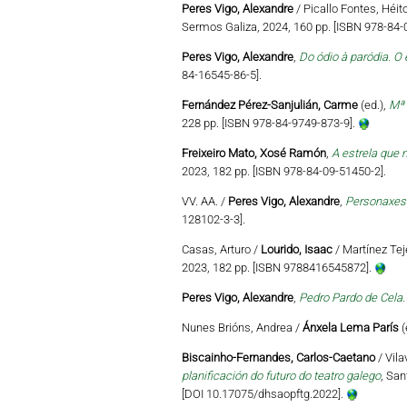
Peres Vigo, Alexandre
/ Picallo Fontes, Héi
Sermos Galiza, 2024, 160 pp. [ISBN 978-84-
Peres Vigo, Alexandre
,
Do ódio à paródia. O 
84-16545-86-5].
Fernández Pérez-Sanjulián, Carme
(ed.),
Mª 
228 pp. [ISBN 978-84-9749-873-9].
Freixeiro Mato, Xosé Ramón
,
A estrela que n
2023, 182 pp. [ISBN 978-84-09-51450-2].
VV. AA. /
Peres Vigo, Alexandre
,
Personaxes 
128102-3-3].
Casas, Arturo /
Lourido, Isaac
/ Martínez Teje
2023, 182 pp. [ISBN 9788416545872].
Peres Vigo, Alexandre
,
Pedro Pardo de Cela.
Nunes Brións, Andrea /
Ánxela Lema París
(
Biscainho-Fernandes, Carlos-Caetano
/ Vila
planificación do futuro do teatro galego
, San
[DOI 10.17075/dhsaopftg.2022].