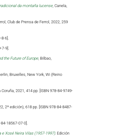
tradicional da montaña lucense
, Canela,
errol, Club de Prensa de Ferrol, 2022, 259
-8-6].
-7-9].
d the Future of Europe
, Bilbao,
Berlin, Bruxelles, New York, Wi (Reino
a Coruña, 2021, 414 pp. [ISBN 978-84-9749-
22, 2ª edición), 618 pp. [ISBN 978-84-8487-
-84-18567-07-0].
 e Xosé Neira Vilas (1957-1997)
. Edición