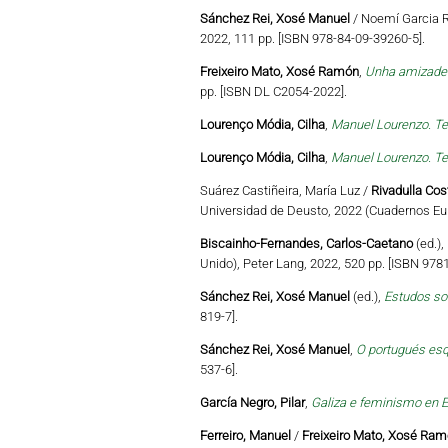
Sánchez Rei, Xosé Manuel
/ Noemí Garcia R
2022, 111 pp. [ISBN 978-84-09-39260-5].
Freixeiro Mato, Xosé Ramón
,
Unha amizade c
pp. [ISBN DL C2054-2022].
Lourenço Módia, Cilha
,
Manuel Lourenzo. Te
Lourenço Módia, Cilha
,
Manuel Lourenzo. Te
Suárez Castiñeira, María Luz /
Rivadulla Cos
Universidad de Deusto, 2022 (Cuadernos Eu
Biscainho-Fernandes, Carlos-Caetano
(ed.),
Unido), Peter Lang, 2022, 520 pp. [ISBN 97
Sánchez Rei, Xosé Manuel
(ed.),
Estudos so
819-7].
Sánchez Rei, Xosé Manuel
,
O portugués esq
537-6].
García Negro, Pilar
,
Galiza e feminismo en E
Ferreiro, Manuel
/
Freixeiro Mato, Xosé Ra