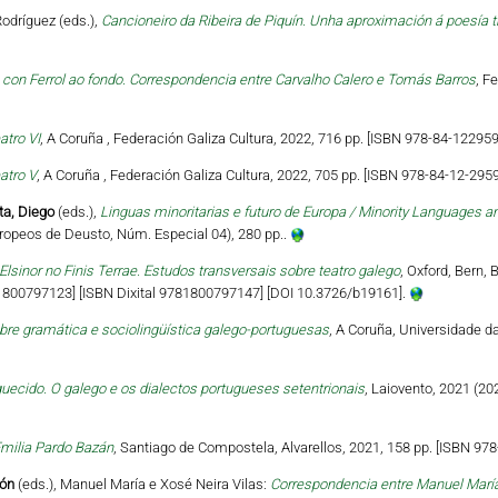
odríguez (eds.),
Cancioneiro da Ribeira de Piquín. Unha aproximación á poesía 
on Ferrol ao fondo. Correspondencia entre Carvalho Calero e Tomás Barros
, F
atro VI
, A Coruña , Federación Galiza Cultura, 2022, 716 pp. [ISBN 978-84-122959
atro V
, A Coruña , Federación Galiza Cultura, 2022, 705 pp. [ISBN 978-84-12-2959
ta, Diego
(eds.),
Linguas minoritarias e futuro de Europa / Minority Languages an
ropeos de Deusto, Núm. Especial 04), 280 pp..
Elsinor no Finis Terrae. Estudos transversais sobre teatro galego
, Oxford, Bern, 
81800797123] [ISBN Dixital 9781800797147] [DOI 10.3726/b19161].
bre gramática e sociolingüística galego-portuguesas
, A Coruña, Universidade d
uecido. O galego e os dialectos portugueses setentrionais
, Laiovento, 2021 (20
milia Pardo Bazán
, Santiago de Compostela, Alvarellos, 2021, 158 pp. [ISBN 978
món
(eds.), Manuel María e Xosé Neira Vilas:
Correspondencia entre Manuel María