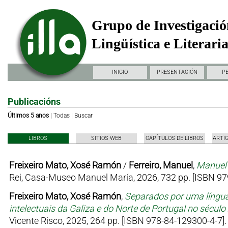
Grupo de Investigació
Lingüística e Literari
INICIO
PRESENTACIÓN
P
Publicacións
Últimos 5 anos
|
Todas
|
Buscar
LIBROS
SITIOS WEB
CAPÍTULOS DE LIBROS
ARTI
Freixeiro Mato, Xosé Ramón
/
Ferreiro, Manuel
,
Manuel 
Rei, Casa-Museo Manuel María, 2026, 732 pp. [ISBN 97
Freixeiro Mato, Xosé Ramón
,
Separados por uma língua
intelectuais da Galiza e do Norte de Portugal no sécul
Vicente Risco, 2025, 264 pp. [ISBN 978-84-129300-4-7].