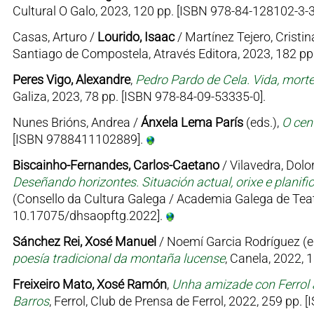
Cultural O Galo, 2023, 120 pp. [ISBN 978-84-128102-3-3
Casas, Arturo /
Lourido, Isaac
/ Martínez Tejero, Cristin
Santiago de Compostela, Através Editora, 2023, 182 p
Peres Vigo, Alexandre
,
Pedro Pardo de Cela. Vida, mort
Galiza, 2023, 78 pp. [ISBN 978-84-09-53335-0].
Nunes Brións, Andrea /
Ánxela Lema París
(eds.),
O cen
[ISBN 9788411102889].
Biscainho-Fernandes, Carlos-Caetano
/ Vilavedra, Dolor
Deseñando horizontes. Situación actual, orixe e planifi
(Consello da Cultura Galega / Academia Galega de Teat
10.17075/dhsaopftg.2022].
Sánchez Rei, Xosé Manuel
/ Noemí Garcia Rodríguez (e
poesía tradicional da montaña lucense
, Canela, 2022, 
Freixeiro Mato, Xosé Ramón
,
Unha amizade con Ferrol 
Barros
, Ferrol, Club de Prensa de Ferrol, 2022, 259 pp.