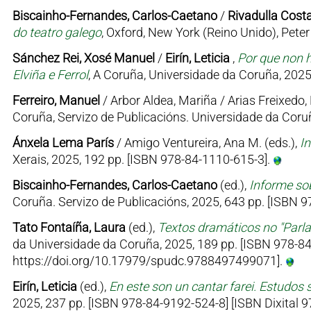
Biscainho-Fernandes, Carlos-Caetano
/
Rivadulla Costa
do teatro galego
, Oxford, New York (Reino Unido), Pet
Sánchez Rei, Xosé Manuel
/
Eirín, Leticia
,
Por que non h
Elviña e Ferrol
, A Coruña, Universidade da Coruña, 2025
Ferreiro, Manuel
/ Arbor Aldea, Mariña / Arias Freixedo, 
Coruña, Servizo de Publicacións. Universidade da Coruñ
Ánxela Lema París
/ Amigo Ventureira, Ana M. (eds.),
I
Xerais, 2025, 192 pp. [ISBN 978-84-1110-615-3].
Biscainho-Fernandes, Carlos-Caetano
(ed.),
Informe sob
Coruña. Servizo de Publicacións, 2025, 643 pp. [ISBN
Tato Fontaíña, Laura
(ed.),
Textos dramáticos no "Parl
da Universidade da Coruña, 2025, 189 pp. [ISBN 978-84
https://doi.org/10.17979/spudc.9788497499071].
Eirín, Leticia
(ed.),
En este son un cantar farei. Estudos 
2025, 237 pp. [ISBN 978-84-9192-524-8] [ISBN Dixital 