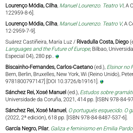
Lourenço Módia, Cilha
,
Manuel Lourenzo. Teatro VI
, A 
122959-8-6].
Lourenço Módia, Cilha
,
Manuel Lourenzo. Teatro V
, A 
12-2959-7-9].
Suárez Castiñeira, María Luz /
Rivadulla Costa, Diego
(
Languages and the Future of Europe
, Bilbao, Univers
Especial 04), 280 pp..
Biscainho-Fernandes, Carlos-Caetano
(ed.),
Elsinor no 
Bern, Berlin, Bruxelles, New York, Wi (Reino Unido), Pe
9781800797147] [DOI 10.3726/b19161].
Sánchez Rei, Xosé Manuel
(ed.),
Estudos sobre gramátic
Universidade da Coruña, 2021, 414 pp. [ISBN 978-84-97
Sánchez Rei, Xosé Manuel
,
O portugués esquecido. O ga
(2022, 2ª edición), 618 pp. [ISBN 978-84-8487-537-6].
García Negro, Pilar
,
Galiza e feminismo en Emilia Pard