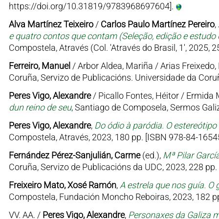
https://doi.org/10.31819/9783968697604].
Alva Martínez Teixeiro
/
Carlos Paulo Martínez Pereiro
,
e quatro contos que contam (Seleção, edição e estudo d
Compostela, Através (Col. 'Através do Brasil, 1', 2025, 
Ferreiro, Manuel
/ Arbor Aldea, Mariña / Arias Freixedo, 
Coruña, Servizo de Publicacións. Universidade da Coruñ
Peres Vigo, Alexandre
/ Picallo Fontes, Héitor / Ermid
dun reino de seu
, Santiago de Composela, Sermos Galiz
Peres Vigo, Alexandre
,
Do ódio à paródia. O estereótipo
Compostela, Através, 2023, 180 pp. [ISBN 978-84-16545
Fernández Pérez-Sanjulián, Carme
(ed.),
Mª Pilar Garcí
Coruña, Servizo de Publicacións da UDC, 2023, 228 pp.
Freixeiro Mato, Xosé Ramón
,
A estrela que nos guía. O 
Compostela, Fundación Moncho Reboiras, 2023, 182 pp
VV. AA. /
Peres Vigo, Alexandre
,
Personaxes da Galiza me