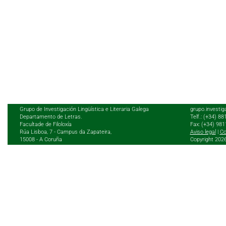
Grupo de Investigación Lingüística e Literaria Galega
grupo.investig
Departamento de Letras.
Telf.: (+34) 8
Facultade de Filoloxía
Fax: (+34) 98
Rúa Lisboa, 7 - Campus da Zapateira,
Aviso legal
|
Co
15008 - A Coruña
Copyright 202