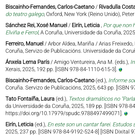
Biscainho-Fernandes, Carlos-Caetano
/
Rivadulla Costa
do teatro galego
, Oxford, New York (Reino Unido), Pet
Sánchez Rei, Xosé Manuel
/
Eirín, Leticia
,
Por que non h
Elviña e Ferrol
, A Coruña, Universidade da Coruña, 2025
Ferreiro, Manuel
/ Arbor Aldea, Mariña / Arias Freixedo, 
Coruña, Servizo de Publicacións. Universidade da Coruñ
Ánxela Lema París
/ Amigo Ventureira, Ana M. (eds.),
I
Xerais, 2025, 192 pp. [ISBN 978-84-1110-615-3].
Biscainho-Fernandes, Carlos-Caetano
(ed.),
Informe sob
Coruña. Servizo de Publicacións, 2025, 643 pp. [ISBN
Tato Fontaíña, Laura
(ed.),
Textos dramáticos no "Parl
da Universidade da Coruña, 2025, 189 pp. [ISBN 978-84
https://doi.org/10.17979/spudc.9788497499071].
Eirín, Leticia
(ed.),
En este son un cantar farei. Estudos 
2025, 237 pp. [ISBN 978-84-9192-524-8] [ISBN Dixital 