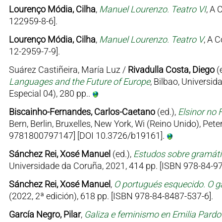
Lourenço Módia, Cilha
,
Manuel Lourenzo. Teatro VI
, A 
122959-8-6].
Lourenço Módia, Cilha
,
Manuel Lourenzo. Teatro V
, A 
12-2959-7-9].
Suárez Castiñeira, María Luz /
Rivadulla Costa, Diego
(
Languages and the Future of Europe
, Bilbao, Univers
Especial 04), 280 pp..
Biscainho-Fernandes, Carlos-Caetano
(ed.),
Elsinor no 
Bern, Berlin, Bruxelles, New York, Wi (Reino Unido), Pe
9781800797147] [DOI 10.3726/b19161].
Sánchez Rei, Xosé Manuel
(ed.),
Estudos sobre gramátic
Universidade da Coruña, 2021, 414 pp. [ISBN 978-84-97
Sánchez Rei, Xosé Manuel
,
O portugués esquecido. O ga
(2022, 2ª edición), 618 pp. [ISBN 978-84-8487-537-6].
García Negro, Pilar
,
Galiza e feminismo en Emilia Pard