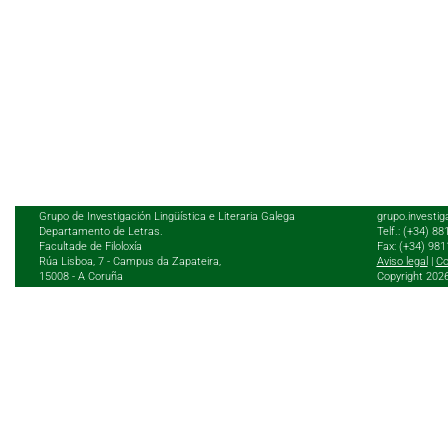
Grupo de Investigación Lingüística e Literaria Galega
grupo.investig
Departamento de Letras.
Telf.: (+34) 8
Facultade de Filoloxía
Fax: (+34) 98
Rúa Lisboa, 7 - Campus da Zapateira,
Aviso legal
|
Co
15008 - A Coruña
Copyright 202