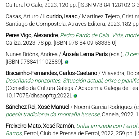
Cultural O Galo, 2023, 120 pp. [ISBN 978-84-128102-3-3
Casas, Arturo /
Lourido, Isaac
/ Martínez Tejero, Cristin
Santiago de Compostela, Através Editora, 2023, 182 p
Peres Vigo, Alexandre
,
Pedro Pardo de Cela. Vida, mort
Galiza, 2023, 78 pp. [ISBN 978-84-09-53335-0].
Nunes Brións, Andrea /
Ánxela Lema París
(eds.),
O cen
[ISBN 9788411102889].
Biscainho-Fernandes, Carlos-Caetano
/ Vilavedra, Dolor
Deseñando horizontes. Situación actual, orixe e planifi
(Consello da Cultura Galega / Academia Galega de Teat
10.17075/dhsaopftg.2022].
Sánchez Rei, Xosé Manuel
/ Noemí Garcia Rodríguez (e
poesía tradicional da montaña lucense
, Canela, 2022, 
Freixeiro Mato, Xosé Ramón
,
Unha amizade con Ferrol 
Barros
, Ferrol, Club de Prensa de Ferrol, 2022, 259 pp.