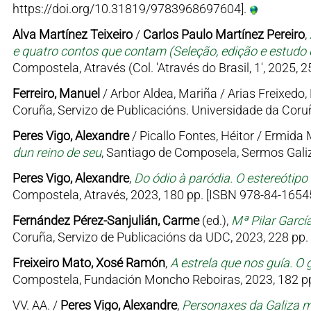
https://doi.org/10.31819/9783968697604].
Alva Martínez Teixeiro
/
Carlos Paulo Martínez Pereiro
,
e quatro contos que contam (Seleção, edição e estudo d
Compostela, Através (Col. 'Através do Brasil, 1', 2025, 
Ferreiro, Manuel
/ Arbor Aldea, Mariña / Arias Freixedo, 
Coruña, Servizo de Publicacións. Universidade da Coruñ
Peres Vigo, Alexandre
/ Picallo Fontes, Héitor / Ermid
dun reino de seu
, Santiago de Composela, Sermos Galiz
Peres Vigo, Alexandre
,
Do ódio à paródia. O estereótipo
Compostela, Através, 2023, 180 pp. [ISBN 978-84-16545
Fernández Pérez-Sanjulián, Carme
(ed.),
Mª Pilar Garcí
Coruña, Servizo de Publicacións da UDC, 2023, 228 pp.
Freixeiro Mato, Xosé Ramón
,
A estrela que nos guía. O 
Compostela, Fundación Moncho Reboiras, 2023, 182 pp
VV. AA. /
Peres Vigo, Alexandre
,
Personaxes da Galiza me