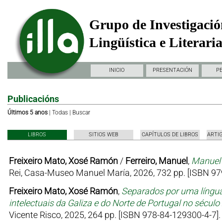
Grupo de Investigació
Lingüística e Literari
INICIO
PRESENTACIÓN
P
Publicacións
Últimos 5 anos
|
Todas
|
Buscar
LIBROS
SITIOS WEB
CAPÍTULOS DE LIBROS
ARTI
Freixeiro Mato, Xosé Ramón
/
Ferreiro, Manuel
,
Manuel 
Rei, Casa-Museo Manuel María, 2026, 732 pp. [ISBN 97
Freixeiro Mato, Xosé Ramón
,
Separados por uma língua
intelectuais da Galiza e do Norte de Portugal no sécul
Vicente Risco, 2025, 264 pp. [ISBN 978-84-129300-4-7].