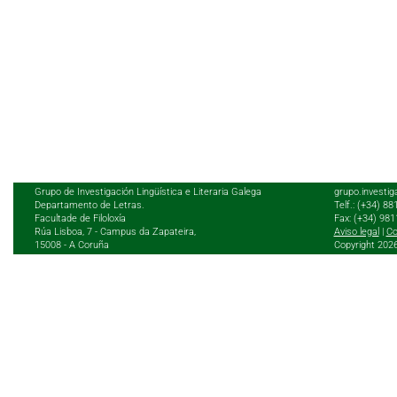
Grupo de Investigación Lingüística e Literaria Galega
grupo.investig
Departamento de Letras.
Telf.: (+34) 8
Facultade de Filoloxía
Fax: (+34) 98
Rúa Lisboa, 7 - Campus da Zapateira,
Aviso legal
|
Co
15008 - A Coruña
Copyright 202