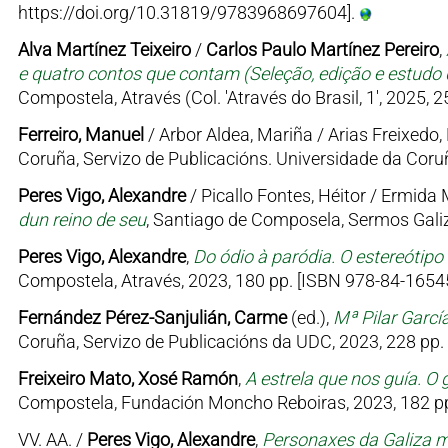
https://doi.org/10.31819/9783968697604].
Alva Martínez Teixeiro
/
Carlos Paulo Martínez Pereiro
,
e quatro contos que contam (Seleção, edição e estudo d
Compostela, Através (Col. 'Através do Brasil, 1', 2025, 
Ferreiro, Manuel
/ Arbor Aldea, Mariña / Arias Freixedo, 
Coruña, Servizo de Publicacións. Universidade da Coruñ
Peres Vigo, Alexandre
/ Picallo Fontes, Héitor / Ermid
dun reino de seu
, Santiago de Composela, Sermos Galiz
Peres Vigo, Alexandre
,
Do ódio à paródia. O estereótipo
Compostela, Através, 2023, 180 pp. [ISBN 978-84-16545
Fernández Pérez-Sanjulián, Carme
(ed.),
Mª Pilar Garcí
Coruña, Servizo de Publicacións da UDC, 2023, 228 pp.
Freixeiro Mato, Xosé Ramón
,
A estrela que nos guía. O 
Compostela, Fundación Moncho Reboiras, 2023, 182 pp
VV. AA. /
Peres Vigo, Alexandre
,
Personaxes da Galiza me