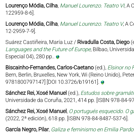
Lourenço Módia, Cilha
,
Manuel Lourenzo. Teatro VI
, A 
122959-8-6].
Lourenço Módia, Cilha
,
Manuel Lourenzo. Teatro V
, A 
12-2959-7-9].
Suárez Castiñeira, María Luz /
Rivadulla Costa, Diego
(
Languages and the Future of Europe
, Bilbao, Univers
Especial 04), 280 pp..
Biscainho-Fernandes, Carlos-Caetano
(ed.),
Elsinor no 
Bern, Berlin, Bruxelles, New York, Wi (Reino Unido), Pe
9781800797147] [DOI 10.3726/b19161].
Sánchez Rei, Xosé Manuel
(ed.),
Estudos sobre gramátic
Universidade da Coruña, 2021, 414 pp. [ISBN 978-84-97
Sánchez Rei, Xosé Manuel
,
O portugués esquecido. O ga
(2022, 2ª edición), 618 pp. [ISBN 978-84-8487-537-6].
García Negro, Pilar
,
Galiza e feminismo en Emilia Pard