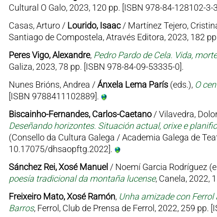
Cultural O Galo, 2023, 120 pp. [ISBN 978-84-128102-3-3
Casas, Arturo /
Lourido, Isaac
/ Martínez Tejero, Cristin
Santiago de Compostela, Através Editora, 2023, 182 p
Peres Vigo, Alexandre
,
Pedro Pardo de Cela. Vida, mort
Galiza, 2023, 78 pp. [ISBN 978-84-09-53335-0].
Nunes Brións, Andrea /
Ánxela Lema París
(eds.),
O cen
[ISBN 9788411102889].
Biscainho-Fernandes, Carlos-Caetano
/ Vilavedra, Dolor
Deseñando horizontes. Situación actual, orixe e planifi
(Consello da Cultura Galega / Academia Galega de Teat
10.17075/dhsaopftg.2022].
Sánchez Rei, Xosé Manuel
/ Noemí Garcia Rodríguez (e
poesía tradicional da montaña lucense
, Canela, 2022, 
Freixeiro Mato, Xosé Ramón
,
Unha amizade con Ferrol 
Barros
, Ferrol, Club de Prensa de Ferrol, 2022, 259 pp.