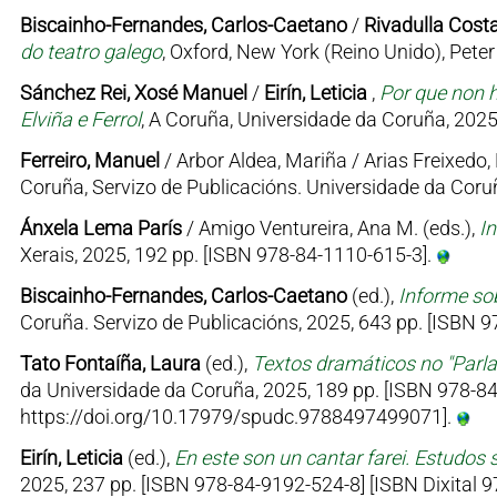
Biscainho-Fernandes, Carlos-Caetano
/
Rivadulla Costa
do teatro galego
, Oxford, New York (Reino Unido), Pet
Sánchez Rei, Xosé Manuel
/
Eirín, Leticia
,
Por que non h
Elviña e Ferrol
, A Coruña, Universidade da Coruña, 2025
Ferreiro, Manuel
/ Arbor Aldea, Mariña / Arias Freixedo, 
Coruña, Servizo de Publicacións. Universidade da Coruñ
Ánxela Lema París
/ Amigo Ventureira, Ana M. (eds.),
I
Xerais, 2025, 192 pp. [ISBN 978-84-1110-615-3].
Biscainho-Fernandes, Carlos-Caetano
(ed.),
Informe sob
Coruña. Servizo de Publicacións, 2025, 643 pp. [ISBN
Tato Fontaíña, Laura
(ed.),
Textos dramáticos no "Parl
da Universidade da Coruña, 2025, 189 pp. [ISBN 978-84
https://doi.org/10.17979/spudc.9788497499071].
Eirín, Leticia
(ed.),
En este son un cantar farei. Estudos 
2025, 237 pp. [ISBN 978-84-9192-524-8] [ISBN Dixital 