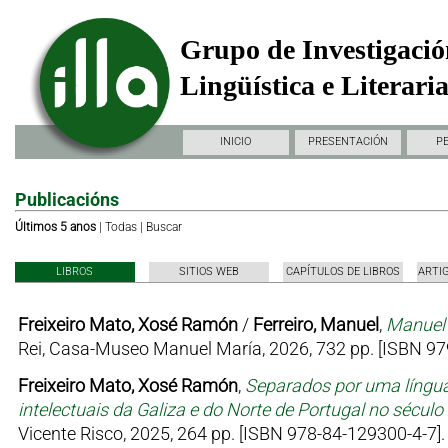
Grupo de Investigació
Lingüística e Literari
INICIO
PRESENTACIÓN
P
Publicacións
Últimos 5 anos
|
Todas
|
Buscar
LIBROS
SITIOS WEB
CAPÍTULOS DE LIBROS
ARTI
Freixeiro Mato, Xosé Ramón
/
Ferreiro, Manuel
,
Manuel 
Rei, Casa-Museo Manuel María, 2026, 732 pp. [ISBN 97
Freixeiro Mato, Xosé Ramón
,
Separados por uma língua
intelectuais da Galiza e do Norte de Portugal no sécul
Vicente Risco, 2025, 264 pp. [ISBN 978-84-129300-4-7].