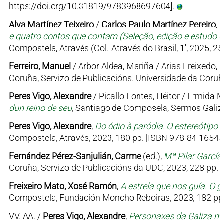
https://doi.org/10.31819/9783968697604].
Alva Martínez Teixeiro
/
Carlos Paulo Martínez Pereiro
,
e quatro contos que contam (Seleção, edição e estudo d
Compostela, Através (Col. 'Através do Brasil, 1', 2025, 
Ferreiro, Manuel
/ Arbor Aldea, Mariña / Arias Freixedo, 
Coruña, Servizo de Publicacións. Universidade da Coruñ
Peres Vigo, Alexandre
/ Picallo Fontes, Héitor / Ermid
dun reino de seu
, Santiago de Composela, Sermos Galiz
Peres Vigo, Alexandre
,
Do ódio à paródia. O estereótipo
Compostela, Através, 2023, 180 pp. [ISBN 978-84-16545
Fernández Pérez-Sanjulián, Carme
(ed.),
Mª Pilar Garcí
Coruña, Servizo de Publicacións da UDC, 2023, 228 pp.
Freixeiro Mato, Xosé Ramón
,
A estrela que nos guía. O 
Compostela, Fundación Moncho Reboiras, 2023, 182 pp
VV. AA. /
Peres Vigo, Alexandre
,
Personaxes da Galiza me