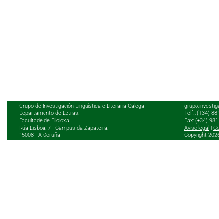
Grupo de Investigación Lingüística e Literaria Galega
grupo.investig
Departamento de Letras.
Telf.: (+34) 8
Facultade de Filoloxía
Fax: (+34) 98
Rúa Lisboa, 7 - Campus da Zapateira,
Aviso legal
|
Co
15008 - A Coruña
Copyright 202