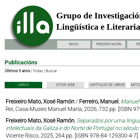
Grupo de Investigació
Lingüística e Literari
INICIO
PRESENTACIÓN
P
Publicacións
Últimos 5 anos
|
Todas
|
Buscar
LIBROS
SITIOS WEB
CAPÍTULOS DE LIBROS
ARTI
Freixeiro Mato, Xosé Ramón
/
Ferreiro, Manuel
,
Manuel 
Rei, Casa-Museo Manuel María, 2026, 732 pp. [ISBN 97
Freixeiro Mato, Xosé Ramón
,
Separados por uma língua
intelectuais da Galiza e do Norte de Portugal no sécul
Vicente Risco, 2025, 264 pp. [ISBN 978-84-129300-4-7].