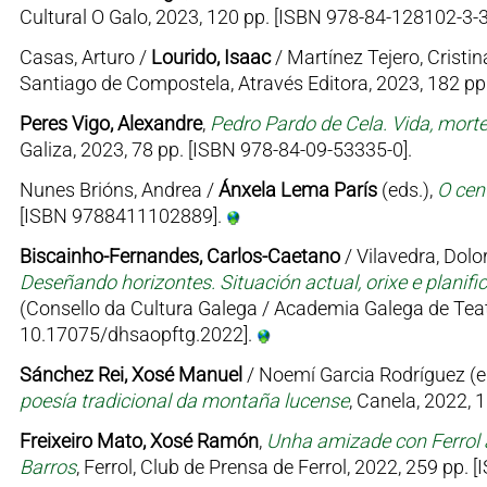
Cultural O Galo, 2023, 120 pp. [ISBN 978-84-128102-3-3
Casas, Arturo /
Lourido, Isaac
/ Martínez Tejero, Cristin
Santiago de Compostela, Através Editora, 2023, 182 p
Peres Vigo, Alexandre
,
Pedro Pardo de Cela. Vida, mort
Galiza, 2023, 78 pp. [ISBN 978-84-09-53335-0].
Nunes Brións, Andrea /
Ánxela Lema París
(eds.),
O cen
[ISBN 9788411102889].
Biscainho-Fernandes, Carlos-Caetano
/ Vilavedra, Dolor
Deseñando horizontes. Situación actual, orixe e planifi
(Consello da Cultura Galega / Academia Galega de Teat
10.17075/dhsaopftg.2022].
Sánchez Rei, Xosé Manuel
/ Noemí Garcia Rodríguez (e
poesía tradicional da montaña lucense
, Canela, 2022, 
Freixeiro Mato, Xosé Ramón
,
Unha amizade con Ferrol 
Barros
, Ferrol, Club de Prensa de Ferrol, 2022, 259 pp.