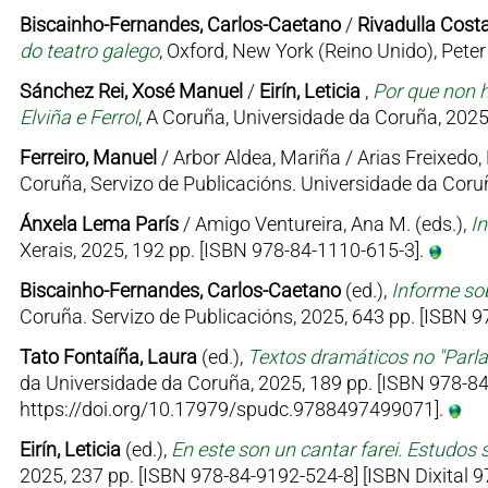
Biscainho-Fernandes, Carlos-Caetano
/
Rivadulla Costa
do teatro galego
, Oxford, New York (Reino Unido), Pet
Sánchez Rei, Xosé Manuel
/
Eirín, Leticia
,
Por que non h
Elviña e Ferrol
, A Coruña, Universidade da Coruña, 2025
Ferreiro, Manuel
/ Arbor Aldea, Mariña / Arias Freixedo, 
Coruña, Servizo de Publicacións. Universidade da Coruñ
Ánxela Lema París
/ Amigo Ventureira, Ana M. (eds.),
I
Xerais, 2025, 192 pp. [ISBN 978-84-1110-615-3].
Biscainho-Fernandes, Carlos-Caetano
(ed.),
Informe sob
Coruña. Servizo de Publicacións, 2025, 643 pp. [ISBN
Tato Fontaíña, Laura
(ed.),
Textos dramáticos no "Parl
da Universidade da Coruña, 2025, 189 pp. [ISBN 978-84
https://doi.org/10.17979/spudc.9788497499071].
Eirín, Leticia
(ed.),
En este son un cantar farei. Estudos 
2025, 237 pp. [ISBN 978-84-9192-524-8] [ISBN Dixital 