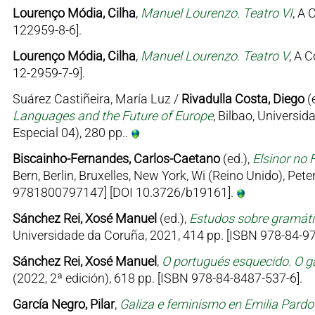
Lourenço Módia, Cilha
,
Manuel Lourenzo. Teatro VI
, A 
122959-8-6].
Lourenço Módia, Cilha
,
Manuel Lourenzo. Teatro V
, A 
12-2959-7-9].
Suárez Castiñeira, María Luz /
Rivadulla Costa, Diego
(
Languages and the Future of Europe
, Bilbao, Univers
Especial 04), 280 pp..
Biscainho-Fernandes, Carlos-Caetano
(ed.),
Elsinor no 
Bern, Berlin, Bruxelles, New York, Wi (Reino Unido), Pe
9781800797147] [DOI 10.3726/b19161].
Sánchez Rei, Xosé Manuel
(ed.),
Estudos sobre gramátic
Universidade da Coruña, 2021, 414 pp. [ISBN 978-84-97
Sánchez Rei, Xosé Manuel
,
O portugués esquecido. O ga
(2022, 2ª edición), 618 pp. [ISBN 978-84-8487-537-6].
García Negro, Pilar
,
Galiza e feminismo en Emilia Pard