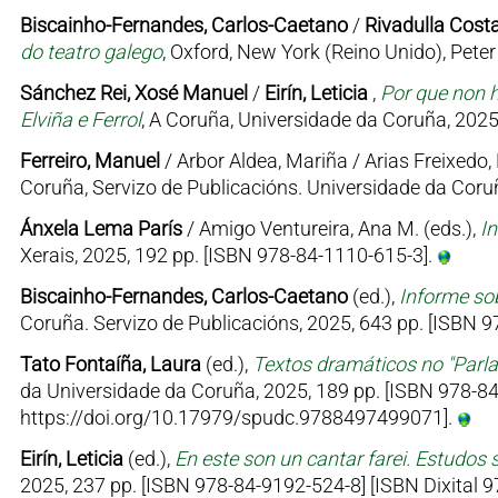
Biscainho-Fernandes, Carlos-Caetano
/
Rivadulla Costa
do teatro galego
, Oxford, New York (Reino Unido), Pet
Sánchez Rei, Xosé Manuel
/
Eirín, Leticia
,
Por que non h
Elviña e Ferrol
, A Coruña, Universidade da Coruña, 2025
Ferreiro, Manuel
/ Arbor Aldea, Mariña / Arias Freixedo, 
Coruña, Servizo de Publicacións. Universidade da Coruñ
Ánxela Lema París
/ Amigo Ventureira, Ana M. (eds.),
I
Xerais, 2025, 192 pp. [ISBN 978-84-1110-615-3].
Biscainho-Fernandes, Carlos-Caetano
(ed.),
Informe sob
Coruña. Servizo de Publicacións, 2025, 643 pp. [ISBN
Tato Fontaíña, Laura
(ed.),
Textos dramáticos no "Parl
da Universidade da Coruña, 2025, 189 pp. [ISBN 978-84
https://doi.org/10.17979/spudc.9788497499071].
Eirín, Leticia
(ed.),
En este son un cantar farei. Estudos 
2025, 237 pp. [ISBN 978-84-9192-524-8] [ISBN Dixital 