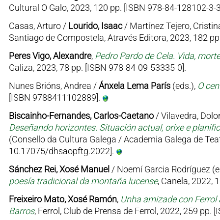
Cultural O Galo, 2023, 120 pp. [ISBN 978-84-128102-3-3
Casas, Arturo /
Lourido, Isaac
/ Martínez Tejero, Cristin
Santiago de Compostela, Através Editora, 2023, 182 p
Peres Vigo, Alexandre
,
Pedro Pardo de Cela. Vida, mort
Galiza, 2023, 78 pp. [ISBN 978-84-09-53335-0].
Nunes Brións, Andrea /
Ánxela Lema París
(eds.),
O cen
[ISBN 9788411102889].
Biscainho-Fernandes, Carlos-Caetano
/ Vilavedra, Dolor
Deseñando horizontes. Situación actual, orixe e planifi
(Consello da Cultura Galega / Academia Galega de Teat
10.17075/dhsaopftg.2022].
Sánchez Rei, Xosé Manuel
/ Noemí Garcia Rodríguez (e
poesía tradicional da montaña lucense
, Canela, 2022, 
Freixeiro Mato, Xosé Ramón
,
Unha amizade con Ferrol 
Barros
, Ferrol, Club de Prensa de Ferrol, 2022, 259 pp.