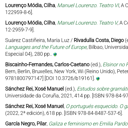
Lourenço Módia, Cilha
,
Manuel Lourenzo. Teatro VI
, A 
122959-8-6].
Lourenço Módia, Cilha
,
Manuel Lourenzo. Teatro V
, A 
12-2959-7-9].
Suárez Castiñeira, María Luz /
Rivadulla Costa, Diego
(
Languages and the Future of Europe
, Bilbao, Univers
Especial 04), 280 pp..
Biscainho-Fernandes, Carlos-Caetano
(ed.),
Elsinor no 
Bern, Berlin, Bruxelles, New York, Wi (Reino Unido), Pe
9781800797147] [DOI 10.3726/b19161].
Sánchez Rei, Xosé Manuel
(ed.),
Estudos sobre gramátic
Universidade da Coruña, 2021, 414 pp. [ISBN 978-84-97
Sánchez Rei, Xosé Manuel
,
O portugués esquecido. O ga
(2022, 2ª edición), 618 pp. [ISBN 978-84-8487-537-6].
García Negro, Pilar
,
Galiza e feminismo en Emilia Pard