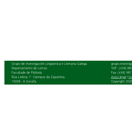
Grupo de Investigación Lingüística e Literaria Galega
grupo.investig
Departamento de Letras.
Telf.: (+34) 8
Facultade de Filoloxía
Fax: (+34) 98
Rúa Lisboa, 7 - Campus da Zapateira,
Aviso legal
|
Co
15008 - A Coruña
Copyright 202