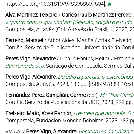
https://doi.org/10.31819/9783968697604].
Alva Martínez Teixeiro
/
Carlos Paulo Martínez Pereiro
,
e quatro contos que contam (Seleção, edição e estudo d
Compostela, Através (Col. 'Através do Brasil, 1', 2025, 
Ferreiro, Manuel
/ Arbor Aldea, Mariña / Arias Freixedo, 
Coruña, Servizo de Publicacións. Universidade da Coruñ
Peres Vigo, Alexandre
/ Picallo Fontes, Héitor / Ermid
dun reino de seu
, Santiago de Composela, Sermos Galiz
Peres Vigo, Alexandre
,
Do ódio à paródia. O estereótipo
Compostela, Através, 2023, 180 pp. [ISBN 978-84-16545
Fernández Pérez-Sanjulián, Carme
(ed.),
Mª Pilar Garcí
Coruña, Servizo de Publicacións da UDC, 2023, 228 pp.
Freixeiro Mato, Xosé Ramón
,
A estrela que nos guía. O 
Compostela, Fundación Moncho Reboiras, 2023, 182 pp
VV. AA. /
Peres Vigo, Alexandre
,
Personaxes da Galiza me