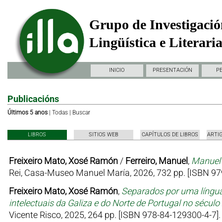
Grupo de Investigació
Lingüística e Literari
INICIO
PRESENTACIÓN
P
Publicacións
Últimos 5 anos
|
Todas
|
Buscar
LIBROS
SITIOS WEB
CAPÍTULOS DE LIBROS
ARTI
Freixeiro Mato, Xosé Ramón
/
Ferreiro, Manuel
,
Manuel 
Rei, Casa-Museo Manuel María, 2026, 732 pp. [ISBN 97
Freixeiro Mato, Xosé Ramón
,
Separados por uma língua
intelectuais da Galiza e do Norte de Portugal no sécul
Vicente Risco, 2025, 264 pp. [ISBN 978-84-129300-4-7].