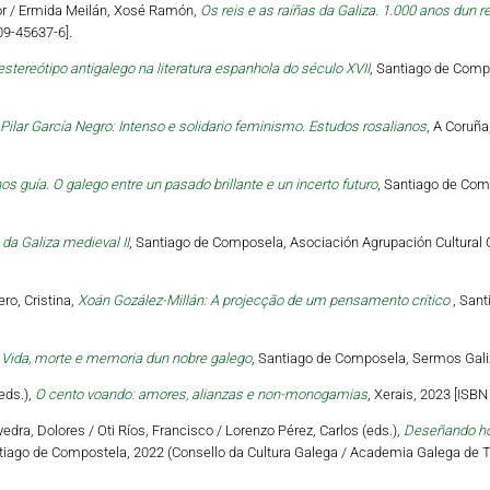
tor / Ermida Meilán, Xosé Ramón,
Os reis e as raíñas da Galiza. 1.000 anos dun r
09-45637-6].
estereótipo antigalego na literatura espanhola do século XVII
, Santiago de Compo
Pilar García Negro: Intenso e solidario feminismo. Estudos rosalianos
, A Coruña
os guía. O galego entre un pasado brillante e un incerto futuro
, Santiago de Com
da Galiza medieval II
, Santiago de Composela, Asociación Agrupación Cultural O
ro, Cristina,
Xoán Gozález-Millán: A projecção de um pensamento crítico
, Sant
 Vida, morte e memoria dun nobre galego
, Santiago de Composela, Sermos Galiz
eds.),
O cento voando: amores, alianzas e non-monogamias
, Xerais, 2023 [ISB
vedra, Dolores / Oti Ríos, Francisco / Lorenzo Pérez, Carlos (eds.),
Deseñando hori
tiago de Compostela, 2022 (Consello da Cultura Galega / Academia Galega de Te