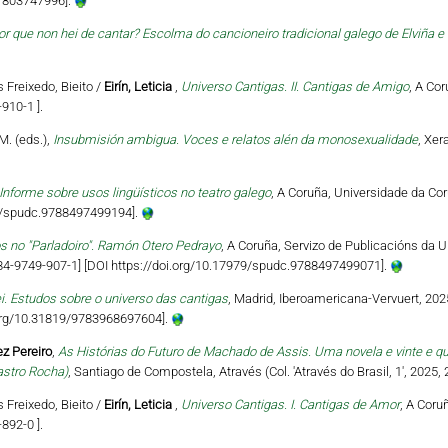
81803747996].
or que non hei de cantar? Escolma do cancioneiro tradicional galego de Elviña e 
s Freixedo, Bieito /
Eirín, Leticia
,
Universo Cantigas. II. Cantigas de Amigo
, A Co
910-1 ].
M. (eds.),
Insubmisión ambigua. Voces e relatos alén da monosexualidade
, Xer
Informe sobre usos lingüísticos no teatro galego
, A Coruña, Universidade da Cor
79/spudc.9788497499194].
s no "Parladoiro". Ramón Otero Pedrayo
, A Coruña, Servizo de Publicacións da U
‐84‐9749‐907‐1] [DOI https://doi.org/10.17979/spudc.9788497499071].
ei. Estudos sobre o universo das cantigas
, Madrid, Iberoamericana-Vervuert, 202
i.org/10.31819/9783968697604].
z Pereiro
,
As Histórias do Futuro de Machado de Assis. Uma novela e vinte e q
astro Rocha)
, Santiago de Compostela, Através (Col. 'Através do Brasil, 1', 2025,
s Freixedo, Bieito /
Eirín, Leticia
,
Universo Cantigas. I. Cantigas de Amor
, A Coru
892-0 ].