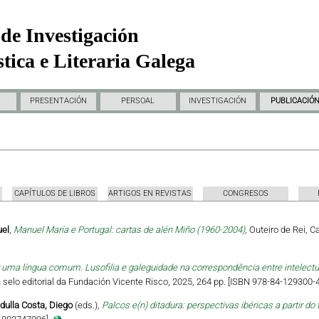
de Investigación
tica e Literaria Galega
PRESENTACIÓN
PERSOAL
INVESTIGACIÓN
PUBLICACIÓ
CAPÍTULOS DE LIBROS
ARTIGOS EN REVISTAS
CONGRESOS
uel
,
Manuel María e Portugal: cartas de alén Miño (1960-2004)
, Outeiro de Rei, 
uma língua comum. Lusofilia e galeguidade na correspondência entre intelectua
 Un selo editorial da Fundación Vicente Risco, 2025, 264 pp. [ISBN 978-84-129300-4
dulla Costa, Diego
(eds.),
Palcos e(n) ditadura: perspectivas ibéricas a partir do 