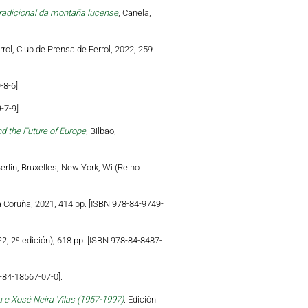
tradicional da montaña lucense
, Canela,
errol, Club de Prensa de Ferrol, 2022, 259
-8-6].
-7-9].
d the Future of Europe
, Bilbao,
Berlin, Bruxelles, New York, Wi (Reino
a Coruña, 2021, 414 pp. [ISBN 978-84-9749-
22, 2ª edición), 618 pp. [ISBN 978-84-8487-
-84-18567-07-0].
 e Xosé Neira Vilas (1957-1997)
. Edición