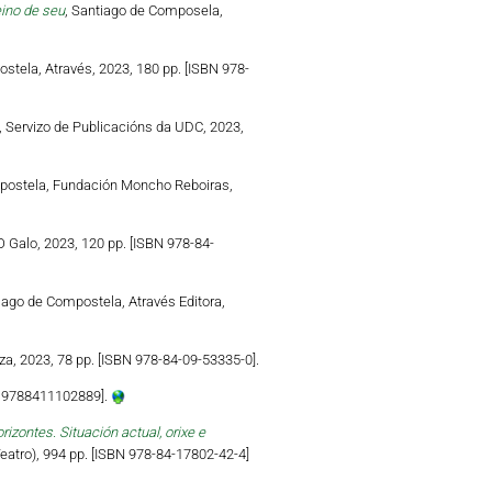
eino de seu
, Santiago de Composela,
stela, Através, 2023, 180 pp. [ISBN 978-
, Servizo de Publicacións da UDC, 2023,
postela, Fundación Moncho Reboiras,
 Galo, 2023, 120 pp. [ISBN 978-84-
iago de Compostela, Através Editora,
a, 2023, 78 pp. [ISBN 978-84-09-53335-0].
N 9788411102889].
zontes. Situación actual, orixe e
atro), 994 pp. [ISBN 978-84-17802-42-4]