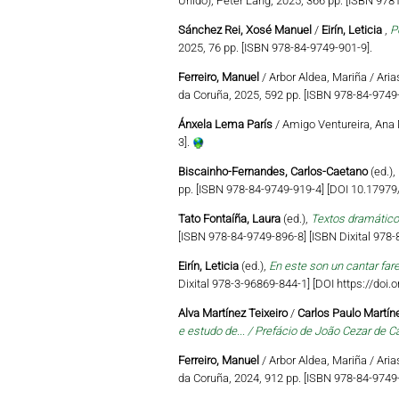
Unido), Peter Lang, 2025, 366 pp. [ISBN 97
Sánchez Rei, Xosé Manuel
/
Eirín, Leticia
,
P
2025, 76 pp. [ISBN 978-84-9749-901-9].
Ferreiro, Manuel
/ Arbor Aldea, Mariña / Aria
da Coruña, 2025, 592 pp. [ISBN 978-84-9749-
Ánxela Lema París
/ Amigo Ventureira, Ana 
3].
Biscainho-Fernandes, Carlos-Caetano
(ed.),
pp. [ISBN 978-84-9749-919-4] [DOI 10.179
Tato Fontaíña, Laura
(ed.),
Textos dramático
[ISBN 978-84-9749-896-8] [ISBN Dixital 978
Eirín, Leticia
(ed.),
En este son un cantar far
Dixital 978-3-96869-844-1] [DOI https://do
Alva Martínez Teixeiro
/
Carlos Paulo Martíne
e estudo de... / Prefácio de João Cezar de C
Ferreiro, Manuel
/ Arbor Aldea, Mariña / Aria
da Coruña, 2024, 912 pp. [ISBN 978-84-9749-