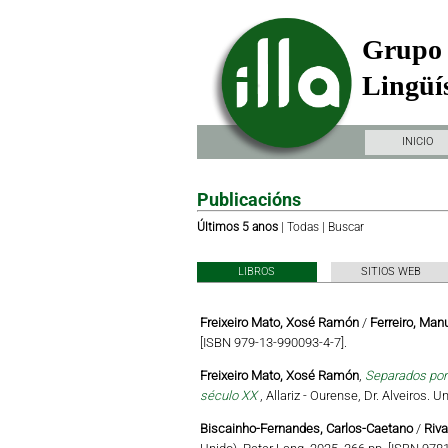
Grupo 
Lingüís
INICIO
Publicacións
Últimos 5 anos
|
Todas
|
Buscar
LIBROS
SITIOS WEB
Freixeiro Mato, Xosé Ramón
/
Ferreiro, Man
[ISBN 979-13-990093-4-7].
Freixeiro Mato, Xosé Ramón
,
Separados por 
século XX
, Allariz - Ourense, Dr. Alveiros.
Biscainho-Fernandes, Carlos-Caetano
/
Riva