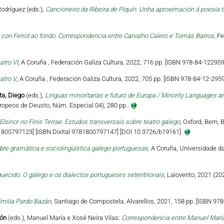
odríguez (eds.),
Cancioneiro da Ribeira de Piquín. Unha aproximación á poesía 
on Ferrol ao fondo. Correspondencia entre Carvalho Calero e Tomás Barros
, F
atro VI
, A Coruña , Federación Galiza Cultura, 2022, 716 pp. [ISBN 978-84-122959
atro V
, A Coruña , Federación Galiza Cultura, 2022, 705 pp. [ISBN 978-84-12-2959
ta, Diego
(eds.),
Linguas minoritarias e futuro de Europa / Minority Languages an
ropeos de Deusto, Núm. Especial 04), 280 pp..
Elsinor no Finis Terrae. Estudos transversais sobre teatro galego
, Oxford, Bern, 
81800797123] [ISBN Dixital 9781800797147] [DOI 10.3726/b19161].
bre gramática e sociolingüística galego-portuguesas
, A Coruña, Universidade d
uecido. O galego e os dialectos portugueses setentrionais
, Laiovento, 2021 (20
milia Pardo Bazán
, Santiago de Compostela, Alvarellos, 2021, 158 pp. [ISBN 978
món
(eds.), Manuel María e Xosé Neira Vilas:
Correspondencia entre Manuel María