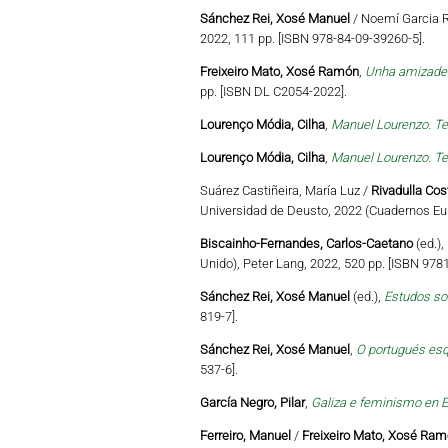
Sánchez Rei, Xosé Manuel
/ Noemí Garcia R
2022, 111 pp. [ISBN 978-84-09-39260-5].
Freixeiro Mato, Xosé Ramón
,
Unha amizade c
pp. [ISBN DL C2054-2022].
Lourenço Módia, Cilha
,
Manuel Lourenzo. Te
Lourenço Módia, Cilha
,
Manuel Lourenzo. Te
Suárez Castiñeira, María Luz /
Rivadulla Cos
Universidad de Deusto, 2022 (Cuadernos Eu
Biscainho-Fernandes, Carlos-Caetano
(ed.),
Unido), Peter Lang, 2022, 520 pp. [ISBN 97
Sánchez Rei, Xosé Manuel
(ed.),
Estudos so
819-7].
Sánchez Rei, Xosé Manuel
,
O portugués esq
537-6].
García Negro, Pilar
,
Galiza e feminismo en E
Ferreiro, Manuel
/
Freixeiro Mato, Xosé Ra