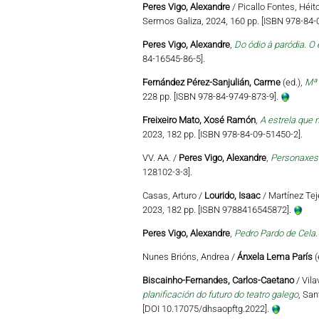
Peres Vigo, Alexandre
/ Picallo Fontes, Héi
Sermos Galiza, 2024, 160 pp. [ISBN 978-84-
Peres Vigo, Alexandre
,
Do ódio à paródia. O 
84-16545-86-5].
Fernández Pérez-Sanjulián, Carme
(ed.),
Mª 
228 pp. [ISBN 978-84-9749-873-9].
Freixeiro Mato, Xosé Ramón
,
A estrela que n
2023, 182 pp. [ISBN 978-84-09-51450-2].
VV. AA. /
Peres Vigo, Alexandre
,
Personaxes 
128102-3-3].
Casas, Arturo /
Lourido, Isaac
/ Martínez Teje
2023, 182 pp. [ISBN 9788416545872].
Peres Vigo, Alexandre
,
Pedro Pardo de Cela.
Nunes Brións, Andrea /
Ánxela Lema París
(
Biscainho-Fernandes, Carlos-Caetano
/ Vila
planificación do futuro do teatro galego
, San
[DOI 10.17075/dhsaopftg.2022].