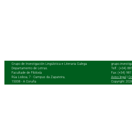
Grupo de Investigación Lingüística e Literaria Galega
grupo.investig
Departamento de Letras.
Telf.: (+34) 8
Facultade de Filoloxía
Fax: (+34) 98
Rúa Lisboa, 7 - Campus da Zapateira,
Aviso legal
|
Co
15008 - A Coruña
Copyright 202