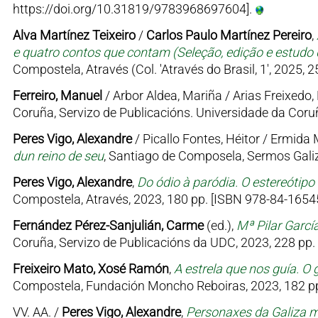
https://doi.org/10.31819/9783968697604].
Alva Martínez Teixeiro
/
Carlos Paulo Martínez Pereiro
,
e quatro contos que contam (Seleção, edição e estudo d
Compostela, Através (Col. 'Através do Brasil, 1', 2025, 
Ferreiro, Manuel
/ Arbor Aldea, Mariña / Arias Freixedo, 
Coruña, Servizo de Publicacións. Universidade da Coruñ
Peres Vigo, Alexandre
/ Picallo Fontes, Héitor / Ermid
dun reino de seu
, Santiago de Composela, Sermos Galiz
Peres Vigo, Alexandre
,
Do ódio à paródia. O estereótipo
Compostela, Através, 2023, 180 pp. [ISBN 978-84-16545
Fernández Pérez-Sanjulián, Carme
(ed.),
Mª Pilar Garcí
Coruña, Servizo de Publicacións da UDC, 2023, 228 pp.
Freixeiro Mato, Xosé Ramón
,
A estrela que nos guía. O 
Compostela, Fundación Moncho Reboiras, 2023, 182 pp
VV. AA. /
Peres Vigo, Alexandre
,
Personaxes da Galiza me