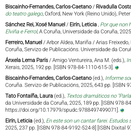
Biscainho-Fernandes, Carlos-Caetano
/
Rivadulla Costa
do teatro galego
, Oxford, New York (Reino Unido), Pet
Sánchez Rei, Xosé Manuel
/
Eirín, Leticia
,
Por que non h
Elviña e Ferrol
, A Coruña, Universidade da Coruña, 2025
Ferreiro, Manuel
/ Arbor Aldea, Mariña / Arias Freixedo, 
Coruña, Servizo de Publicacións. Universidade da Coruñ
Ánxela Lema París
/ Amigo Ventureira, Ana M. (eds.),
I
Xerais, 2025, 192 pp. [ISBN 978-84-1110-615-3].
Biscainho-Fernandes, Carlos-Caetano
(ed.),
Informe sob
Coruña. Servizo de Publicacións, 2025, 643 pp. [ISBN
Tato Fontaíña, Laura
(ed.),
Textos dramáticos no "Parl
da Universidade da Coruña, 2025, 189 pp. [ISBN 978-84
https://doi.org/10.17979/spudc.9788497499071].
Eirín, Leticia
(ed.),
En este son un cantar farei. Estudos 
2025, 237 pp. [ISBN 978-84-9192-524-8] [ISBN Dixital 