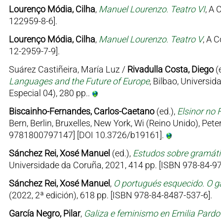
Lourenço Módia, Cilha
,
Manuel Lourenzo. Teatro VI
, A 
122959-8-6].
Lourenço Módia, Cilha
,
Manuel Lourenzo. Teatro V
, A 
12-2959-7-9].
Suárez Castiñeira, María Luz /
Rivadulla Costa, Diego
(
Languages and the Future of Europe
, Bilbao, Univers
Especial 04), 280 pp..
Biscainho-Fernandes, Carlos-Caetano
(ed.),
Elsinor no 
Bern, Berlin, Bruxelles, New York, Wi (Reino Unido), Pe
9781800797147] [DOI 10.3726/b19161].
Sánchez Rei, Xosé Manuel
(ed.),
Estudos sobre gramátic
Universidade da Coruña, 2021, 414 pp. [ISBN 978-84-97
Sánchez Rei, Xosé Manuel
,
O portugués esquecido. O ga
(2022, 2ª edición), 618 pp. [ISBN 978-84-8487-537-6].
García Negro, Pilar
,
Galiza e feminismo en Emilia Pard