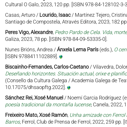
Cultural O Galo, 2023, 120 pp. [ISBN 978-84-128102-3-3
Casas, Arturo /
Lourido, Isaac
/ Martínez Tejero, Cristin
Santiago de Compostela, Através Editora, 2023, 182 p
Peres Vigo, Alexandre
,
Pedro Pardo de Cela. Vida, mort
Galiza, 2023, 78 pp. [ISBN 978-84-09-53335-0].
Nunes Brións, Andrea /
Ánxela Lema París
(eds.),
O cen
[ISBN 9788411102889].
Biscainho-Fernandes, Carlos-Caetano
/ Vilavedra, Dolor
Deseñando horizontes. Situación actual, orixe e planifi
(Consello da Cultura Galega / Academia Galega de Teat
10.17075/dhsaopftg.2022].
Sánchez Rei, Xosé Manuel
/ Noemí Garcia Rodríguez (e
poesía tradicional da montaña lucense
, Canela, 2022, 
Freixeiro Mato, Xosé Ramón
,
Unha amizade con Ferrol 
Barros
, Ferrol, Club de Prensa de Ferrol, 2022, 259 pp.