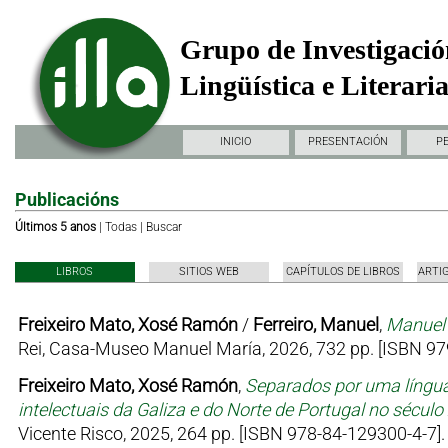
Grupo de Investigació
Lingüística e Literari
INICIO
PRESENTACIÓN
P
Publicacións
Últimos 5 anos
|
Todas
|
Buscar
LIBROS
SITIOS WEB
CAPÍTULOS DE LIBROS
ARTI
Freixeiro Mato, Xosé Ramón
/
Ferreiro, Manuel
,
Manuel 
Rei, Casa-Museo Manuel María, 2026, 732 pp. [ISBN 97
Freixeiro Mato, Xosé Ramón
,
Separados por uma língua
intelectuais da Galiza e do Norte de Portugal no sécul
Vicente Risco, 2025, 264 pp. [ISBN 978-84-129300-4-7].