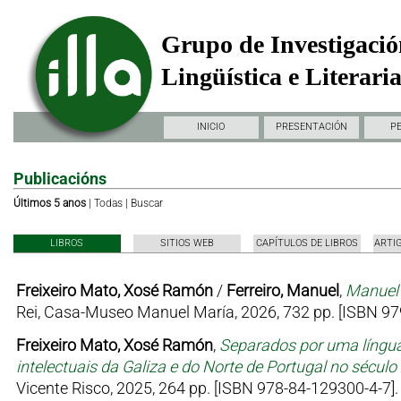
Grupo de Investigació
Lingüística e Literari
INICIO
PRESENTACIÓN
P
Publicacións
Últimos 5 anos
|
Todas
|
Buscar
LIBROS
SITIOS WEB
CAPÍTULOS DE LIBROS
ARTI
Freixeiro Mato, Xosé Ramón
/
Ferreiro, Manuel
,
Manuel 
Rei, Casa-Museo Manuel María, 2026, 732 pp. [ISBN 97
Freixeiro Mato, Xosé Ramón
,
Separados por uma língua
intelectuais da Galiza e do Norte de Portugal no sécul
Vicente Risco, 2025, 264 pp. [ISBN 978-84-129300-4-7].