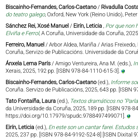
Biscainho-Fernandes, Carlos-Caetano
/
Rivadulla Costa
do teatro galego
, Oxford, New York (Reino Unido), Pet
Sánchez Rei, Xosé Manuel
/
Eirín, Leticia
,
Por que non h
Elviña e Ferrol
, A Coruña, Universidade da Coruña, 2025
Ferreiro, Manuel
/ Arbor Aldea, Mariña / Arias Freixedo, 
Coruña, Servizo de Publicacións. Universidade da Coruñ
Ánxela Lema París
/ Amigo Ventureira, Ana M. (eds.),
I
Xerais, 2025, 192 pp. [ISBN 978-84-1110-615-3].
Biscainho-Fernandes, Carlos-Caetano
(ed.),
Informe sob
Coruña. Servizo de Publicacións, 2025, 643 pp. [ISBN
Tato Fontaíña, Laura
(ed.),
Textos dramáticos no "Parl
da Universidade da Coruña, 2025, 189 pp. [ISBN 978-84
https://doi.org/10.17979/spudc.9788497499071].
Eirín, Leticia
(ed.),
En este son un cantar farei. Estudos 
2025, 237 pp. [ISBN 978-84-9192-524-8] [ISBN Dixital 