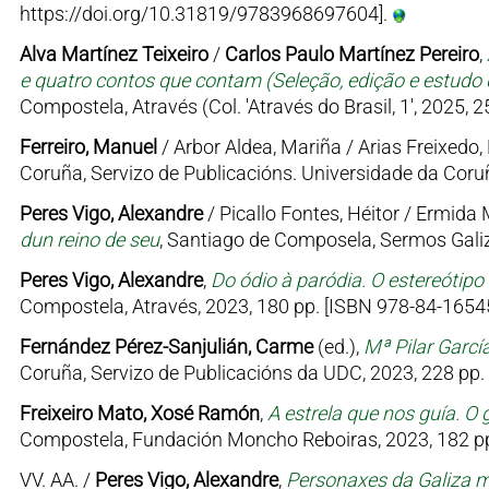
https://doi.org/10.31819/9783968697604].
Alva Martínez Teixeiro
/
Carlos Paulo Martínez Pereiro
,
e quatro contos que contam (Seleção, edição e estudo d
Compostela, Através (Col. 'Através do Brasil, 1', 2025, 
Ferreiro, Manuel
/ Arbor Aldea, Mariña / Arias Freixedo, 
Coruña, Servizo de Publicacións. Universidade da Coruñ
Peres Vigo, Alexandre
/ Picallo Fontes, Héitor / Ermid
dun reino de seu
, Santiago de Composela, Sermos Galiz
Peres Vigo, Alexandre
,
Do ódio à paródia. O estereótipo
Compostela, Através, 2023, 180 pp. [ISBN 978-84-16545
Fernández Pérez-Sanjulián, Carme
(ed.),
Mª Pilar Garcí
Coruña, Servizo de Publicacións da UDC, 2023, 228 pp.
Freixeiro Mato, Xosé Ramón
,
A estrela que nos guía. O 
Compostela, Fundación Moncho Reboiras, 2023, 182 pp
VV. AA. /
Peres Vigo, Alexandre
,
Personaxes da Galiza me