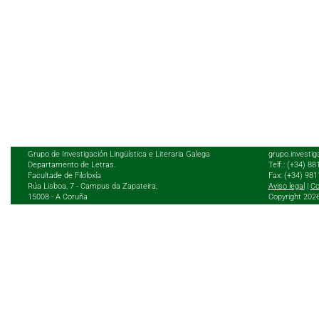
Grupo de Investigación Lingüística e Literaria Galega
grupo.investig
Departamento de Letras.
Telf.: (+34) 8
Facultade de Filoloxía
Fax: (+34) 98
Rúa Lisboa, 7 - Campus da Zapateira,
Aviso legal
|
Co
15008 - A Coruña
Copyright 202