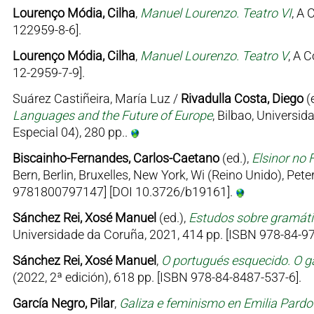
Lourenço Módia, Cilha
,
Manuel Lourenzo. Teatro VI
, A 
122959-8-6].
Lourenço Módia, Cilha
,
Manuel Lourenzo. Teatro V
, A 
12-2959-7-9].
Suárez Castiñeira, María Luz /
Rivadulla Costa, Diego
(
Languages and the Future of Europe
, Bilbao, Univers
Especial 04), 280 pp..
Biscainho-Fernandes, Carlos-Caetano
(ed.),
Elsinor no 
Bern, Berlin, Bruxelles, New York, Wi (Reino Unido), Pe
9781800797147] [DOI 10.3726/b19161].
Sánchez Rei, Xosé Manuel
(ed.),
Estudos sobre gramátic
Universidade da Coruña, 2021, 414 pp. [ISBN 978-84-97
Sánchez Rei, Xosé Manuel
,
O portugués esquecido. O ga
(2022, 2ª edición), 618 pp. [ISBN 978-84-8487-537-6].
García Negro, Pilar
,
Galiza e feminismo en Emilia Pard