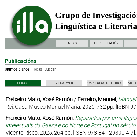
Grupo de Investigació
Lingüística e Literari
INICIO
PRESENTACIÓN
P
Publicacións
Últimos 5 anos
|
Todas
|
Buscar
LIBROS
SITIOS WEB
CAPÍTULOS DE LIBROS
ARTI
Freixeiro Mato, Xosé Ramón
/
Ferreiro, Manuel
,
Manuel 
Rei, Casa-Museo Manuel María, 2026, 732 pp. [ISBN 97
Freixeiro Mato, Xosé Ramón
,
Separados por uma língua
intelectuais da Galiza e do Norte de Portugal no sécul
Vicente Risco, 2025, 264 pp. [ISBN 978-84-129300-4-7].