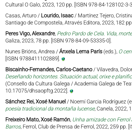
Cultural O Galo, 2023, 120 pp. [ISBN 978-84-128102-3-3
Casas, Arturo /
Lourido, Isaac
/ Martínez Tejero, Cristin
Santiago de Compostela, Através Editora, 2023, 182 p
Peres Vigo, Alexandre
,
Pedro Pardo de Cela. Vida, mort
Galiza, 2023, 78 pp. [ISBN 978-84-09-53335-0].
Nunes Brións, Andrea /
Ánxela Lema París
(eds.),
O cen
[ISBN 9788411102889].
Biscainho-Fernandes, Carlos-Caetano
/ Vilavedra, Dolor
Deseñando horizontes. Situación actual, orixe e planifi
(Consello da Cultura Galega / Academia Galega de Teat
10.17075/dhsaopftg.2022].
Sánchez Rei, Xosé Manuel
/ Noemí Garcia Rodríguez (e
poesía tradicional da montaña lucense
, Canela, 2022, 
Freixeiro Mato, Xosé Ramón
,
Unha amizade con Ferrol 
Barros
, Ferrol, Club de Prensa de Ferrol, 2022, 259 pp.