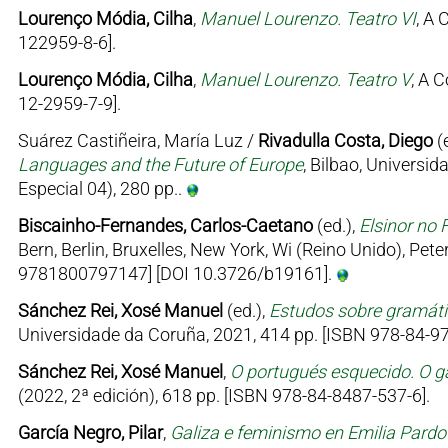
Lourenço Módia, Cilha
,
Manuel Lourenzo. Teatro VI
, A 
122959-8-6].
Lourenço Módia, Cilha
,
Manuel Lourenzo. Teatro V
, A 
12-2959-7-9].
Suárez Castiñeira, María Luz /
Rivadulla Costa, Diego
(
Languages and the Future of Europe
, Bilbao, Univers
Especial 04), 280 pp..
Biscainho-Fernandes, Carlos-Caetano
(ed.),
Elsinor no 
Bern, Berlin, Bruxelles, New York, Wi (Reino Unido), Pe
9781800797147] [DOI 10.3726/b19161].
Sánchez Rei, Xosé Manuel
(ed.),
Estudos sobre gramátic
Universidade da Coruña, 2021, 414 pp. [ISBN 978-84-97
Sánchez Rei, Xosé Manuel
,
O portugués esquecido. O ga
(2022, 2ª edición), 618 pp. [ISBN 978-84-8487-537-6].
García Negro, Pilar
,
Galiza e feminismo en Emilia Pard