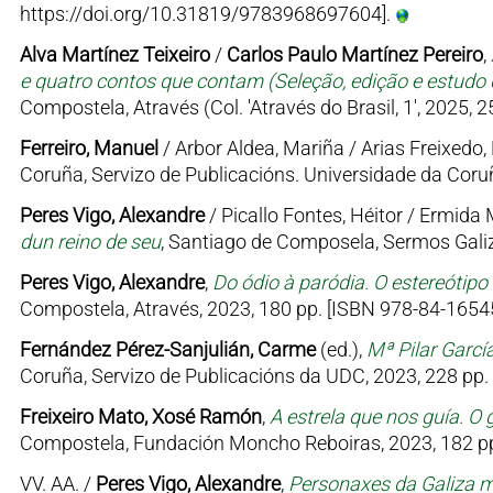
https://doi.org/10.31819/9783968697604].
Alva Martínez Teixeiro
/
Carlos Paulo Martínez Pereiro
,
e quatro contos que contam (Seleção, edição e estudo d
Compostela, Através (Col. 'Através do Brasil, 1', 2025, 
Ferreiro, Manuel
/ Arbor Aldea, Mariña / Arias Freixedo, 
Coruña, Servizo de Publicacións. Universidade da Coruñ
Peres Vigo, Alexandre
/ Picallo Fontes, Héitor / Ermid
dun reino de seu
, Santiago de Composela, Sermos Galiz
Peres Vigo, Alexandre
,
Do ódio à paródia. O estereótipo
Compostela, Através, 2023, 180 pp. [ISBN 978-84-16545
Fernández Pérez-Sanjulián, Carme
(ed.),
Mª Pilar Garcí
Coruña, Servizo de Publicacións da UDC, 2023, 228 pp.
Freixeiro Mato, Xosé Ramón
,
A estrela que nos guía. O 
Compostela, Fundación Moncho Reboiras, 2023, 182 pp
VV. AA. /
Peres Vigo, Alexandre
,
Personaxes da Galiza me