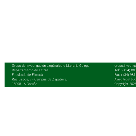
Grupo de Investigación Lingüística e Literaria Galega
grupo.investig
Departamento de Letras.
Telf.: (+34) 8
Facultade de Filoloxía
Fax: (+34) 98
Rúa Lisboa, 7 - Campus da Zapateira,
Aviso legal
|
Co
15008 - A Coruña
Copyright 202