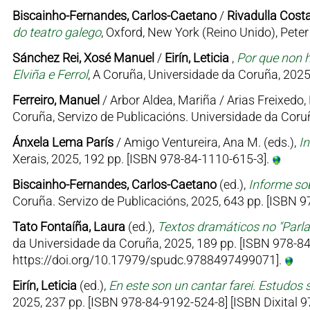
Biscainho-Fernandes, Carlos-Caetano
/
Rivadulla Costa
do teatro galego
, Oxford, New York (Reino Unido), Pet
Sánchez Rei, Xosé Manuel
/
Eirín, Leticia
,
Por que non h
Elviña e Ferrol
, A Coruña, Universidade da Coruña, 2025
Ferreiro, Manuel
/ Arbor Aldea, Mariña / Arias Freixedo, 
Coruña, Servizo de Publicacións. Universidade da Coruñ
Ánxela Lema París
/ Amigo Ventureira, Ana M. (eds.),
I
Xerais, 2025, 192 pp. [ISBN 978-84-1110-615-3].
Biscainho-Fernandes, Carlos-Caetano
(ed.),
Informe sob
Coruña. Servizo de Publicacións, 2025, 643 pp. [ISBN
Tato Fontaíña, Laura
(ed.),
Textos dramáticos no "Parl
da Universidade da Coruña, 2025, 189 pp. [ISBN 978-84
https://doi.org/10.17979/spudc.9788497499071].
Eirín, Leticia
(ed.),
En este son un cantar farei. Estudos 
2025, 237 pp. [ISBN 978-84-9192-524-8] [ISBN Dixital 