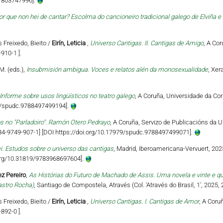
81803747996].
or que non hei de cantar? Escolma do cancioneiro tradicional galego de Elviña e 
s Freixedo, Bieito /
Eirín, Leticia
,
Universo Cantigas. II. Cantigas de Amigo
, A Co
910-1 ].
M. (eds.),
Insubmisión ambigua. Voces e relatos alén da monosexualidade
, Xer
Informe sobre usos lingüísticos no teatro galego
, A Coruña, Universidade da Cor
79/spudc.9788497499194].
s no "Parladoiro". Ramón Otero Pedrayo
, A Coruña, Servizo de Publicacións da U
‐84‐9749‐907‐1] [DOI https://doi.org/10.17979/spudc.9788497499071].
ei. Estudos sobre o universo das cantigas
, Madrid, Iberoamericana-Vervuert, 202
i.org/10.31819/9783968697604].
z Pereiro
,
As Histórias do Futuro de Machado de Assis. Uma novela e vinte e q
astro Rocha)
, Santiago de Compostela, Através (Col. 'Através do Brasil, 1', 2025,
s Freixedo, Bieito /
Eirín, Leticia
,
Universo Cantigas. I. Cantigas de Amor
, A Coru
892-0 ].