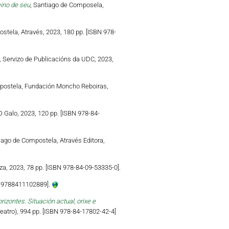
eino de seu
, Santiago de Composela,
stela, Através, 2023, 180 pp. [ISBN 978-
, Servizo de Publicacións da UDC, 2023,
postela, Fundación Moncho Reboiras,
 Galo, 2023, 120 pp. [ISBN 978-84-
iago de Compostela, Através Editora,
a, 2023, 78 pp. [ISBN 978-84-09-53335-0].
N 9788411102889].
zontes. Situación actual, orixe e
atro), 994 pp. [ISBN 978-84-17802-42-4]