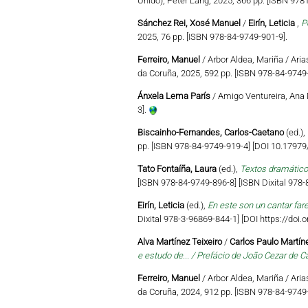
Unido), Peter Lang, 2025, 366 pp. [ISBN 97
Sánchez Rei, Xosé Manuel
/
Eirín, Leticia
,
P
2025, 76 pp. [ISBN 978-84-9749-901-9].
Ferreiro, Manuel
/ Arbor Aldea, Mariña / Aria
da Coruña, 2025, 592 pp. [ISBN 978-84-9749-
Ánxela Lema París
/ Amigo Ventureira, Ana 
3].
Biscainho-Fernandes, Carlos-Caetano
(ed.),
pp. [ISBN 978-84-9749-919-4] [DOI 10.179
Tato Fontaíña, Laura
(ed.),
Textos dramático
[ISBN 978-84-9749-896-8] [ISBN Dixital 978
Eirín, Leticia
(ed.),
En este son un cantar far
Dixital 978-3-96869-844-1] [DOI https://do
Alva Martínez Teixeiro
/
Carlos Paulo Martíne
e estudo de... / Prefácio de João Cezar de C
Ferreiro, Manuel
/ Arbor Aldea, Mariña / Aria
da Coruña, 2024, 912 pp. [ISBN 978-84-9749-