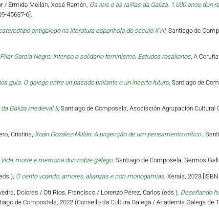
tor / Ermida Meilán, Xosé Ramón,
Os reis e as raíñas da Galiza. 1.000 anos dun r
09-45637-6].
estereótipo antigalego na literatura espanhola do século XVII
, Santiago de Compo
Pilar García Negro: Intenso e solidario feminismo. Estudos rosalianos
, A Coruña
os guía. O galego entre un pasado brillante e un incerto futuro
, Santiago de Com
da Galiza medieval II
, Santiago de Composela, Asociación Agrupación Cultural O
ro, Cristina,
Xoán Gozález-Millán: A projecção de um pensamento crítico
, Sant
 Vida, morte e memoria dun nobre galego
, Santiago de Composela, Sermos Galiz
eds.),
O cento voando: amores, alianzas e non-monogamias
, Xerais, 2023 [ISB
vedra, Dolores / Oti Ríos, Francisco / Lorenzo Pérez, Carlos (eds.),
Deseñando hori
tiago de Compostela, 2022 (Consello da Cultura Galega / Academia Galega de Te