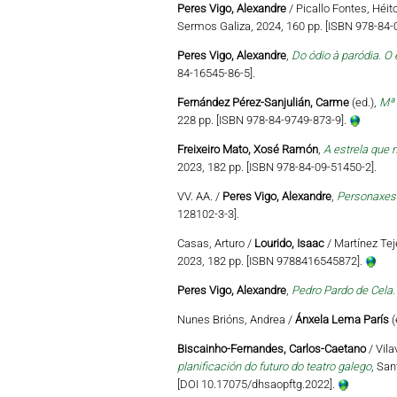
Peres Vigo, Alexandre
/ Picallo Fontes, Héi
Sermos Galiza, 2024, 160 pp. [ISBN 978-84-
Peres Vigo, Alexandre
,
Do ódio à paródia. O 
84-16545-86-5].
Fernández Pérez-Sanjulián, Carme
(ed.),
Mª 
228 pp. [ISBN 978-84-9749-873-9].
Freixeiro Mato, Xosé Ramón
,
A estrela que n
2023, 182 pp. [ISBN 978-84-09-51450-2].
VV. AA. /
Peres Vigo, Alexandre
,
Personaxes 
128102-3-3].
Casas, Arturo /
Lourido, Isaac
/ Martínez Teje
2023, 182 pp. [ISBN 9788416545872].
Peres Vigo, Alexandre
,
Pedro Pardo de Cela.
Nunes Brións, Andrea /
Ánxela Lema París
(
Biscainho-Fernandes, Carlos-Caetano
/ Vila
planificación do futuro do teatro galego
, San
[DOI 10.17075/dhsaopftg.2022].