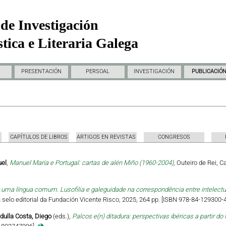
de Investigación
tica e Literaria Galega
PRESENTACIÓN
PERSOAL
INVESTIGACIÓN
PUBLICACIÓ
CAPÍTULOS DE LIBROS
ARTIGOS EN REVISTAS
CONGRESOS
uel
,
Manuel María e Portugal: cartas de alén Miño (1960-2004)
, Outeiro de Rei, 
uma língua comum. Lusofilia e galeguidade na correspondência entre intelectua
 Un selo editorial da Fundación Vicente Risco, 2025, 264 pp. [ISBN 978-84-129300-4
dulla Costa, Diego
(eds.),
Palcos e(n) ditadura: perspectivas ibéricas a partir do 