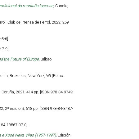
tradicional da montaña lucense
, Canela,
errol, Club de Prensa de Ferrol, 2022, 259
-8-6].
-7-9].
d the Future of Europe
, Bilbao,
Berlin, Bruxelles, New York, Wi (Reino
a Coruña, 2021, 414 pp. [ISBN 978-84-9749-
22, 2ª edición), 618 pp. [ISBN 978-84-8487-
-84-18567-07-0].
 e Xosé Neira Vilas (1957-1997)
. Edición