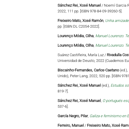
Sánchez Rei, Xosé Manuel
/ Noemí Garcia R
2022, 111 pp. [ISBN 978-84-09-39260-5].
Freixeiro Mato, Xosé Ramón
,
Unha amizade c
pp. [ISBN DL C2054-2022].
Lourenço Módia, Cilha
,
Manuel Lourenzo. Te
Lourenço Módia, Cilha
,
Manuel Lourenzo. Te
Suárez Castiñeira, María Luz /
Rivadulla Cos
Universidad de Deusto, 2022 (Cuadernos Eu
Biscainho-Fernandes, Carlos-Caetano
(ed.),
Unido), Peter Lang, 2022, 520 pp. [ISBN 97
Sánchez Rei, Xosé Manuel
(ed.),
Estudos so
819-7].
Sánchez Rei, Xosé Manuel
,
O portugués esq
537-6].
García Negro, Pilar
,
Galiza e feminismo en E
Ferreiro, Manuel
/
Freixeiro Mato, Xosé Ra