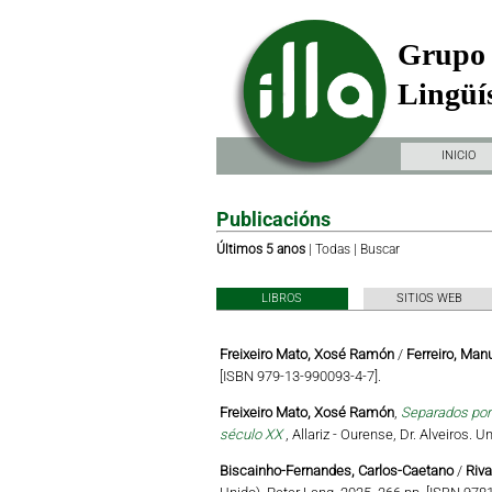
Grupo 
Lingüís
INICIO
Publicacións
Últimos 5 anos
|
Todas
|
Buscar
LIBROS
SITIOS WEB
Freixeiro Mato, Xosé Ramón
/
Ferreiro, Man
[ISBN 979-13-990093-4-7].
Freixeiro Mato, Xosé Ramón
,
Separados por 
século XX
, Allariz - Ourense, Dr. Alveiros.
Biscainho-Fernandes, Carlos-Caetano
/
Riva