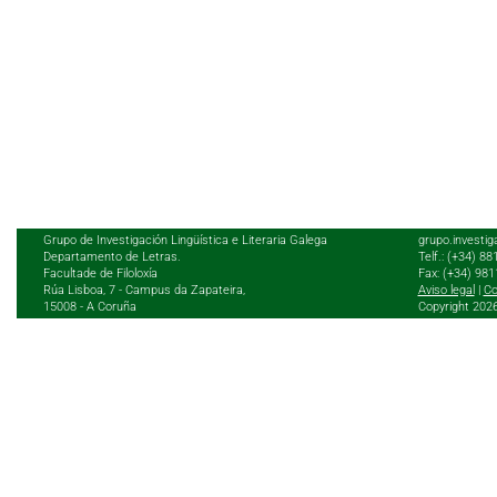
Grupo de Investigación Lingüística e Literaria Galega
grupo.investig
Departamento de Letras.
Telf.: (+34) 8
Facultade de Filoloxía
Fax: (+34) 98
Rúa Lisboa, 7 - Campus da Zapateira,
Aviso legal
|
Co
15008 - A Coruña
Copyright 202