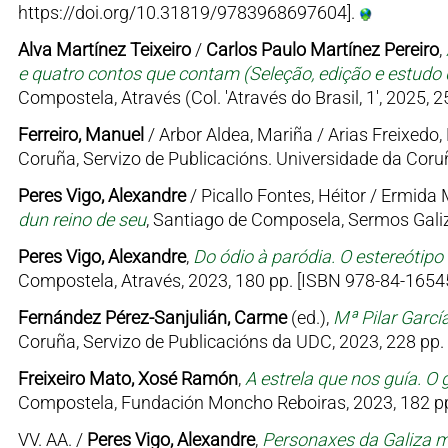
https://doi.org/10.31819/9783968697604].
Alva Martínez Teixeiro
/
Carlos Paulo Martínez Pereiro
,
e quatro contos que contam (Seleção, edição e estudo d
Compostela, Através (Col. 'Através do Brasil, 1', 2025, 
Ferreiro, Manuel
/ Arbor Aldea, Mariña / Arias Freixedo, 
Coruña, Servizo de Publicacións. Universidade da Coruñ
Peres Vigo, Alexandre
/ Picallo Fontes, Héitor / Ermid
dun reino de seu
, Santiago de Composela, Sermos Galiz
Peres Vigo, Alexandre
,
Do ódio à paródia. O estereótipo
Compostela, Através, 2023, 180 pp. [ISBN 978-84-16545
Fernández Pérez-Sanjulián, Carme
(ed.),
Mª Pilar Garcí
Coruña, Servizo de Publicacións da UDC, 2023, 228 pp.
Freixeiro Mato, Xosé Ramón
,
A estrela que nos guía. O 
Compostela, Fundación Moncho Reboiras, 2023, 182 pp
VV. AA. /
Peres Vigo, Alexandre
,
Personaxes da Galiza me