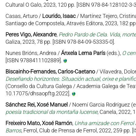
Cultural O Galo, 2023, 120 pp. [ISBN 978-84-128102-3-3
Casas, Arturo /
Lourido, Isaac
/ Martínez Tejero, Cristin
Santiago de Compostela, Através Editora, 2023, 182 p
Peres Vigo, Alexandre
,
Pedro Pardo de Cela. Vida, mort
Galiza, 2023, 78 pp. [ISBN 978-84-09-53335-0].
Nunes Brións, Andrea /
Ánxela Lema París
(eds.),
O cen
[ISBN 9788411102889].
Biscainho-Fernandes, Carlos-Caetano
/ Vilavedra, Dolor
Deseñando horizontes. Situación actual, orixe e planifi
(Consello da Cultura Galega / Academia Galega de Teat
10.17075/dhsaopftg.2022].
Sánchez Rei, Xosé Manuel
/ Noemí Garcia Rodríguez (e
poesía tradicional da montaña lucense
, Canela, 2022, 
Freixeiro Mato, Xosé Ramón
,
Unha amizade con Ferrol 
Barros
, Ferrol, Club de Prensa de Ferrol, 2022, 259 pp.