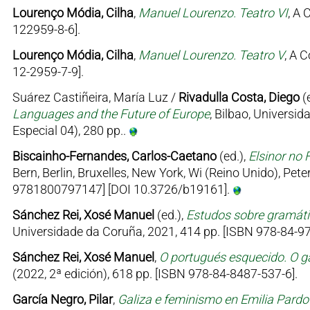
Lourenço Módia, Cilha
,
Manuel Lourenzo. Teatro VI
, A 
122959-8-6].
Lourenço Módia, Cilha
,
Manuel Lourenzo. Teatro V
, A 
12-2959-7-9].
Suárez Castiñeira, María Luz /
Rivadulla Costa, Diego
(
Languages and the Future of Europe
, Bilbao, Univers
Especial 04), 280 pp..
Biscainho-Fernandes, Carlos-Caetano
(ed.),
Elsinor no 
Bern, Berlin, Bruxelles, New York, Wi (Reino Unido), Pe
9781800797147] [DOI 10.3726/b19161].
Sánchez Rei, Xosé Manuel
(ed.),
Estudos sobre gramátic
Universidade da Coruña, 2021, 414 pp. [ISBN 978-84-97
Sánchez Rei, Xosé Manuel
,
O portugués esquecido. O ga
(2022, 2ª edición), 618 pp. [ISBN 978-84-8487-537-6].
García Negro, Pilar
,
Galiza e feminismo en Emilia Pard