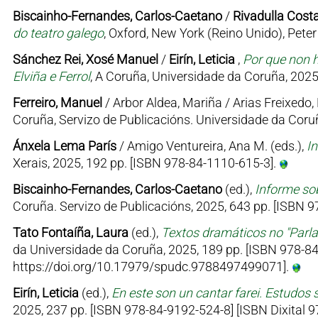
Biscainho-Fernandes, Carlos-Caetano
/
Rivadulla Costa
do teatro galego
, Oxford, New York (Reino Unido), Pet
Sánchez Rei, Xosé Manuel
/
Eirín, Leticia
,
Por que non h
Elviña e Ferrol
, A Coruña, Universidade da Coruña, 2025
Ferreiro, Manuel
/ Arbor Aldea, Mariña / Arias Freixedo, 
Coruña, Servizo de Publicacións. Universidade da Coruñ
Ánxela Lema París
/ Amigo Ventureira, Ana M. (eds.),
I
Xerais, 2025, 192 pp. [ISBN 978-84-1110-615-3].
Biscainho-Fernandes, Carlos-Caetano
(ed.),
Informe sob
Coruña. Servizo de Publicacións, 2025, 643 pp. [ISBN
Tato Fontaíña, Laura
(ed.),
Textos dramáticos no "Parl
da Universidade da Coruña, 2025, 189 pp. [ISBN 978-84
https://doi.org/10.17979/spudc.9788497499071].
Eirín, Leticia
(ed.),
En este son un cantar farei. Estudos 
2025, 237 pp. [ISBN 978-84-9192-524-8] [ISBN Dixital 