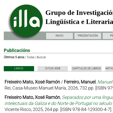
Grupo de Investigació
Lingüística e Literari
INICIO
PRESENTACIÓN
P
Publicacións
Últimos 5 anos
|
Todas
|
Buscar
LIBROS
SITIOS WEB
CAPÍTULOS DE LIBROS
ARTI
Freixeiro Mato, Xosé Ramón
/
Ferreiro, Manuel
,
Manuel 
Rei, Casa-Museo Manuel María, 2026, 732 pp. [ISBN 97
Freixeiro Mato, Xosé Ramón
,
Separados por uma língua
intelectuais da Galiza e do Norte de Portugal no sécul
Vicente Risco, 2025, 264 pp. [ISBN 978-84-129300-4-7].