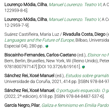
Lourenço Módia, Cilha
,
Manuel Lourenzo. Teatro VI
, A 
122959-8-6].
Lourenço Módia, Cilha
,
Manuel Lourenzo. Teatro V
, A 
12-2959-7-9].
Suárez Castiñeira, María Luz /
Rivadulla Costa, Diego
(
Languages and the Future of Europe
, Bilbao, Univers
Especial 04), 280 pp..
Biscainho-Fernandes, Carlos-Caetano
(ed.),
Elsinor no 
Bern, Berlin, Bruxelles, New York, Wi (Reino Unido), Pe
9781800797147] [DOI 10.3726/b19161].
Sánchez Rei, Xosé Manuel
(ed.),
Estudos sobre gramátic
Universidade da Coruña, 2021, 414 pp. [ISBN 978-84-97
Sánchez Rei, Xosé Manuel
,
O portugués esquecido. O ga
(2022, 2ª edición), 618 pp. [ISBN 978-84-8487-537-6].
García Negro, Pilar
,
Galiza e feminismo en Emilia Pard