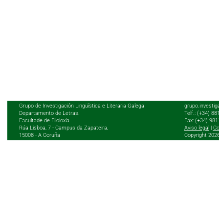
Grupo de Investigación Lingüística e Literaria Galega
grupo.investig
Departamento de Letras.
Telf.: (+34) 8
Facultade de Filoloxía
Fax: (+34) 98
Rúa Lisboa, 7 - Campus da Zapateira,
Aviso legal
|
Co
15008 - A Coruña
Copyright 202