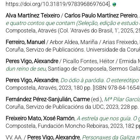
https://doi.org/10.31819/9783968697604].
Alva Martínez Teixeiro
/
Carlos Paulo Martínez Pereiro
,
e quatro contos que contam (Seleção, edição e estudo d
Compostela, Através (Col. 'Através do Brasil, 1', 2025, 
Ferreiro, Manuel
/ Arbor Aldea, Mariña / Arias Freixedo, 
Coruña, Servizo de Publicacións. Universidade da Coruñ
Peres Vigo, Alexandre
/ Picallo Fontes, Héitor / Ermid
dun reino de seu
, Santiago de Composela, Sermos Galiz
Peres Vigo, Alexandre
,
Do ódio à paródia. O estereótipo
Compostela, Através, 2023, 180 pp. [ISBN 978-84-16545
Fernández Pérez-Sanjulián, Carme
(ed.),
Mª Pilar Garcí
Coruña, Servizo de Publicacións da UDC, 2023, 228 pp.
Freixeiro Mato, Xosé Ramón
,
A estrela que nos guía. O 
Compostela, Fundación Moncho Reboiras, 2023, 182 pp
VV. AA. /
Peres Vigo, Alexandre
,
Personaxes da Galiza me