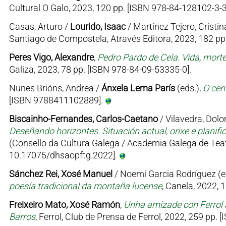
Cultural O Galo, 2023, 120 pp. [ISBN 978-84-128102-3-3
Casas, Arturo /
Lourido, Isaac
/ Martínez Tejero, Cristin
Santiago de Compostela, Através Editora, 2023, 182 p
Peres Vigo, Alexandre
,
Pedro Pardo de Cela. Vida, mort
Galiza, 2023, 78 pp. [ISBN 978-84-09-53335-0].
Nunes Brións, Andrea /
Ánxela Lema París
(eds.),
O cen
[ISBN 9788411102889].
Biscainho-Fernandes, Carlos-Caetano
/ Vilavedra, Dolor
Deseñando horizontes. Situación actual, orixe e planifi
(Consello da Cultura Galega / Academia Galega de Teat
10.17075/dhsaopftg.2022].
Sánchez Rei, Xosé Manuel
/ Noemí Garcia Rodríguez (e
poesía tradicional da montaña lucense
, Canela, 2022, 
Freixeiro Mato, Xosé Ramón
,
Unha amizade con Ferrol 
Barros
, Ferrol, Club de Prensa de Ferrol, 2022, 259 pp.