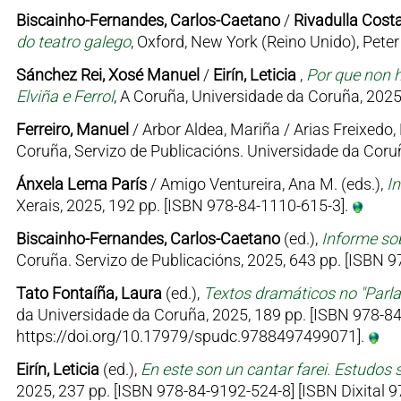
Biscainho-Fernandes, Carlos-Caetano
/
Rivadulla Costa
do teatro galego
, Oxford, New York (Reino Unido), Pet
Sánchez Rei, Xosé Manuel
/
Eirín, Leticia
,
Por que non h
Elviña e Ferrol
, A Coruña, Universidade da Coruña, 2025
Ferreiro, Manuel
/ Arbor Aldea, Mariña / Arias Freixedo, 
Coruña, Servizo de Publicacións. Universidade da Coruñ
Ánxela Lema París
/ Amigo Ventureira, Ana M. (eds.),
I
Xerais, 2025, 192 pp. [ISBN 978-84-1110-615-3].
Biscainho-Fernandes, Carlos-Caetano
(ed.),
Informe sob
Coruña. Servizo de Publicacións, 2025, 643 pp. [ISBN
Tato Fontaíña, Laura
(ed.),
Textos dramáticos no "Parl
da Universidade da Coruña, 2025, 189 pp. [ISBN 978-84
https://doi.org/10.17979/spudc.9788497499071].
Eirín, Leticia
(ed.),
En este son un cantar farei. Estudos 
2025, 237 pp. [ISBN 978-84-9192-524-8] [ISBN Dixital 