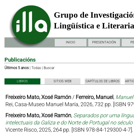
Grupo de Investigació
Lingüística e Literari
INICIO
PRESENTACIÓN
P
Publicacións
Últimos 5 anos
|
Todas
|
Buscar
LIBROS
SITIOS WEB
CAPÍTULOS DE LIBROS
ARTI
Freixeiro Mato, Xosé Ramón
/
Ferreiro, Manuel
,
Manuel 
Rei, Casa-Museo Manuel María, 2026, 732 pp. [ISBN 97
Freixeiro Mato, Xosé Ramón
,
Separados por uma língua
intelectuais da Galiza e do Norte de Portugal no sécul
Vicente Risco, 2025, 264 pp. [ISBN 978-84-129300-4-7].