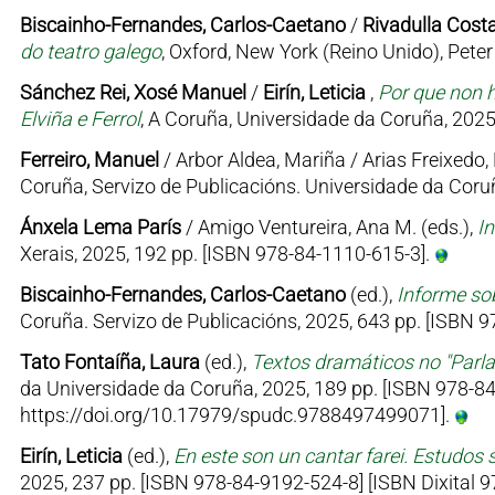
Biscainho-Fernandes, Carlos-Caetano
/
Rivadulla Costa
do teatro galego
, Oxford, New York (Reino Unido), Pet
Sánchez Rei, Xosé Manuel
/
Eirín, Leticia
,
Por que non h
Elviña e Ferrol
, A Coruña, Universidade da Coruña, 2025
Ferreiro, Manuel
/ Arbor Aldea, Mariña / Arias Freixedo, 
Coruña, Servizo de Publicacións. Universidade da Coruñ
Ánxela Lema París
/ Amigo Ventureira, Ana M. (eds.),
I
Xerais, 2025, 192 pp. [ISBN 978-84-1110-615-3].
Biscainho-Fernandes, Carlos-Caetano
(ed.),
Informe sob
Coruña. Servizo de Publicacións, 2025, 643 pp. [ISBN
Tato Fontaíña, Laura
(ed.),
Textos dramáticos no "Parl
da Universidade da Coruña, 2025, 189 pp. [ISBN 978-84
https://doi.org/10.17979/spudc.9788497499071].
Eirín, Leticia
(ed.),
En este son un cantar farei. Estudos 
2025, 237 pp. [ISBN 978-84-9192-524-8] [ISBN Dixital 