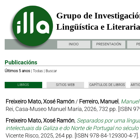
Grupo de Investigació
Lingüística e Literari
INICIO
PRESENTACIÓN
P
Publicacións
Últimos 5 anos
|
Todas
|
Buscar
LIBROS
SITIOS WEB
CAPÍTULOS DE LIBROS
ARTI
Freixeiro Mato, Xosé Ramón
/
Ferreiro, Manuel
,
Manuel 
Rei, Casa-Museo Manuel María, 2026, 732 pp. [ISBN 97
Freixeiro Mato, Xosé Ramón
,
Separados por uma língua
intelectuais da Galiza e do Norte de Portugal no sécul
Vicente Risco, 2025, 264 pp. [ISBN 978-84-129300-4-7].