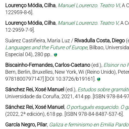
Lourenço Módia, Cilha
,
Manuel Lourenzo. Teatro VI
, A 
122959-8-6].
Lourenço Módia, Cilha
,
Manuel Lourenzo. Teatro V
, A 
12-2959-7-9].
Suárez Castiñeira, María Luz /
Rivadulla Costa, Diego
(
Languages and the Future of Europe
, Bilbao, Univers
Especial 04), 280 pp..
Biscainho-Fernandes, Carlos-Caetano
(ed.),
Elsinor no 
Bern, Berlin, Bruxelles, New York, Wi (Reino Unido), Pe
9781800797147] [DOI 10.3726/b19161].
Sánchez Rei, Xosé Manuel
(ed.),
Estudos sobre gramátic
Universidade da Coruña, 2021, 414 pp. [ISBN 978-84-97
Sánchez Rei, Xosé Manuel
,
O portugués esquecido. O ga
(2022, 2ª edición), 618 pp. [ISBN 978-84-8487-537-6].
García Negro, Pilar
,
Galiza e feminismo en Emilia Pard