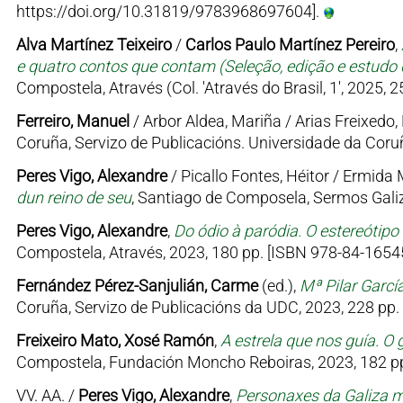
https://doi.org/10.31819/9783968697604].
Alva Martínez Teixeiro
/
Carlos Paulo Martínez Pereiro
,
e quatro contos que contam (Seleção, edição e estudo d
Compostela, Através (Col. 'Através do Brasil, 1', 2025, 
Ferreiro, Manuel
/ Arbor Aldea, Mariña / Arias Freixedo, 
Coruña, Servizo de Publicacións. Universidade da Coruñ
Peres Vigo, Alexandre
/ Picallo Fontes, Héitor / Ermid
dun reino de seu
, Santiago de Composela, Sermos Galiz
Peres Vigo, Alexandre
,
Do ódio à paródia. O estereótipo
Compostela, Através, 2023, 180 pp. [ISBN 978-84-16545
Fernández Pérez-Sanjulián, Carme
(ed.),
Mª Pilar Garcí
Coruña, Servizo de Publicacións da UDC, 2023, 228 pp.
Freixeiro Mato, Xosé Ramón
,
A estrela que nos guía. O 
Compostela, Fundación Moncho Reboiras, 2023, 182 pp
VV. AA. /
Peres Vigo, Alexandre
,
Personaxes da Galiza me