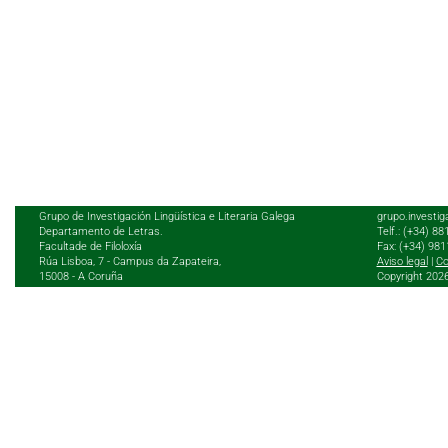
Grupo de Investigación Lingüística e Literaria Galega
grupo.investig
Departamento de Letras.
Telf.: (+34) 8
Facultade de Filoloxía
Fax: (+34) 98
Rúa Lisboa, 7 - Campus da Zapateira,
Aviso legal
|
Co
15008 - A Coruña
Copyright 202