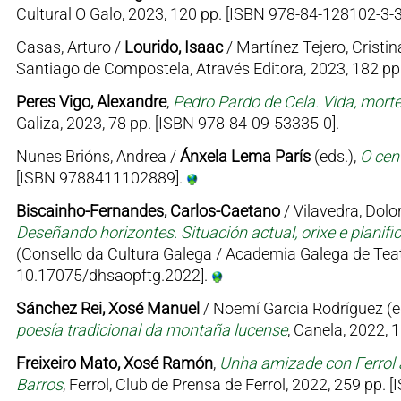
Cultural O Galo, 2023, 120 pp. [ISBN 978-84-128102-3-3
Casas, Arturo /
Lourido, Isaac
/ Martínez Tejero, Cristin
Santiago de Compostela, Através Editora, 2023, 182 p
Peres Vigo, Alexandre
,
Pedro Pardo de Cela. Vida, mort
Galiza, 2023, 78 pp. [ISBN 978-84-09-53335-0].
Nunes Brións, Andrea /
Ánxela Lema París
(eds.),
O cen
[ISBN 9788411102889].
Biscainho-Fernandes, Carlos-Caetano
/ Vilavedra, Dolor
Deseñando horizontes. Situación actual, orixe e planifi
(Consello da Cultura Galega / Academia Galega de Teat
10.17075/dhsaopftg.2022].
Sánchez Rei, Xosé Manuel
/ Noemí Garcia Rodríguez (e
poesía tradicional da montaña lucense
, Canela, 2022, 
Freixeiro Mato, Xosé Ramón
,
Unha amizade con Ferrol 
Barros
, Ferrol, Club de Prensa de Ferrol, 2022, 259 pp.