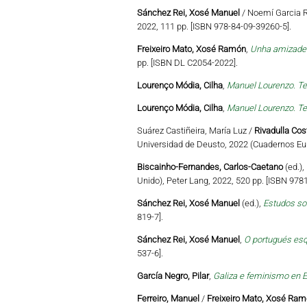
Sánchez Rei, Xosé Manuel
/ Noemí Garcia R
2022, 111 pp. [ISBN 978-84-09-39260-5].
Freixeiro Mato, Xosé Ramón
,
Unha amizade c
pp. [ISBN DL C2054-2022].
Lourenço Módia, Cilha
,
Manuel Lourenzo. Te
Lourenço Módia, Cilha
,
Manuel Lourenzo. Te
Suárez Castiñeira, María Luz /
Rivadulla Cos
Universidad de Deusto, 2022 (Cuadernos Eu
Biscainho-Fernandes, Carlos-Caetano
(ed.),
Unido), Peter Lang, 2022, 520 pp. [ISBN 97
Sánchez Rei, Xosé Manuel
(ed.),
Estudos so
819-7].
Sánchez Rei, Xosé Manuel
,
O portugués esq
537-6].
García Negro, Pilar
,
Galiza e feminismo en E
Ferreiro, Manuel
/
Freixeiro Mato, Xosé Ra