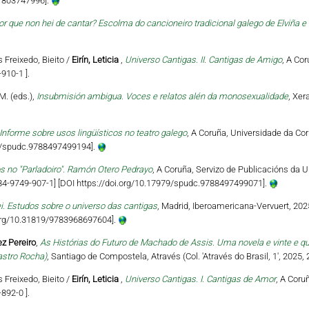
81803747996].
or que non hei de cantar? Escolma do cancioneiro tradicional galego de Elviña e 
s Freixedo, Bieito /
Eirín, Leticia
,
Universo Cantigas. II. Cantigas de Amigo
, A Co
910-1 ].
M. (eds.),
Insubmisión ambigua. Voces e relatos alén da monosexualidade
, Xer
Informe sobre usos lingüísticos no teatro galego
, A Coruña, Universidade da Cor
79/spudc.9788497499194].
s no "Parladoiro". Ramón Otero Pedrayo
, A Coruña, Servizo de Publicacións da U
‐84‐9749‐907‐1] [DOI https://doi.org/10.17979/spudc.9788497499071].
ei. Estudos sobre o universo das cantigas
, Madrid, Iberoamericana-Vervuert, 202
i.org/10.31819/9783968697604].
z Pereiro
,
As Histórias do Futuro de Machado de Assis. Uma novela e vinte e q
astro Rocha)
, Santiago de Compostela, Através (Col. 'Através do Brasil, 1', 2025,
s Freixedo, Bieito /
Eirín, Leticia
,
Universo Cantigas. I. Cantigas de Amor
, A Coru
892-0 ].