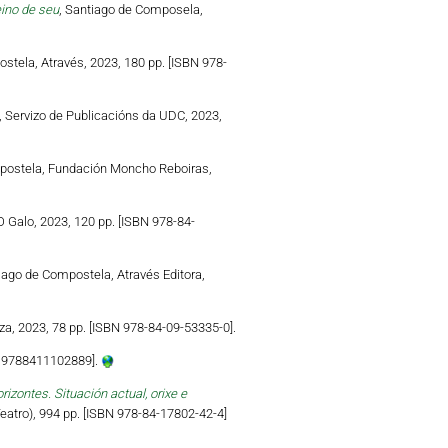
eino de seu
, Santiago de Composela,
stela, Através, 2023, 180 pp. [ISBN 978-
, Servizo de Publicacións da UDC, 2023,
postela, Fundación Moncho Reboiras,
 Galo, 2023, 120 pp. [ISBN 978-84-
iago de Compostela, Através Editora,
a, 2023, 78 pp. [ISBN 978-84-09-53335-0].
N 9788411102889].
zontes. Situación actual, orixe e
atro), 994 pp. [ISBN 978-84-17802-42-4]