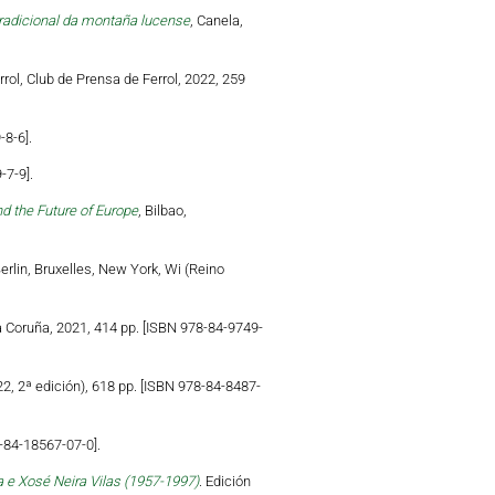
tradicional da montaña lucense
, Canela,
errol, Club de Prensa de Ferrol, 2022, 259
-8-6].
-7-9].
d the Future of Europe
, Bilbao,
Berlin, Bruxelles, New York, Wi (Reino
a Coruña, 2021, 414 pp. [ISBN 978-84-9749-
22, 2ª edición), 618 pp. [ISBN 978-84-8487-
-84-18567-07-0].
 e Xosé Neira Vilas (1957-1997)
. Edición