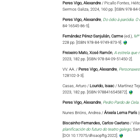
Peres Vigo, Alexandre
/ Picallo Fontes, Héi
Sermos Galiza, 2024, 160 pp. [ISBN 978-84-
Peres Vigo, Alexandre
,
Do ódio à paródia. O 
84-16545-86-5].
Fernández Pérez-Sanjulián, Carme
(ed.),
Mª 
228 pp. [ISBN 978-84-9749-873-9].
Freixeiro Mato, Xosé Ramón
,
A estrela que n
2023, 182 pp. [ISBN 978-84-09-51450-2].
VV. AA. /
Peres Vigo, Alexandre
,
Personaxes 
128102-3-3].
Casas, Arturo /
Lourido, Isaac
/ Martínez Teje
2023, 182 pp. [ISBN 9788416545872].
Peres Vigo, Alexandre
,
Pedro Pardo de Cela.
Nunes Brións, Andrea /
Ánxela Lema París
(
Biscainho-Fernandes, Carlos-Caetano
/ Vila
planificación do futuro do teatro galego
, San
[DOI 10.17075/dhsaopftg.2022].