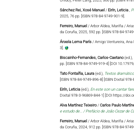
Unido), Peter Lang, 2025, 366 pp. [ISBN 97
Sánchez Rei, Xosé Manuel
/
Eirín, Leticia
,
P
2025, 76 pp. [ISBN 978-84-9749-901-9].
Ferreiro, Manuel
/ Arbor Aldea, Mariña / Aria
da Coruña, 2025, 592 pp. [ISBN 978-84-9749-
Ánxela Lema París
/ Amigo Ventureira, Ana 
3].
Biscainho-Fernandes, Carlos-Caetano
(ed.),
pp. [ISBN 978-84-9749-919-4] [DOI 10.179
Tato Fontaíña, Laura
(ed.),
Textos dramático
[ISBN 978-84-9749-896-8] [ISBN Dixital 978
Eirín, Leticia
(ed.),
En este son un cantar far
Dixital 978-3-96869-844-1] [DOI https://do
Alva Martínez Teixeiro
/
Carlos Paulo Martíne
e estudo de... / Prefácio de João Cezar de C
Ferreiro, Manuel
/ Arbor Aldea, Mariña / Aria
da Coruña, 2024, 912 pp. [ISBN 978-84-9749-