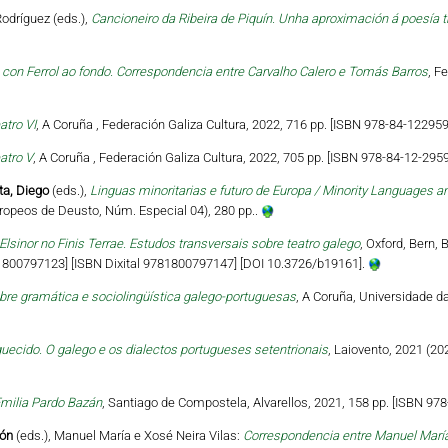
odríguez (eds.),
Cancioneiro da Ribeira de Piquín. Unha aproximación á poesía 
on Ferrol ao fondo. Correspondencia entre Carvalho Calero e Tomás Barros
, F
atro VI
, A Coruña , Federación Galiza Cultura, 2022, 716 pp. [ISBN 978-84-122959
atro V
, A Coruña , Federación Galiza Cultura, 2022, 705 pp. [ISBN 978-84-12-2959
ta, Diego
(eds.),
Linguas minoritarias e futuro de Europa / Minority Languages an
ropeos de Deusto, Núm. Especial 04), 280 pp..
Elsinor no Finis Terrae. Estudos transversais sobre teatro galego
, Oxford, Bern, 
81800797123] [ISBN Dixital 9781800797147] [DOI 10.3726/b19161].
bre gramática e sociolingüística galego-portuguesas
, A Coruña, Universidade d
uecido. O galego e os dialectos portugueses setentrionais
, Laiovento, 2021 (20
milia Pardo Bazán
, Santiago de Compostela, Alvarellos, 2021, 158 pp. [ISBN 978
món
(eds.), Manuel María e Xosé Neira Vilas:
Correspondencia entre Manuel María