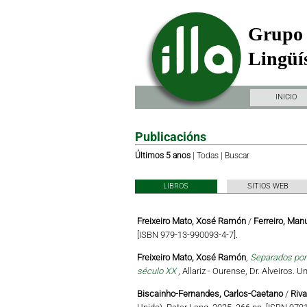
Grupo 
Lingüís
INICIO
Publicacións
Últimos 5 anos
|
Todas
|
Buscar
LIBROS
SITIOS WEB
Freixeiro Mato, Xosé Ramón
/
Ferreiro, Man
[ISBN 979-13-990093-4-7].
Freixeiro Mato, Xosé Ramón
,
Separados por 
século XX
, Allariz - Ourense, Dr. Alveiros.
Biscainho-Fernandes, Carlos-Caetano
/
Riva