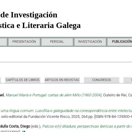
de Investigación
tica e Literaria Galega
PRESENTACIÓN
PERSOAL
INVESTIGACIÓN
PUBLICACIÓ
CAPÍTULOS DE LIBROS
ARTIGOS EN REVISTAS
CONGRESOS
uel
,
Manuel María e Portugal: cartas de alén Miño (1960-2004)
, Outeiro de Rei, 
uma língua comum. Lusofilia e galeguidade na correspondência entre intelectua
 Un selo editorial da Fundación Vicente Risco, 2025, 264 pp. [ISBN 978-84-129300-4
dulla Costa, Diego
(eds.),
Palcos e(n) ditadura: perspectivas ibéricas a partir do 