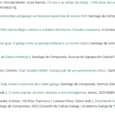
tor / Ermida Meilán, Xosé Ramón,
Os reis e as raíñas da Galiza. 1.000 anos dun r
09-45637-6].
estereótipo antigalego na literatura espanhola do século XVII
, Santiago de Compo
Pilar García Negro: Intenso e solidario feminismo. Estudos rosalianos
, A Coruña
os guía. O galego entre un pasado brillante e un incerto futuro
, Santiago de Com
da Galiza medieval II
, Santiago de Composela, Asociación Agrupación Cultural O
ro, Cristina,
Xoán Gozález-Millán: A projecção de um pensamento crítico
, Sant
 Vida, morte e memoria dun nobre galego
, Santiago de Composela, Sermos Galiz
eds.),
O cento voando: amores, alianzas e non-monogamias
, Xerais, 2023 [ISB
vedra, Dolores / Oti Ríos, Francisco / Lorenzo Pérez, Carlos (eds.),
Deseñando hori
tiago de Compostela, 2022 (Consello da Cultura Galega / Academia Galega de Te