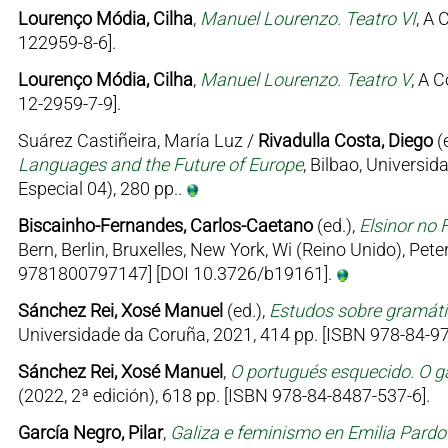
Lourenço Módia, Cilha
,
Manuel Lourenzo. Teatro VI
, A 
122959-8-6].
Lourenço Módia, Cilha
,
Manuel Lourenzo. Teatro V
, A 
12-2959-7-9].
Suárez Castiñeira, María Luz /
Rivadulla Costa, Diego
(
Languages and the Future of Europe
, Bilbao, Univers
Especial 04), 280 pp..
Biscainho-Fernandes, Carlos-Caetano
(ed.),
Elsinor no 
Bern, Berlin, Bruxelles, New York, Wi (Reino Unido), Pe
9781800797147] [DOI 10.3726/b19161].
Sánchez Rei, Xosé Manuel
(ed.),
Estudos sobre gramátic
Universidade da Coruña, 2021, 414 pp. [ISBN 978-84-97
Sánchez Rei, Xosé Manuel
,
O portugués esquecido. O ga
(2022, 2ª edición), 618 pp. [ISBN 978-84-8487-537-6].
García Negro, Pilar
,
Galiza e feminismo en Emilia Pard