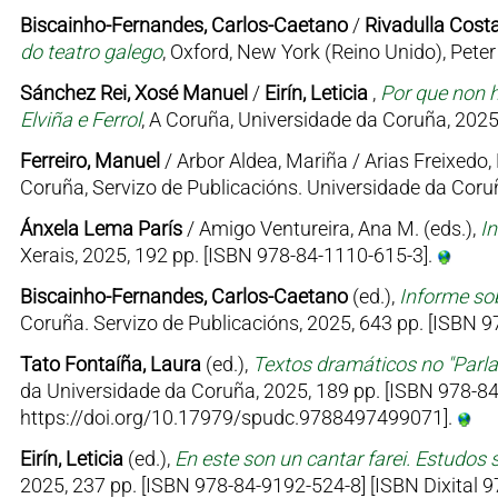
Biscainho-Fernandes, Carlos-Caetano
/
Rivadulla Costa
do teatro galego
, Oxford, New York (Reino Unido), Pet
Sánchez Rei, Xosé Manuel
/
Eirín, Leticia
,
Por que non h
Elviña e Ferrol
, A Coruña, Universidade da Coruña, 2025
Ferreiro, Manuel
/ Arbor Aldea, Mariña / Arias Freixedo, 
Coruña, Servizo de Publicacións. Universidade da Coruñ
Ánxela Lema París
/ Amigo Ventureira, Ana M. (eds.),
I
Xerais, 2025, 192 pp. [ISBN 978-84-1110-615-3].
Biscainho-Fernandes, Carlos-Caetano
(ed.),
Informe sob
Coruña. Servizo de Publicacións, 2025, 643 pp. [ISBN
Tato Fontaíña, Laura
(ed.),
Textos dramáticos no "Parl
da Universidade da Coruña, 2025, 189 pp. [ISBN 978-84
https://doi.org/10.17979/spudc.9788497499071].
Eirín, Leticia
(ed.),
En este son un cantar farei. Estudos 
2025, 237 pp. [ISBN 978-84-9192-524-8] [ISBN Dixital 