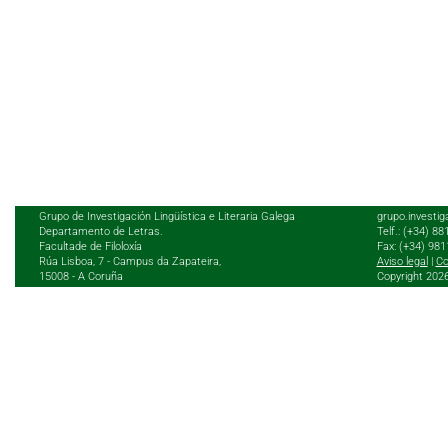
Grupo de Investigación Lingüística e Literaria Galega
grupo.investig
Departamento de Letras.
Telf.: (+34) 8
Facultade de Filoloxía
Fax: (+34) 98
Rúa Lisboa, 7 - Campus da Zapateira,
Aviso legal
|
Co
15008 - A Coruña
Copyright 202