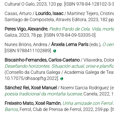
Cultural O Galo, 2023, 120 pp. [ISBN 978-84-128102-3-3
Casas, Arturo /
Lourido, Isaac
/ Martínez Tejero, Cristin
Santiago de Compostela, Através Editora, 2023, 182 p
Peres Vigo, Alexandre
,
Pedro Pardo de Cela. Vida, mort
Galiza, 2023, 78 pp. [ISBN 978-84-09-53335-0].
Nunes Brións, Andrea /
Ánxela Lema París
(eds.),
O cen
[ISBN 9788411102889].
Biscainho-Fernandes, Carlos-Caetano
/ Vilavedra, Dolor
Deseñando horizontes. Situación actual, orixe e planifi
(Consello da Cultura Galega / Academia Galega de Teat
10.17075/dhsaopftg.2022].
Sánchez Rei, Xosé Manuel
/ Noemí Garcia Rodríguez (e
poesía tradicional da montaña lucense
, Canela, 2022, 
Freixeiro Mato, Xosé Ramón
,
Unha amizade con Ferrol 
Barros
, Ferrol, Club de Prensa de Ferrol, 2022, 259 pp.