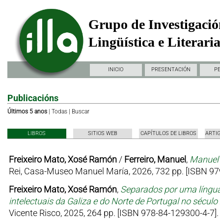
Grupo de Investigació
Lingüística e Literari
INICIO
PRESENTACIÓN
P
Publicacións
Últimos 5 anos
|
Todas
|
Buscar
LIBROS
SITIOS WEB
CAPÍTULOS DE LIBROS
ARTI
Freixeiro Mato, Xosé Ramón
/
Ferreiro, Manuel
,
Manuel 
Rei, Casa-Museo Manuel María, 2026, 732 pp. [ISBN 97
Freixeiro Mato, Xosé Ramón
,
Separados por uma língua
intelectuais da Galiza e do Norte de Portugal no sécul
Vicente Risco, 2025, 264 pp. [ISBN 978-84-129300-4-7].