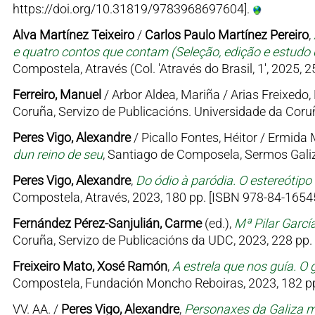
https://doi.org/10.31819/9783968697604].
Alva Martínez Teixeiro
/
Carlos Paulo Martínez Pereiro
,
e quatro contos que contam (Seleção, edição e estudo d
Compostela, Através (Col. 'Através do Brasil, 1', 2025, 
Ferreiro, Manuel
/ Arbor Aldea, Mariña / Arias Freixedo, 
Coruña, Servizo de Publicacións. Universidade da Coruñ
Peres Vigo, Alexandre
/ Picallo Fontes, Héitor / Ermid
dun reino de seu
, Santiago de Composela, Sermos Galiz
Peres Vigo, Alexandre
,
Do ódio à paródia. O estereótipo
Compostela, Através, 2023, 180 pp. [ISBN 978-84-16545
Fernández Pérez-Sanjulián, Carme
(ed.),
Mª Pilar Garcí
Coruña, Servizo de Publicacións da UDC, 2023, 228 pp.
Freixeiro Mato, Xosé Ramón
,
A estrela que nos guía. O 
Compostela, Fundación Moncho Reboiras, 2023, 182 pp
VV. AA. /
Peres Vigo, Alexandre
,
Personaxes da Galiza me