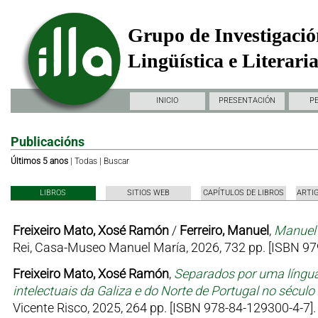
Grupo de Investigació
Lingüística e Literari
INICIO
PRESENTACIÓN
P
Publicacións
Últimos 5 anos
|
Todas
|
Buscar
LIBROS
SITIOS WEB
CAPÍTULOS DE LIBROS
ARTI
Freixeiro Mato, Xosé Ramón
/
Ferreiro, Manuel
,
Manuel 
Rei, Casa-Museo Manuel María, 2026, 732 pp. [ISBN 97
Freixeiro Mato, Xosé Ramón
,
Separados por uma língua
intelectuais da Galiza e do Norte de Portugal no sécul
Vicente Risco, 2025, 264 pp. [ISBN 978-84-129300-4-7].