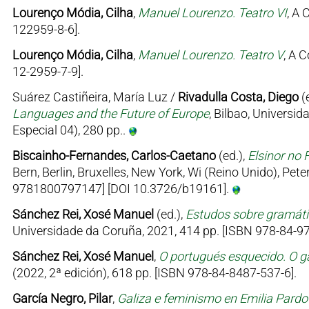
Lourenço Módia, Cilha
,
Manuel Lourenzo. Teatro VI
, A 
122959-8-6].
Lourenço Módia, Cilha
,
Manuel Lourenzo. Teatro V
, A 
12-2959-7-9].
Suárez Castiñeira, María Luz /
Rivadulla Costa, Diego
(
Languages and the Future of Europe
, Bilbao, Univers
Especial 04), 280 pp..
Biscainho-Fernandes, Carlos-Caetano
(ed.),
Elsinor no 
Bern, Berlin, Bruxelles, New York, Wi (Reino Unido), Pe
9781800797147] [DOI 10.3726/b19161].
Sánchez Rei, Xosé Manuel
(ed.),
Estudos sobre gramátic
Universidade da Coruña, 2021, 414 pp. [ISBN 978-84-97
Sánchez Rei, Xosé Manuel
,
O portugués esquecido. O ga
(2022, 2ª edición), 618 pp. [ISBN 978-84-8487-537-6].
García Negro, Pilar
,
Galiza e feminismo en Emilia Pard