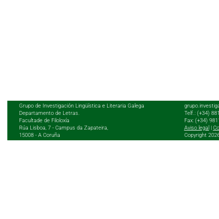
Grupo de Investigación Lingüística e Literaria Galega
grupo.investig
Departamento de Letras.
Telf.: (+34) 8
Facultade de Filoloxía
Fax: (+34) 98
Rúa Lisboa, 7 - Campus da Zapateira,
Aviso legal
|
Co
15008 - A Coruña
Copyright 202