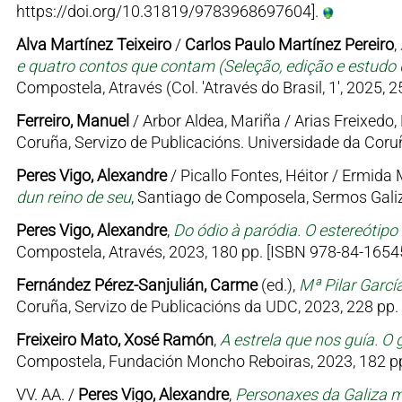
https://doi.org/10.31819/9783968697604].
Alva Martínez Teixeiro
/
Carlos Paulo Martínez Pereiro
,
e quatro contos que contam (Seleção, edição e estudo d
Compostela, Através (Col. 'Através do Brasil, 1', 2025, 
Ferreiro, Manuel
/ Arbor Aldea, Mariña / Arias Freixedo, 
Coruña, Servizo de Publicacións. Universidade da Coruñ
Peres Vigo, Alexandre
/ Picallo Fontes, Héitor / Ermid
dun reino de seu
, Santiago de Composela, Sermos Galiz
Peres Vigo, Alexandre
,
Do ódio à paródia. O estereótipo
Compostela, Através, 2023, 180 pp. [ISBN 978-84-16545
Fernández Pérez-Sanjulián, Carme
(ed.),
Mª Pilar Garcí
Coruña, Servizo de Publicacións da UDC, 2023, 228 pp.
Freixeiro Mato, Xosé Ramón
,
A estrela que nos guía. O 
Compostela, Fundación Moncho Reboiras, 2023, 182 pp
VV. AA. /
Peres Vigo, Alexandre
,
Personaxes da Galiza me