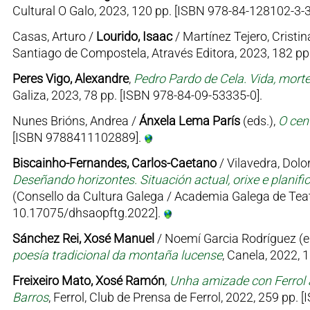
Cultural O Galo, 2023, 120 pp. [ISBN 978-84-128102-3-3
Casas, Arturo /
Lourido, Isaac
/ Martínez Tejero, Cristin
Santiago de Compostela, Através Editora, 2023, 182 p
Peres Vigo, Alexandre
,
Pedro Pardo de Cela. Vida, mort
Galiza, 2023, 78 pp. [ISBN 978-84-09-53335-0].
Nunes Brións, Andrea /
Ánxela Lema París
(eds.),
O cen
[ISBN 9788411102889].
Biscainho-Fernandes, Carlos-Caetano
/ Vilavedra, Dolor
Deseñando horizontes. Situación actual, orixe e planifi
(Consello da Cultura Galega / Academia Galega de Teat
10.17075/dhsaopftg.2022].
Sánchez Rei, Xosé Manuel
/ Noemí Garcia Rodríguez (e
poesía tradicional da montaña lucense
, Canela, 2022, 
Freixeiro Mato, Xosé Ramón
,
Unha amizade con Ferrol 
Barros
, Ferrol, Club de Prensa de Ferrol, 2022, 259 pp.