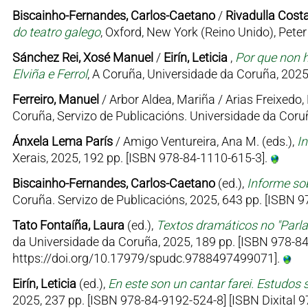
Biscainho-Fernandes, Carlos-Caetano
/
Rivadulla Costa
do teatro galego
, Oxford, New York (Reino Unido), Pet
Sánchez Rei, Xosé Manuel
/
Eirín, Leticia
,
Por que non h
Elviña e Ferrol
, A Coruña, Universidade da Coruña, 2025
Ferreiro, Manuel
/ Arbor Aldea, Mariña / Arias Freixedo, 
Coruña, Servizo de Publicacións. Universidade da Coruñ
Ánxela Lema París
/ Amigo Ventureira, Ana M. (eds.),
I
Xerais, 2025, 192 pp. [ISBN 978-84-1110-615-3].
Biscainho-Fernandes, Carlos-Caetano
(ed.),
Informe sob
Coruña. Servizo de Publicacións, 2025, 643 pp. [ISBN
Tato Fontaíña, Laura
(ed.),
Textos dramáticos no "Parl
da Universidade da Coruña, 2025, 189 pp. [ISBN 978-84
https://doi.org/10.17979/spudc.9788497499071].
Eirín, Leticia
(ed.),
En este son un cantar farei. Estudos 
2025, 237 pp. [ISBN 978-84-9192-524-8] [ISBN Dixital 