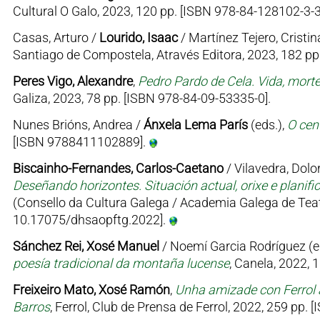
Cultural O Galo, 2023, 120 pp. [ISBN 978-84-128102-3-3
Casas, Arturo /
Lourido, Isaac
/ Martínez Tejero, Cristin
Santiago de Compostela, Através Editora, 2023, 182 p
Peres Vigo, Alexandre
,
Pedro Pardo de Cela. Vida, mort
Galiza, 2023, 78 pp. [ISBN 978-84-09-53335-0].
Nunes Brións, Andrea /
Ánxela Lema París
(eds.),
O cen
[ISBN 9788411102889].
Biscainho-Fernandes, Carlos-Caetano
/ Vilavedra, Dolor
Deseñando horizontes. Situación actual, orixe e planifi
(Consello da Cultura Galega / Academia Galega de Teat
10.17075/dhsaopftg.2022].
Sánchez Rei, Xosé Manuel
/ Noemí Garcia Rodríguez (e
poesía tradicional da montaña lucense
, Canela, 2022, 
Freixeiro Mato, Xosé Ramón
,
Unha amizade con Ferrol 
Barros
, Ferrol, Club de Prensa de Ferrol, 2022, 259 pp.