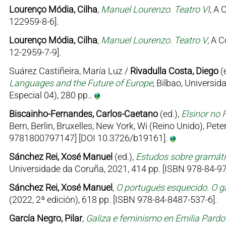
Lourenço Módia, Cilha
,
Manuel Lourenzo. Teatro VI
, A 
122959-8-6].
Lourenço Módia, Cilha
,
Manuel Lourenzo. Teatro V
, A 
12-2959-7-9].
Suárez Castiñeira, María Luz /
Rivadulla Costa, Diego
(
Languages and the Future of Europe
, Bilbao, Univers
Especial 04), 280 pp..
Biscainho-Fernandes, Carlos-Caetano
(ed.),
Elsinor no 
Bern, Berlin, Bruxelles, New York, Wi (Reino Unido), Pe
9781800797147] [DOI 10.3726/b19161].
Sánchez Rei, Xosé Manuel
(ed.),
Estudos sobre gramátic
Universidade da Coruña, 2021, 414 pp. [ISBN 978-84-97
Sánchez Rei, Xosé Manuel
,
O portugués esquecido. O ga
(2022, 2ª edición), 618 pp. [ISBN 978-84-8487-537-6].
García Negro, Pilar
,
Galiza e feminismo en Emilia Pard