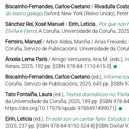
Biscainho-Fernandes, Carlos-Caetano
/
Rivadulla Costa
do teatro galego
, Oxford, New York (Reino Unido), Pet
Sánchez Rei, Xosé Manuel
/
Eirín, Leticia
,
Por que non h
Elviña e Ferrol
, A Coruña, Universidade da Coruña, 2025
Ferreiro, Manuel
/ Arbor Aldea, Mariña / Arias Freixedo, 
Coruña, Servizo de Publicacións. Universidade da Coruñ
Ánxela Lema París
/ Amigo Ventureira, Ana M. (eds.),
I
Xerais, 2025, 192 pp. [ISBN 978-84-1110-615-3].
Biscainho-Fernandes, Carlos-Caetano
(ed.),
Informe sob
Coruña. Servizo de Publicacións, 2025, 643 pp. [ISBN
Tato Fontaíña, Laura
(ed.),
Textos dramáticos no "Parl
da Universidade da Coruña, 2025, 189 pp. [ISBN 978-84
https://doi.org/10.17979/spudc.9788497499071].
Eirín, Leticia
(ed.),
En este son un cantar farei. Estudos 
2025, 237 pp. [ISBN 978-84-9192-524-8] [ISBN Dixital 