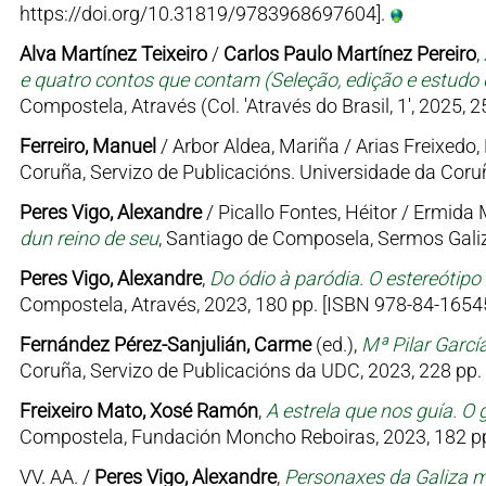
https://doi.org/10.31819/9783968697604].
Alva Martínez Teixeiro
/
Carlos Paulo Martínez Pereiro
,
e quatro contos que contam (Seleção, edição e estudo d
Compostela, Através (Col. 'Através do Brasil, 1', 2025, 
Ferreiro, Manuel
/ Arbor Aldea, Mariña / Arias Freixedo, 
Coruña, Servizo de Publicacións. Universidade da Coruñ
Peres Vigo, Alexandre
/ Picallo Fontes, Héitor / Ermid
dun reino de seu
, Santiago de Composela, Sermos Galiz
Peres Vigo, Alexandre
,
Do ódio à paródia. O estereótipo
Compostela, Através, 2023, 180 pp. [ISBN 978-84-16545
Fernández Pérez-Sanjulián, Carme
(ed.),
Mª Pilar Garcí
Coruña, Servizo de Publicacións da UDC, 2023, 228 pp.
Freixeiro Mato, Xosé Ramón
,
A estrela que nos guía. O 
Compostela, Fundación Moncho Reboiras, 2023, 182 pp
VV. AA. /
Peres Vigo, Alexandre
,
Personaxes da Galiza me