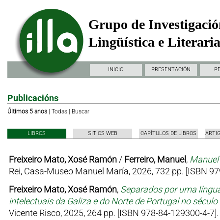
Grupo de Investigació
Lingüística e Literari
INICIO
PRESENTACIÓN
P
Publicacións
Últimos 5 anos
|
Todas
|
Buscar
LIBROS
SITIOS WEB
CAPÍTULOS DE LIBROS
ARTI
Freixeiro Mato, Xosé Ramón
/
Ferreiro, Manuel
,
Manuel 
Rei, Casa-Museo Manuel María, 2026, 732 pp. [ISBN 97
Freixeiro Mato, Xosé Ramón
,
Separados por uma língua
intelectuais da Galiza e do Norte de Portugal no sécul
Vicente Risco, 2025, 264 pp. [ISBN 978-84-129300-4-7].