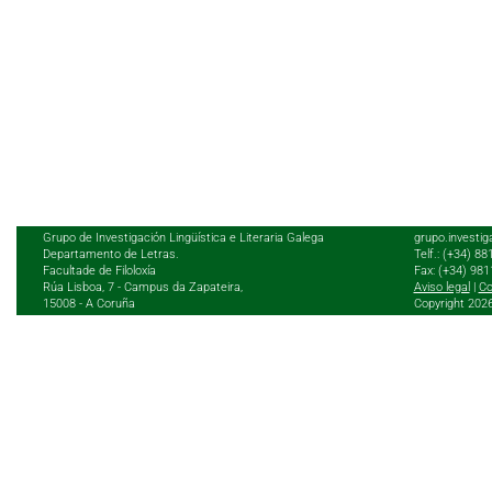
Grupo de Investigación Lingüística e Literaria Galega
grupo.investig
Departamento de Letras.
Telf.: (+34) 8
Facultade de Filoloxía
Fax: (+34) 98
Rúa Lisboa, 7 - Campus da Zapateira,
Aviso legal
|
Co
15008 - A Coruña
Copyright 202