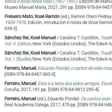
María e Xosé Neira Vilas (1957-1997)
. Edición de Manu
Museo Manuel María, 2021, 291 pp. [ISBN 978-84-9457
Freixeiro Mato, Xosé Ramón
(ed.), Ramón Otero Pedray
1926-1976
. Edición, introdución e notas de Xosé Ramón
639-2].
Sánchez Rei, Xosé Manuel
/ Catalina T. Castillón,
Tradit
Vol. II. Edition
, New York (Estados Unidos), The Edwin Me
Sánchez Rei, Xosé Manuel
/ Catalina T. Castillón,
Tradit
Vol. I. Studies
, New York (Estados Unidos), The Edwin Me
Ferreiro, Manuel
,
Eduardo Pondal, o cantor do eido nos
[ISBN 978-84-8487-360-0].
Ferreiro, Manuel
,
Esta é a terra dos eidos amigos. Esc
Coruña, 2017, 191 pp. [ISBN 978-84-9812-295-4].
Ferreiro, Manuel
(ed.), Eduardo Pondal:
Os cantos eran 
Real Academia Galega, 2017, 479 pp. [ISBN 978-84-946