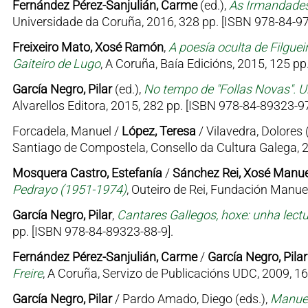
Fernández Pérez-Sanjulián, Carme
(ed.),
As Irmandades
Universidade da Coruña, 2016, 328 pp. [ISBN 978-84-9
Freixeiro Mato, Xosé Ramón
,
A poesía oculta de Filgueir
Gaiteiro de Lugo
, A Coruña, Baía Edicións, 2015, 125 p
García Negro, Pilar
(ed.),
No tempo de "Follas Novas". Un
Alvarellos Editora, 2015, 282 pp. [ISBN 978-84-89323-9
Forcadela, Manuel /
López, Teresa
/ Vilavedra, Dolores 
Santiago de Compostela, Consello da Cultura Galega, 
Mosquera Castro, Estefanía
/
Sánchez Rei, Xosé Manue
Pedrayo (1951-1974)
, Outeiro de Rei, Fundación Manue
García Negro, Pilar
,
Cantares Gallegos, hoxe: unha lect
pp. [ISBN 978-84-89323-88-9].
Fernández Pérez-Sanjulián, Carme
/
García Negro, Pilar
Freire
, A Coruña, Servizo de Publicacións UDC, 2009, 1
García Negro, Pilar
/ Pardo Amado, Diego (eds.),
Manuel