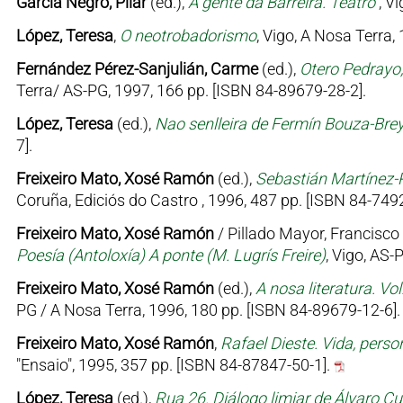
García Negro, Pilar
(ed.),
A gente da Barreira. Teatro
, V
López, Teresa
,
O neotrobadorismo
, Vigo, A Nosa Terra,
Fernández Pérez-Sanjulián, Carme
(ed.),
Otero Pedrayo
Terra/ AS-PG, 1997, 166 pp. [ISBN 84-89679-28-2].
López, Teresa
(ed.),
Nao senlleira de Fermín Bouza-Bre
7].
Freixeiro Mato, Xosé Ramón
(ed.),
Sebastián Martínez-R
Coruña, Ediciós do Castro , 1996, 487 pp. [ISBN 84-7492
Freixeiro Mato, Xosé Ramón
/ Pillado Mayor, Francisco 
Poesía (Antoloxía) A ponte (M. Lugrís Freire)
, Vigo, AS-
Freixeiro Mato, Xosé Ramón
(ed.),
A nosa literatura. Vo
PG / A Nosa Terra, 1996, 180 pp. [ISBN 84-89679-12-6]
Freixeiro Mato, Xosé Ramón
,
Rafael Dieste. Vida, perso
"Ensaio", 1995, 357 pp. [ISBN 84-87847-50-1].
López, Teresa
(ed.),
Rua 26. Diálogo limiar de Álvaro C