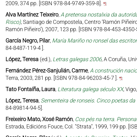
2009, 374 pp. [ISBN 978-84-9749-359-8].
Alva Martínez Teixeiro
,
A pretensa nostalxia da autorida
Risco)
, Santiago de Compostela, Centro ‘Ramón Piñeir
Ramón Piñeiro’), 2007, 123 pp. [ISBN 978-84-453-4350-
García Negro, Pilar
,
María Mariño no ronsel das escrito
84-8487-119-4 ].
López, Teresa
(ed.),
Letras galegas 2006
, A Coruña, Un
Fernández Pérez-Sanjulián, Carme
,
A construción nacio
Terra, 2003, 281 pp. [ISBN 978-84-96203-45-7 ].
Tato Fontaíña, Laura
,
Literatura galega século XX
, Vig
López, Teresa
,
Sementeira de ronseis. Cinco poetas da
84-89814-94-5].
Freixeiro Mato, Xosé Ramón
,
Cos pés na terra. Persona
Estrada, Edicións Fouce, Col. "Strata", 1999, 199 pp. [I