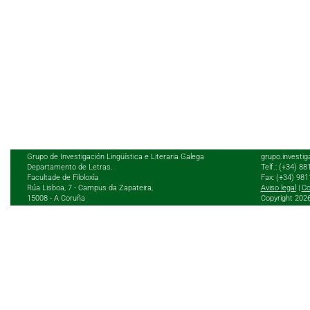
Grupo de Investigación Lingüística e Literaria Galega
grupo.investig
Departamento de Letras.
Telf.: (+34) 8
Facultade de Filoloxía
Fax: (+34) 98
Rúa Lisboa, 7 - Campus da Zapateira,
Aviso legal
|
Co
15008 - A Coruña
Copyright 202