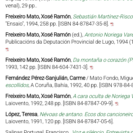
venal), 29 pp..
Freixeiro Mato, Xosé Ramón
,
Sebastián Martínez-Risco
"Ensaio", 1994, 258 pp. [ISBN 84-87847-35-8].
Freixeiro Mato, Xosé Ramón
(ed.),
Antonio Noriega Varel
Publicacións da Deputación Provincial de Lugo, 1994 (199
Freixeiro Mato, Xosé Ramón
,
Da montaña o corazón (Pro
1993, 142 pp. [ISBN 84-604-7431-3].
Fernández Pérez-Sanjulián, Carme
/ Mato Fondo, Migu
escollidos
, A Coruña, Bahía, 1992, 40 pp. [ISBN 978-84-
Freixeiro Mato, Xosé Ramón
,
A cara oculta de Noriega V
Laiovento, 1992, 248 pp. [ISBN 84-87847-09-9].
López, Teresa
,
Névoas de antano. Ecos dos cancioneir
Laiovento, 1991, 120 pp. [ISBN 84-87847-05-6].
Salinas Portugal, Francisco ,
Voz e siléncio. Entrevista