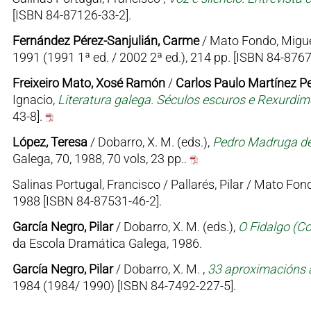
[ISBN 84-87126-33-2].
Fernández Pérez-Sanjulián, Carme
/ Mato Fondo, Migu
1991 (1991 1ª ed. / 2002 2ª ed.), 214 pp. [ISBN 84-876
Freixeiro Mato, Xosé Ramón
/
Carlos Paulo Martínez Pe
Ignacio,
Literatura galega. Séculos escuros e Rexurdi
43-8].
López, Teresa
/ Dobarro, X. M. (eds.),
Pedro Madruga de
Galega, 70, 1988, 70 vols, 23 pp..
Salinas Portugal, Francisco / Pallarés, Pilar / Mato Fo
1988 [ISBN 84-87531-46-2].
García Negro, Pilar
/ Dobarro, X. M. (eds.),
O Fidalgo (C
da Escola Dramática Galega, 1986.
García Negro, Pilar
/ Dobarro, X. M. ,
33 aproximacións á 
1984 (1984/ 1990) [ISBN 84-7492-227-5].