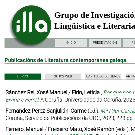
Grupo de Investigació
Lingüística e Literari
INICIO
PRESENTACIÓN
P
Publicacións de Literatura contemporánea galega
LIBROS
SITIOS WEB
CAPÍTULOS DE LIBROS
ARTI
Sánchez Rei, Xosé Manuel
/
Eirín, Leticia
,
Por que non h
Elviña e Ferrol
, A Coruña, Universidade da Coruña, 2025
Fernández Pérez-Sanjulián, Carme
(ed.),
Mª Pilar Garcí
Coruña, Servizo de Publicacións da UDC, 2023, 228 pp.
Ferreiro, Manuel
/
Freixeiro Mato, Xosé Ramón
(eds.), 