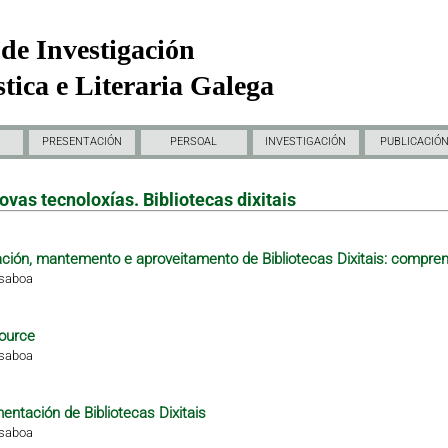
de Investigación
tica e Literaria Galega
PRESENTACIÓN
PERSOAL
INVESTIGACIÓN
PUBLICACIÓ
ovas tecnoloxías. Bibliotecas dixitais
ción, mantemento e aproveitamento de Bibliotecas Dixitais: compren
isaboa
ource
isaboa
ntación de Bibliotecas Dixitais
isaboa