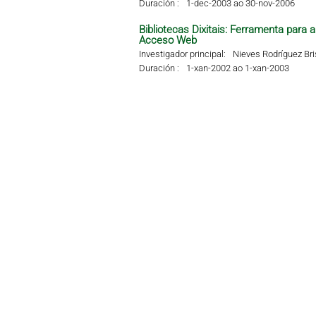
Duración :
1-dec-2003 ao 30-nov-2006
Bibliotecas Dixitais: Ferramenta para
Acceso Web
Investigador principal:
Nieves Rodríguez Br
Duración :
1-xan-2002 ao 1-xan-2003