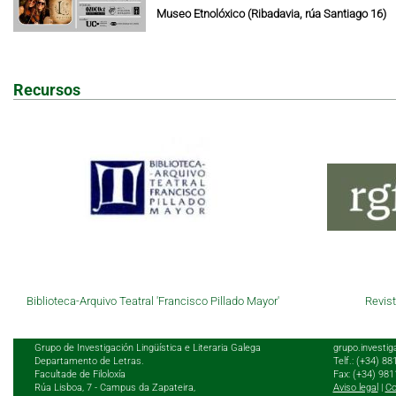
Museo Etnolóxico (Ribadavia, rúa Santiago 16)
Recursos
Biblioteca-Arquivo Teatral 'Francisco Pillado Mayor'
Revist
Grupo de Investigación Lingüística e Literaria Galega
grupo.investig
Departamento de Letras.
Telf.: (+34) 8
Facultade de Filoloxía
Fax: (+34) 98
Rúa Lisboa, 7 - Campus da Zapateira,
Aviso legal
|
Co