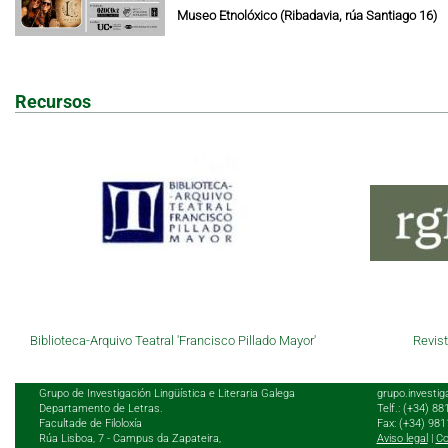
Museo Etnolóxico (Ribadavia, rúa Santiago 16)
Recursos
Biblioteca-Arquivo Teatral 'Francisco Pillado Mayor'
Revist
Grupo de Investigación Lingüística e Literaria Galega
grupo.investig
Departamento de Letras.
Telf.: (+34) 8
Facultade de Filoloxía
Fax: (+34) 98
Rúa Lisboa, 7 - Campus da Zapateira,
Aviso legal
|
Co