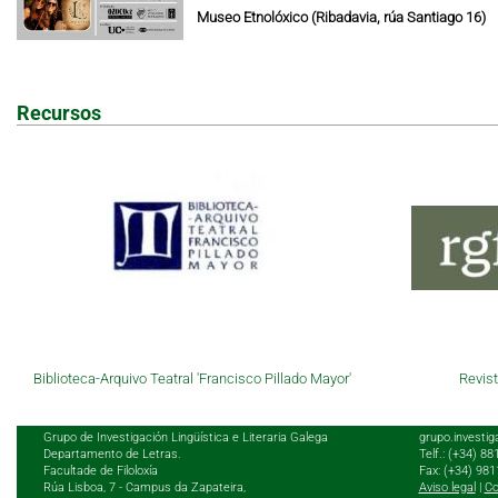
Museo Etnolóxico (Ribadavia, rúa Santiago 16)
Recursos
Biblioteca-Arquivo Teatral 'Francisco Pillado Mayor'
Revist
Grupo de Investigación Lingüística e Literaria Galega
grupo.investig
Departamento de Letras.
Telf.: (+34) 8
Facultade de Filoloxía
Fax: (+34) 98
Rúa Lisboa, 7 - Campus da Zapateira,
Aviso legal
|
Co