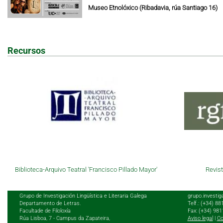
Museo Etnolóxico (Ribadavia, rúa Santiago 16)
Recursos
Biblioteca-Arquivo Teatral 'Francisco Pillado Mayor'
Revist
Grupo de Investigación Lingüística e Literaria Galega
grupo.investig
Departamento de Letras.
Telf.: (+34) 8
Facultade de Filoloxía
Fax: (+34) 98
Rúa Lisboa, 7 - Campus da Zapateira,
Aviso legal
|
Co