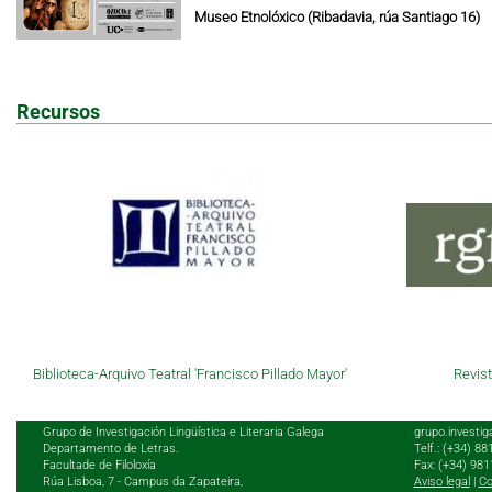
Museo Etnolóxico (Ribadavia, rúa Santiago 16)
Recursos
Biblioteca-Arquivo Teatral 'Francisco Pillado Mayor'
Revist
Grupo de Investigación Lingüística e Literaria Galega
grupo.investig
Departamento de Letras.
Telf.: (+34) 8
Facultade de Filoloxía
Fax: (+34) 98
Rúa Lisboa, 7 - Campus da Zapateira,
Aviso legal
|
Co