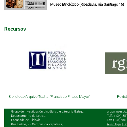
Museo Etnolóxico (Ribadavia, rúa Santiago 16)
Recursos
Biblioteca-Arquivo Teatral 'Francisco Pillado Mayor'
Revist
Grupo de Investigación Lingüística e Literaria Galega
grupo.investig
Departamento de Letras.
Telf.: (+34) 8
Facultade de Filoloxía
Fax: (+34) 98
Rúa Lisboa, 7 - Campus da Zapateira,
Aviso legal
|
Co