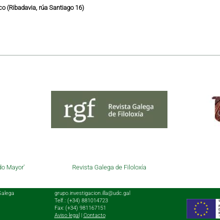
o (Ribadavia, rúa Santiago 16)
do Mayor'
Revista Galega de Filoloxía
Galega
grupo.investigacion.illa@udc.gal
Telf.: (+34) 881014723
Fax: (+34) 981167151
Aviso legal
|
Contacto