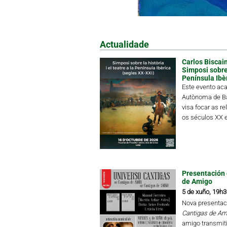
Actualidade
Carlos Biscain
Simposi sobre l
Península Ibè
Este evento aca
Autònoma de Ba
visa focar as re
os séculos XX e
Presentación 
de Amigo
5 de xuño, 19h3
Nova presentac
Cantigas de Am
amigo transmiti