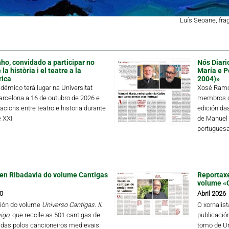
Luís Seoane, fr
ho, convidado a participar no
Nós Diari
a història i el teatre a la
María e P
rica
2004)»
démico terá lugar na Universitat
Xosé Ramón
rcelona a 16 de outubro de 2026 e
membros de
lacións entre teatro e historia durante
edición da
 XXI.
de Manuel 
portuguesa 
en Ribadavia do volume Cantigas
Reportaxe
volume «
0
Abril 2026
ión do volume
Universo Cantigas. II.
O xornalis
igo
, que recolle as 501 cantigas de
publicació
das polos cancioneiros medievais.
tomo de Un