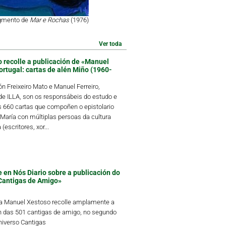
agmento de
Mar e Rochas
(1976)
Ver toda
o recolle a publicación de «Manuel
ortugal: cartas de alén Miño (1960-
 Freixeiro Mato e Manuel Ferreiro,
 ILLA, son os responsábeis do estudo e
s 660 cartas que compoñen o epistolario
María con múltiplas persoas da cultura
(escritores, xor...
 en Nós Diario sobre a publicación do
Cantigas de Amigo»
ta Manuel Xestoso recolle amplamente a
n das 501 cantigas de amigo, no segundo
iverso Cantigas