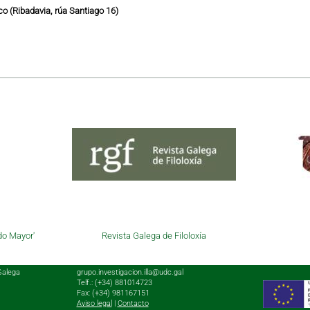
o (Ribadavia, rúa Santiago 16)
do Mayor'
Revista Galega de Filoloxía
Galega
grupo.investigacion.illa@udc.gal
Telf.: (+34) 881014723
Fax: (+34) 981167151
Aviso legal
|
Contacto