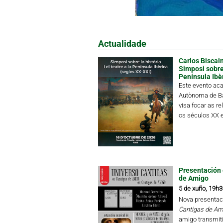
Actualidade
Carlos Biscain
Simposi sobre l
Península Ibè
Este evento aca
Autònoma de Ba
visa focar as re
os séculos XX e
Presentación 
de Amigo
5 de xuño, 19h3
Nova presentac
Cantigas de Am
amigo transmiti