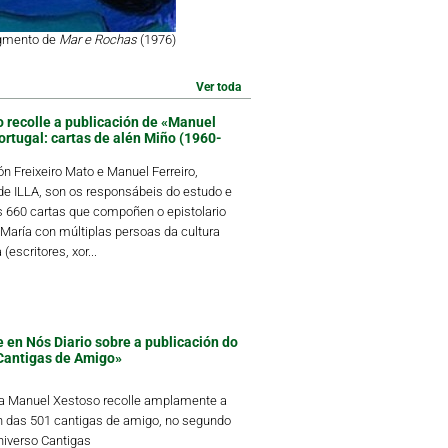
agmento de
Mar e Rochas
(1976)
Ver toda
o recolle a publicación de «Manuel
ortugal: cartas de alén Miño (1960-
 Freixeiro Mato e Manuel Ferreiro,
 ILLA, son os responsábeis do estudo e
s 660 cartas que compoñen o epistolario
María con múltiplas persoas da cultura
(escritores, xor...
 en Nós Diario sobre a publicación do
Cantigas de Amigo»
ta Manuel Xestoso recolle amplamente a
n das 501 cantigas de amigo, no segundo
iverso Cantigas