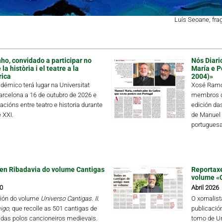
Luís Seoane, fr
ho, convidado a participar no
Nós Diari
a història i el teatre a la
María e P
rica
2004)»
démico terá lugar na Universitat
Xosé Ramón
rcelona a 16 de outubro de 2026 e
membros de
lacións entre teatro e historia durante
edición da
 XXI.
de Manuel 
portuguesa 
en Ribadavia do volume Cantigas
Reportaxe
volume «
0
Abril 2026
ión do volume
Universo Cantigas. II.
O xornalis
igo
, que recolle as 501 cantigas de
publicació
das polos cancioneiros medievais.
tomo de Un